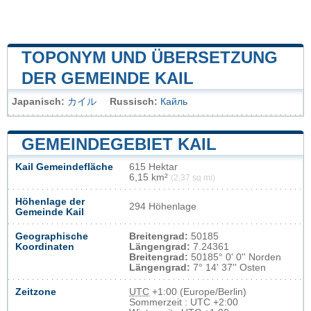
TOPONYM UND ÜBERSETZUNG
DER GEMEINDE KAIL
Japanisch:
カイル
Russisch:
Кайль
GEMEINDEGEBIET KAIL
Kail Gemeindefläche
615 Hektar
6,15 km²
(2,37 sq mi)
Höhenlage der
294 Höhenlage
Gemeinde Kail
Geographische
Breitengrad:
50185
Koordinaten
Längengrad:
7.24361
Breitengrad:
50185° 0' 0'' Norden
Längengrad:
7° 14' 37'' Osten
Zeitzone
UTC
+1:00 (Europe/Berlin)
Sommerzeit : UTC +2:00