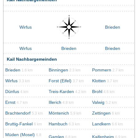
Wirfus
Brieden
Wirfus
Brieden
Brieden
Kail Nachbargemeinden
Brieden
Binningen
Pommern
1.6 km
2.3 km
2.7 km
Wirfus
Forst (Eifel)
Klotten
3.3 km
3.7 km
3.7 km
Dünfus
Treis-Karden
Brohl
4 km
4.2 km
4.6 km
Ernst
Illerich
Valwig
4.7 km
4.8 km
5.2 km
Brachtendorf
Möntenich
Zettingen
5.3 km
5.9 km
6 km
Bruttig-Fankel
Hambuch
Landkern
6 km
6.3 km
6.6 km
Müden (Mosel)
6.8
Gamlen
Kaifenheim
6.8 km
6.9 km