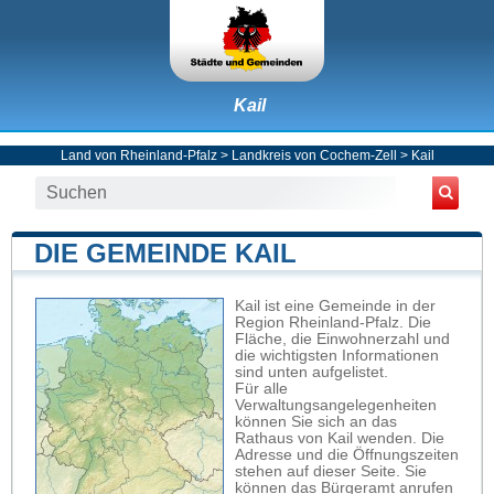
Kail
Land von Rheinland-Pfalz
>
Landkreis von Cochem-Zell
>
Kail
DIE GEMEINDE KAIL
Kail ist eine Gemeinde in der
Region Rheinland-Pfalz. Die
Fläche, die Einwohnerzahl und
die wichtigsten Informationen
sind unten aufgelistet.
Für alle
Verwaltungsangelegenheiten
können Sie sich an das
Rathaus von Kail wenden. Die
Adresse und die Öffnungszeiten
stehen auf dieser Seite. Sie
können das Bürgeramt anrufen