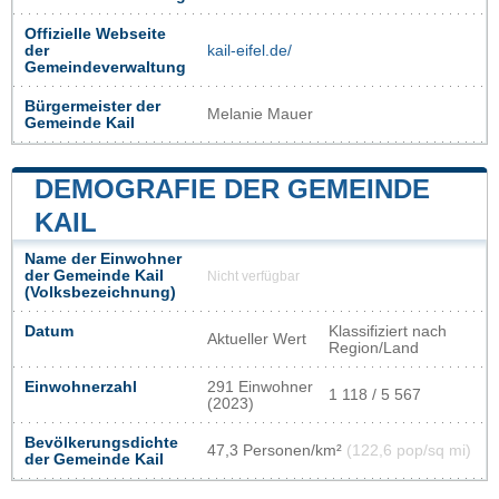
Offizielle Webseite
der
kail-eifel.de/
Gemeindeverwaltung
Bürgermeister der
Melanie Mauer
Gemeinde Kail
DEMOGRAFIE DER GEMEINDE
KAIL
Name der Einwohner
der Gemeinde Kail
Nicht verfügbar
(Volksbezeichnung)
Datum
Klassifiziert nach
Aktueller Wert
Region/Land
Einwohnerzahl
291 Einwohner
1 118 / 5 567
(2023)
Bevölkerungsdichte
47,3 Personen/km²
(122,6 pop/sq mi)
der Gemeinde Kail