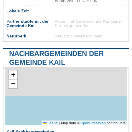
Winterzeit : UTC +1:00
Lokale Zeit
Partnerstädte mit der
Aktuell hat die Gemeinde Kail keine
Gemeinde Kail
Partnergemeinden
Naturpark
Kail liegt in keinem Naturpark
NACHBARGEMEINDEN DER
GEMEINDE KAIL
+
−
Leaflet
|
Map data ©
OpenStreetMap
contributors
Kail Nachbargemeinden