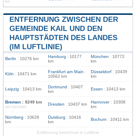
km
ENTFERNUNG ZWISCHEN DER
GEMEINDE KAIL UND DEN
HAUPTSTÄDTEN DES LANDES
(IM LUFTLINIE)
Hamburg
: 10177
München
: 10772
Berlin
: 10276 km
km
km
Frankfurt am Main
:
Düsseldorf
: 10439
Köln
: 10471 km
10562 km
km
Dortmund
: 10407
Leipzig
: 10413 km
Essen
: 10413 km
km
Bremen
: 9249 km
Hannover
: 10308
Dresden
: 10437 km
km
am nächsten
Nürnberg
: 10628
Duisburg
: 10416
Bochum
: 10411 km
km
km
Entfernung berechnet in Luftlinie