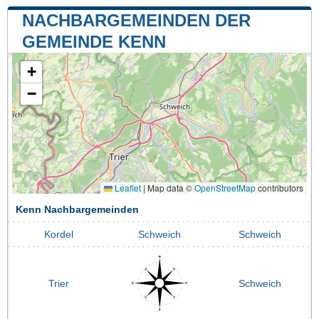
NACHBARGEMEINDEN DER
GEMEINDE KENN
+
−
Leaflet
|
Map data ©
OpenStreetMap
contributors
Kenn Nachbargemeinden
Kordel
Schweich
Schweich
Trier
Schweich