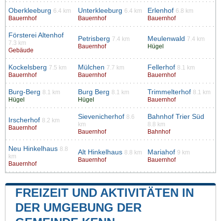
Oberkleeburg
Unterkleeburg
Erlenhof
6.4 km
6.4 km
6.8 km
Bauernhof
Bauernhof
Bauernhof
Försterei Altenhof
Petrisberg
Meulenwald
7.4 km
7.4 km
7.3 km
Bauernhof
Hügel
Gebäude
Kockelsberg
Mülchen
Fellerhof
7.5 km
7.7 km
8.1 km
Bauernhof
Bauernhof
Bauernhof
Burg-Berg
Burg Berg
Trimmelterhof
8.1 km
8.1 km
8.1 km
Hügel
Hügel
Bauernhof
Sievenicherhof
Bahnhof Trier Süd
8.6
Irscherhof
8.2 km
km
8.8 km
Bauernhof
Bauernhof
Bahnhof
Neu Hinkelhaus
8.8
Alt Hinkelhaus
Mariahof
8.8 km
9 km
km
Bauernhof
Bauernhof
Bauernhof
FREIZEIT UND AKTIVITÄTEN IN
DER UMGEBUNG DER