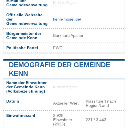
E-Mail der
Nicht verfügbar
Gemeindeverwaltung
Offizielle Webseite
der
kenn-mosel.de/
Gemeindeverwaltung
Bürgermeister der
Burkhard Apsner
Gemeinde Kenn
Politische Partei
FWG
DEMOGRAFIE DER GEMEINDE
KENN
Name der Einwohner
der Gemeinde Kenn
Nicht verfügbar
(Volksbezeichnung)
Datum
Klassifiziert nach
Aktueller Wert
Region/Land
Einwohnerzahl
2 928
Einwohner
221 / 3 443
(2023)