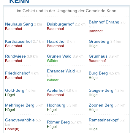
KENN
im Gebiet und in der Umgebung der Gemeinde Kenn
Bahnhof Ehrang
2.6
Neuhaus Sang
Duisburgerhof
2 km
2.2 km
km
Bauernhof
Bauernhof
Bahnhof
Karthäuserhof
Haardthof
Grüneberg
2.7 km
3 km
3.4 km
Bauernhof
Bauernhof
Hügel
Rundwiese
Grünen Wald
Grünhaus
3.9 km
3.9 km
3.9 km
Bauernhof
Wälder
Bauernhof
Ehranger Wald
4.3
Friedrichshof
Burg Berg
4 km
4.5 km
km
Bauernhof
Hügel
Wälder
Gold-Berg
Avelerhof
Steigen-Berg
4.6 km
4.8 km
4.8 km
Hügel
Bauernhof
Hügel
Mehringer Berg
Hochburg
Zoonen Berg
5 km
5.3 km
5.4 km
Hügel
Hügel
Hügel
Genovevahöhle
Ramsteinerkopf
5.5
6.2
Römer Berg
5.7 km
km
km
Hügel
Höhle(n)
Hügel