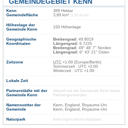
GEMEINDEGEBIET KENN
Kenn
389 Hektar
Gemeindefläche
3,89 km²
(1,50 sq mi)
Höhenlage der
150 Höhenlage
Gemeinde Kenn
Geographische
Breitengrad:
49.8019
Koordinaten
Längengrad:
6.7225
Breitengrad:
49° 48' 7'' Norden
Längengrad:
6° 43' 21'' Osten
Zeitzone
UTC
+1:00 (Europe/Berlin)
Sommerzeit : UTC +2:00
Winterzeit : UTC +1:00
Lokale Zeit
Partnerstädte mit der
Aktuell hat die Gemeinde Kenn keine
Gemeinde Kenn
Partnergemeinden
Namensvetter der
Kenn, England, Royaume-Uni
Gemeinde
Kenn, England, Royaume-Uni
Naturpark
Kenn liegt in keinem Naturpark