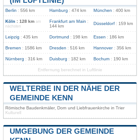
(IM LUFTLINIE)
Berlin
: 556 km
Hamburg
: 474 km
München
: 400 km
Köln
: 128 km
Frankfurt am Main
:
am
Düsseldorf
: 159 km
144 km
nächsten
Leipzig
: 435 km
Dortmund
: 198 km
Essen
: 186 km
Bremen
: 1586 km
Dresden
: 516 km
Hannover
: 356 km
Nürnberg
: 316 km
Duisburg
: 182 km
Bochum
: 190 km
Entfernung berechnet in Luftlinie
WELTERBE IN DER NÄHE DER
GEMEINDE KENN
Römische Baudenkmäler, Dom und Liebfrauenkirche in Trier
Kulturell
UMGEBUNG DER GEMEINDE