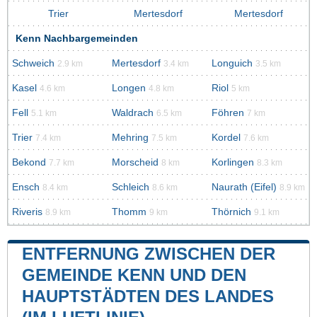
Trier
Mertesdorf
Mertesdorf
Kenn Nachbargemeinden
Schweich
Mertesdorf
Longuich
2.9 km
3.4 km
3.5 km
Kasel
Longen
Riol
4.6 km
4.8 km
5 km
Fell
Waldrach
Föhren
5.1 km
6.5 km
7 km
Trier
Mehring
Kordel
7.4 km
7.5 km
7.6 km
Bekond
Morscheid
Korlingen
7.7 km
8 km
8.3 km
Ensch
Schleich
Naurath (Eifel)
8.4 km
8.6 km
8.9 km
Riveris
Thomm
Thörnich
8.9 km
9 km
9.1 km
ENTFERNUNG ZWISCHEN DER
GEMEINDE KENN UND DEN
HAUPTSTÄDTEN DES LANDES