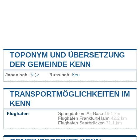
TOPONYM UND ÜBERSETZUNG
DER GEMEINDE KENN
Japanisch:
ケン
Russisch:
Кен
TRANSPORTMÖGLICHKEITEN IM
KENN
Flughafen
Spangdahlem Air Base
19.1 km
Flughafen Frankfurt-Hahn
42.2 km
Flughafen Saarbrücken
71.1 km