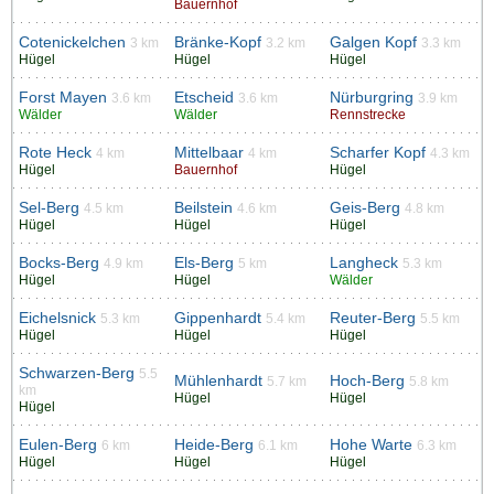
Bauernhof
Cotenickelchen
Bränke-Kopf
Galgen Kopf
3 km
3.2 km
3.3 km
Hügel
Hügel
Hügel
Forst Mayen
Etscheid
Nürburgring
3.6 km
3.6 km
3.9 km
Wälder
Wälder
Rennstrecke
Rote Heck
Mittelbaar
Scharfer Kopf
4 km
4 km
4.3 km
Hügel
Bauernhof
Hügel
Sel-Berg
Beilstein
Geis-Berg
4.5 km
4.6 km
4.8 km
Hügel
Hügel
Hügel
Bocks-Berg
Els-Berg
Langheck
4.9 km
5 km
5.3 km
Hügel
Hügel
Wälder
Eichelsnick
Gippenhardt
Reuter-Berg
5.3 km
5.4 km
5.5 km
Hügel
Hügel
Hügel
Schwarzen-Berg
5.5
Mühlenhardt
Hoch-Berg
5.7 km
5.8 km
km
Hügel
Hügel
Hügel
Eulen-Berg
Heide-Berg
Hohe Warte
6 km
6.1 km
6.3 km
Hügel
Hügel
Hügel