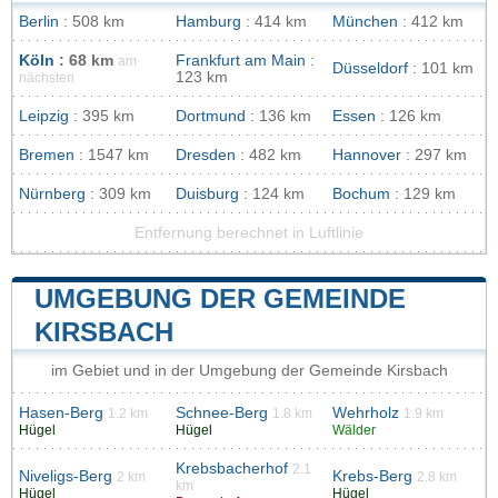
Berlin
: 508 km
Hamburg
: 414 km
München
: 412 km
Köln
: 68 km
Frankfurt am Main
:
am
Düsseldorf
: 101 km
123 km
nächsten
Leipzig
: 395 km
Dortmund
: 136 km
Essen
: 126 km
Bremen
: 1547 km
Dresden
: 482 km
Hannover
: 297 km
Nürnberg
: 309 km
Duisburg
: 124 km
Bochum
: 129 km
Entfernung berechnet in Luftlinie
UMGEBUNG DER GEMEINDE
KIRSBACH
im Gebiet und in der Umgebung der Gemeinde Kirsbach
Hasen-Berg
Schnee-Berg
Wehrholz
1.2 km
1.8 km
1.9 km
Hügel
Hügel
Wälder
Krebsbacherhof
2.1
Niveligs-Berg
Krebs-Berg
2 km
2.8 km
km
Hügel
Hügel