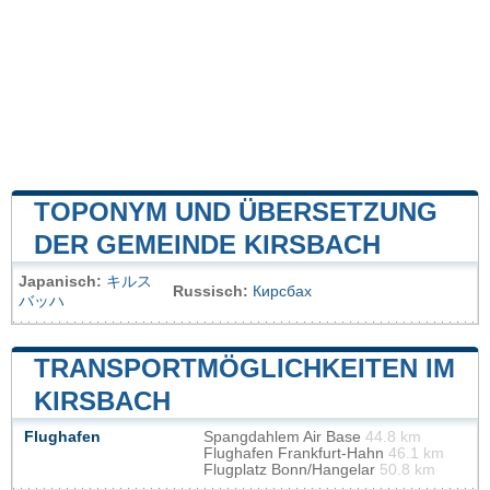
TOPONYM UND ÜBERSETZUNG
DER GEMEINDE KIRSBACH
Japanisch:
キルス
Russisch:
Кирсбах
バッハ
TRANSPORTMÖGLICHKEITEN IM
KIRSBACH
Flughafen
Spangdahlem Air Base
44.8 km
Flughafen Frankfurt-Hahn
46.1 km
Flugplatz Bonn/Hangelar
50.8 km