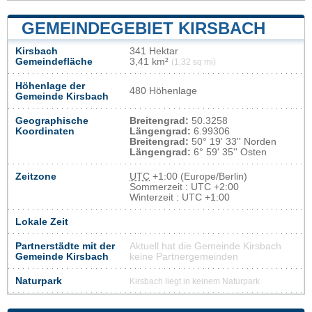
GEMEINDEGEBIET KIRSBACH
Kirsbach
341 Hektar
Gemeindefläche
3,41 km²
(1,32 sq mi)
Höhenlage der
480 Höhenlage
Gemeinde Kirsbach
Geographische
Breitengrad:
50.3258
Koordinaten
Längengrad:
6.99306
Breitengrad:
50° 19' 33'' Norden
Längengrad:
6° 59' 35'' Osten
Zeitzone
UTC
+1:00 (Europe/Berlin)
Sommerzeit : UTC +2:00
Winterzeit : UTC +1:00
Lokale Zeit
Partnerstädte mit der
Aktuell hat die Gemeinde Kirsbach
Gemeinde Kirsbach
keine Partnergemeinden
Naturpark
Kirsbach liegt in keinem Naturpark