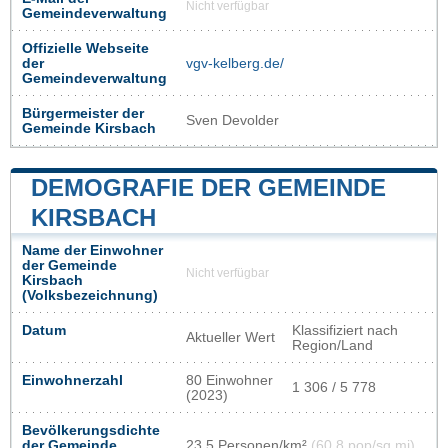
Nicht verfügbar
Gemeindeverwaltung
Offizielle Webseite
der
vgv-kelberg.de/
Gemeindeverwaltung
Bürgermeister der
Sven Devolder
Gemeinde Kirsbach
DEMOGRAFIE DER GEMEINDE
KIRSBACH
Name der Einwohner
der Gemeinde
Nicht verfügbar
Kirsbach
(Volksbezeichnung)
Datum
Klassifiziert nach
Aktueller Wert
Region/Land
Einwohnerzahl
80 Einwohner
1 306 / 5 778
(2023)
Bevölkerungsdichte
der Gemeinde
23,5 Personen/km²
(60,8 pop/sq mi)