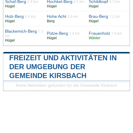
Schaf-Berg
Hochkel-Berg
Schildkopf
6.4 km
6.5 km
6.7 km
Hügel
Hügel
Hügel
Holz-Berg
Hohe Acht
Brau-Berg
6.8 km
6.9 km
7.2 km
Hügel
Berg
Hügel
Blackemich-Berg
7.3
Pütze-Berg
Frauenholz
7.4 km
7.6 km
km
Hügel
Wälder
Hügel
FREIZEIT UND AKTIVITÄTEN IN
DER UMGEBUNG DER
GEMEINDE KIRSBACH
Keine Aktivitäten gefunden für die Gemeinde Kirsbach