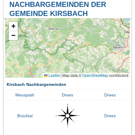
NACHBARGEMEINDEN DER
GEMEINDE KIRSBACH
+
−
Leaflet
|
Map data ©
OpenStreetMap
contributors
Kirsbach Nachbargemeinden
Meuspath
Drees
Drees
Brücktal
Drees