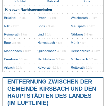
Brücktal
Brücktal
Boos
Kirsbach Nachbargemeinden
Brücktal
Drees
Welcherath
1.2 km
1.7 km
2.1 km
Nitz
Boos
Meuspath
2.2 km
2.3 km
2.5 km
Reimerath
Lind
Nürburg
3 km
3.1 km
3.4 km
Baar
Herresbach
Münk
3.5 km
4 km
4 km
Mannebach
Quiddelbach
Herschbroich
4.8 km
4.8 km
4.8 km
Bereborn
Nachtsheim
Müllenbach
5.1 km
5.2 km
5.7 km
Arbach
Kolverath
Retterath
6.1 km
6.1 km
6.2 km
ENTFERNUNG ZWISCHEN DER
GEMEINDE KIRSBACH UND DEN
HAUPTSTÄDTEN DES LANDES
(IM LUFTLINIE)