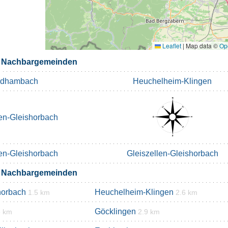
Leaflet
|
Map data ©
Op
r Nachbargemeinden
ldhambach
Heuchelheim-Klingen
len-Gleishorbach
len-Gleishorbach
Gleiszellen-Gleishorbach
r Nachbargemeinden
horbach
Heuchelheim-Klingen
1.5 km
2.6 km
Göcklingen
8 km
2.9 km