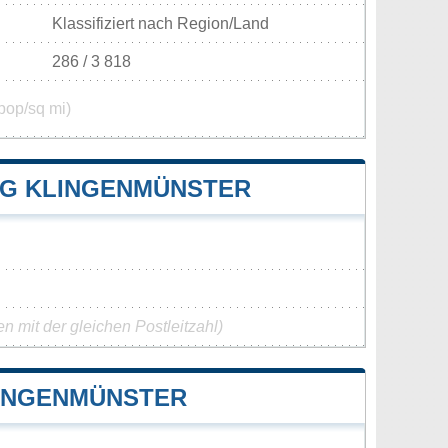
Klassifiziert nach Region/Land
286 / 3 818
pop/sq mi)
G KLINGENMÜNSTER
 mit der gleichen Postleitzahl)
INGENMÜNSTER