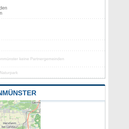
rden
en
genmünster keine Partnergemeinden
 Naturpark
ENMÜNSTER