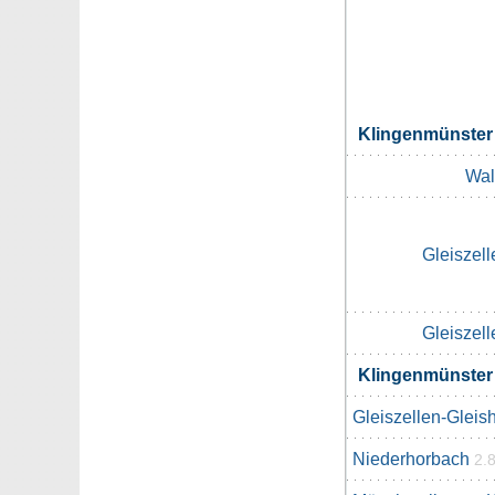
Klingenmünste
Wa
Gleiszel
Gleiszel
Klingenmünste
Gleiszellen-Gleis
Niederhorbach
2.