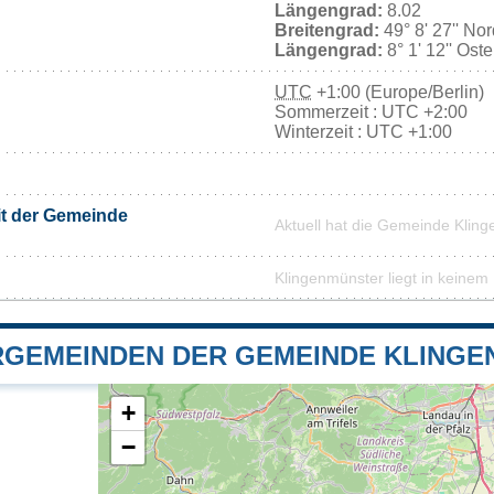
Längengrad:
8.02
Breitengrad:
49° 8' 27'' No
Längengrad:
8° 1' 12'' Ost
UTC
+1:00 (Europe/Berlin)
Sommerzeit : UTC +2:00
Winterzeit : UTC +1:00
it der Gemeinde
Aktuell hat die Gemeinde Klin
Klingenmünster liegt in keinem
GEMEINDEN DER GEMEINDE KLING
+
−