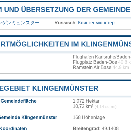
 UND ÜBERSETZUNG DER GEMEINDE
ンゲンミュンスター
Russisch:
Клингенмюнстер
RTMÖGLICHKEITEN IM KLINGENMÜN
Flughafen Karlsruhe/Bade
Flugplatz Baden-Oos
40.8 
Ramstein Air Base
44.9 km
EGEBIET KLINGENMÜNSTER
 Gemeindefläche
1 072 Hektar
10,72 km²
(4,14 sq mi)
Gemeinde Klingenmünster
168 Höhenlage
Koordinaten
Breitengrad:
49.1408