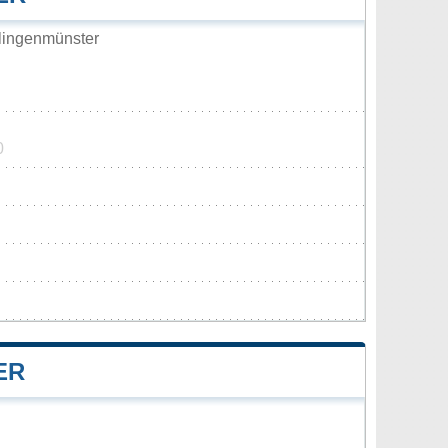
lingenmünster
0
ER