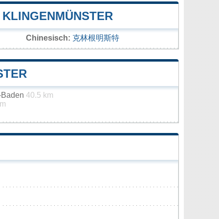
 KLINGENMÜNSTER
Chinesisch:
克林根明斯特
STER
n-Baden
40.5 km
km