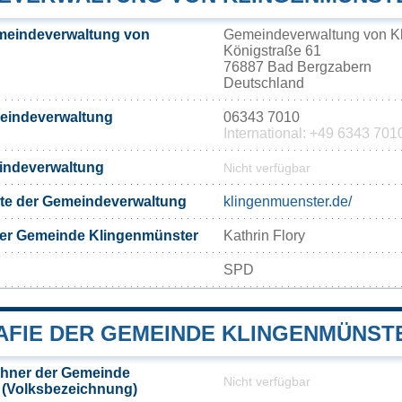
meindeverwaltung von
Gemeindeverwaltung von K
Königstraße 61
76887 Bad Bergzabern
Deutschland
meindeverwaltung
06343 7010
International: +49 6343 701
eindeverwaltung
Nicht verfügbar
eite der Gemeindeverwaltung
klingenmuenster.de/
der Gemeinde Klingenmünster
Kathrin Flory
SPD
FIE DER GEMEINDE KLINGENMÜNST
hner der Gemeinde
Nicht verfügbar
 (Volksbezeichnung)