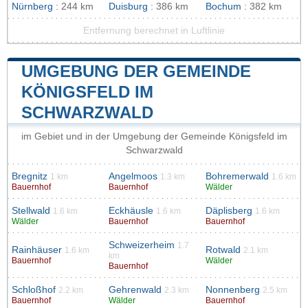
Nürnberg
: 244 km
Duisburg
: 386 km
Bochum
: 382 km
Entfernung berechnet in Luftlinie
UMGEBUNG DER GEMEINDE
KÖNIGSFELD IM
SCHWARZWALD
im Gebiet und in der Umgebung der Gemeinde Königsfeld im
Schwarzwald
Bregnitz
Angelmoos
Bohremerwald
1 km
1.3 km
1.6 km
Bauernhof
Bauernhof
Wälder
Stellwald
Eckhäusle
Däplisberg
1.6 km
1.6 km
1.6 km
Wälder
Bauernhof
Bauernhof
Schweizerheim
1.7
Rainhäuser
Rotwald
1.6 km
2.1 km
km
Bauernhof
Wälder
Bauernhof
Schloßhof
Gehrenwald
Nonnenberg
2.2 km
2.3 km
2.5 km
Bauernhof
Wälder
Bauernhof