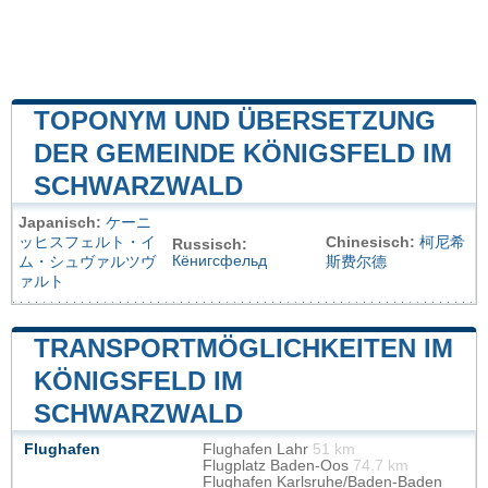
TOPONYM UND ÜBERSETZUNG
DER GEMEINDE KÖNIGSFELD IM
SCHWARZWALD
Japanisch:
ケーニ
ッヒスフェルト・イ
Chinesisch:
柯尼希
Russisch:
Кёнигсфельд
ム・シュヴァルツヴ
斯费尔德
ァルト
TRANSPORTMÖGLICHKEITEN IM
KÖNIGSFELD IM
SCHWARZWALD
Flughafen
Flughafen Lahr
51 km
Flugplatz Baden-Oos
74.7 km
Flughafen Karlsruhe/Baden-Baden