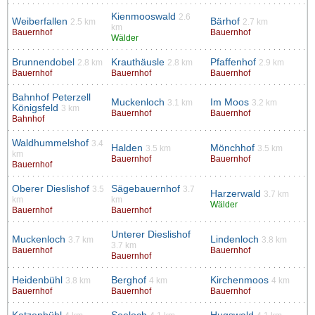
Kienmooswald
2.6
Weiberfallen
Bärhof
2.5 km
2.7 km
km
Bauernhof
Bauernhof
Wälder
Brunnendobel
Krauthäusle
Pfaffenhof
2.8 km
2.8 km
2.9 km
Bauernhof
Bauernhof
Bauernhof
Bahnhof Peterzell
Muckenloch
Im Moos
3.1 km
3.2 km
Königsfeld
3 km
Bauernhof
Bauernhof
Bahnhof
Waldhummelshof
3.4
Halden
Mönchhof
3.5 km
3.5 km
km
Bauernhof
Bauernhof
Bauernhof
Oberer Dieslishof
Sägebauernhof
3.5
3.7
Harzerwald
3.7 km
km
km
Wälder
Bauernhof
Bauernhof
Unterer Dieslishof
Muckenloch
Lindenloch
3.7 km
3.8 km
3.7 km
Bauernhof
Bauernhof
Bauernhof
Heidenbühl
Berghof
Kirchenmoos
3.8 km
4 km
4 km
Bauernhof
Bauernhof
Bauernhof