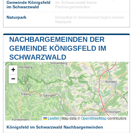
Gemeinde Königsfeld
im Schwarzwald keine
im Schwarzwald
Partnergemeinden
Naturpark
Königsfeld im Schwarzwald liegt in keinem
Naturpark
NACHBARGEMEINDEN DER
GEMEINDE KÖNIGSFELD IM
SCHWARZWALD
+
−
Leaflet
|
Map data ©
OpenStreetMap
contributors
Königsfeld im Schwarzwald Nachbargemeinden