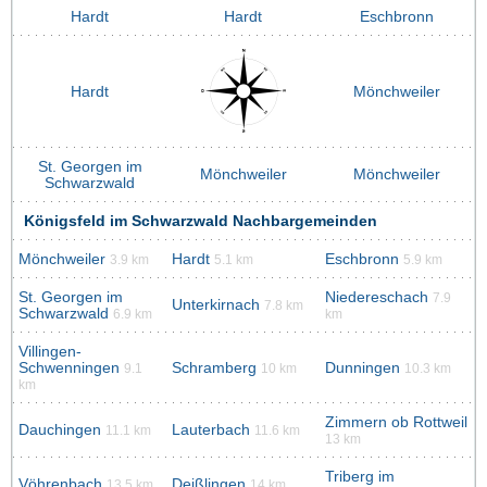
Hardt
Hardt
Eschbronn
Hardt
Mönchweiler
St. Georgen im
Mönchweiler
Mönchweiler
Schwarzwald
Königsfeld im Schwarzwald Nachbargemeinden
Mönchweiler
Hardt
Eschbronn
3.9 km
5.1 km
5.9 km
St. Georgen im
Niedereschach
7.9
Unterkirnach
7.8 km
Schwarzwald
6.9 km
km
Villingen-
Schwenningen
Schramberg
Dunningen
9.1
10 km
10.3 km
km
Zimmern ob Rottweil
Dauchingen
Lauterbach
11.1 km
11.6 km
13 km
Triberg im
Vöhrenbach
Deißlingen
13.5 km
14 km