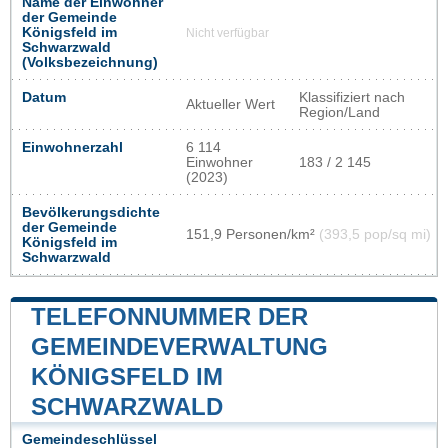
Name der Einwohner
der Gemeinde
Königsfeld im
Nicht verfügbar
Schwarzwald
(Volksbezeichnung)
Datum
Klassifiziert nach
Aktueller Wert
Region/Land
Einwohnerzahl
6 114
Einwohner
183 / 2 145
(2023)
Bevölkerungsdichte
der Gemeinde
151,9 Personen/km²
(393,5 pop/sq mi)
Königsfeld im
Schwarzwald
TELEFONNUMMER DER
GEMEINDEVERWALTUNG
KÖNIGSFELD IM
SCHWARZWALD
Gemeindeschlüssel