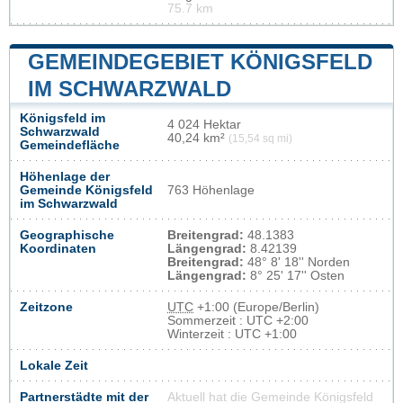
75.7 km
GEMEINDEGEBIET KÖNIGSFELD
IM SCHWARZWALD
Königsfeld im
4 024 Hektar
Schwarzwald
40,24 km²
(15,54 sq mi)
Gemeindefläche
Höhenlage der
Gemeinde Königsfeld
763 Höhenlage
im Schwarzwald
Geographische
Breitengrad:
48.1383
Koordinaten
Längengrad:
8.42139
Breitengrad:
48° 8' 18'' Norden
Längengrad:
8° 25' 17'' Osten
Zeitzone
UTC
+1:00 (Europe/Berlin)
Sommerzeit : UTC +2:00
Winterzeit : UTC +1:00
Lokale Zeit
Partnerstädte mit der
Aktuell hat die Gemeinde Königsfeld