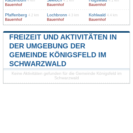
Katzenbühl
Seeloch
Hugswald
4 km
4.1 km
4.1 km
Bauernhof
Bauernhof
Bauernhof
Pfaffenberg
Lochbronn
Kohlwald
4.2 km
4.3 km
4.4 km
Bauernhof
Bauernhof
Bauernhof
FREIZEIT UND AKTIVITÄTEN IN
DER UMGEBUNG DER
GEMEINDE KÖNIGSFELD IM
SCHWARZWALD
Keine Aktivitäten gefunden für die Gemeinde Königsfeld im
Schwarzwald