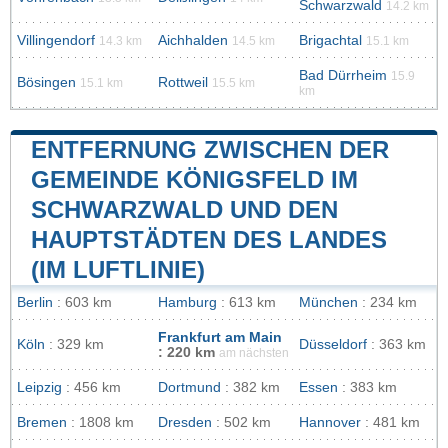
Schwarzwald
14.2 km
Villingendorf
Aichhalden
Brigachtal
14.3 km
14.5 km
15.1 km
Bad Dürrheim
15.9
Bösingen
Rottweil
15.1 km
15.5 km
km
ENTFERNUNG ZWISCHEN DER
GEMEINDE KÖNIGSFELD IM
SCHWARZWALD UND DEN
HAUPTSTÄDTEN DES LANDES
(IM LUFTLINIE)
Berlin
: 603 km
Hamburg
: 613 km
München
: 234 km
Frankfurt am Main
Köln
: 329 km
Düsseldorf
: 363 km
: 220 km
am nächsten
Leipzig
: 456 km
Dortmund
: 382 km
Essen
: 383 km
Bremen
: 1808 km
Dresden
: 502 km
Hannover
: 481 km