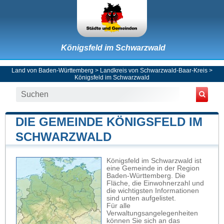
Königsfeld im Schwarzwald
Land von Baden-Württemberg
>
Landkreis von Schwarzwald-Baar-Kreis
>
Königsfeld im Schwarzwald
DIE GEMEINDE KÖNIGSFELD IM
SCHWARZWALD
Königsfeld im Schwarzwald ist
eine Gemeinde in der Region
Baden-Württemberg. Die
Fläche, die Einwohnerzahl und
die wichtigsten Informationen
sind unten aufgelistet.
Für alle
Verwaltungsangelegenheiten
können Sie sich an das