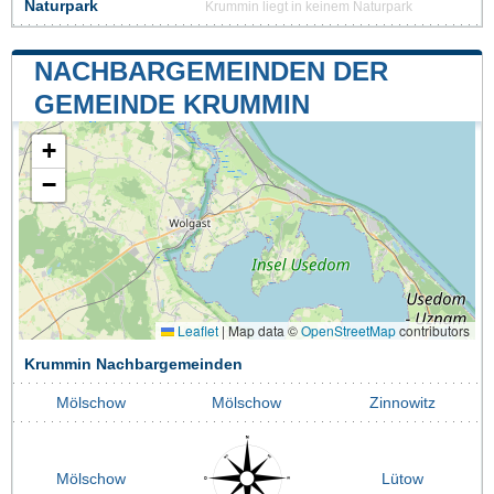
Naturpark
Krummin liegt in keinem Naturpark
NACHBARGEMEINDEN DER
GEMEINDE KRUMMIN
+
−
Leaflet
|
Map data ©
OpenStreetMap
contributors
Krummin Nachbargemeinden
Mölschow
Mölschow
Zinnowitz
Mölschow
Lütow