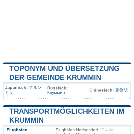
TOPONYM UND ÜBERSETZUNG
DER GEMEINDE KRUMMIN
Japanisch:
クルン
Russisch:
Chinesisch:
克鲁明
Круммин
ミン
TRANSPORTMÖGLICHKEITEN IM
KRUMMIN
Flughafen
Flughafen Heringsdorf
27.4 km