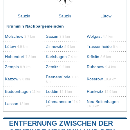
Sauzin
Sauzin
Lütow
Krummin Nachbargemeinden
Mölschow
Sauzin
Wolgast
3.7 km
3.8 km
4.4 km
Lütow
Zinnowitz
Trassenheide
4.9 km
5.9 km
6 km
Hohendorf
Karlshagen
Kröslin
7.3 km
7.4 km
8.6 km
Zempin
Zemitz
Rubenow
8.9 km
9.2 km
9.4 km
Peenemünde
10.6
Katzow
Koserow
9.8 km
10.9 km
km
Buddenhagen
Loddin
Rankwitz
11 km
12.1 km
12.9 km
Lühmannsdorf
Neu Boltenhagen
14.2
Lassan
13 km
km
14.3 km
ENTFERNUNG ZWISCHEN DER