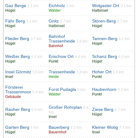
Gaz Berge
Eichholz
Wolgaster Ort
1.1 km
3 km
3.1 km
Hügel
Wälder
Halbinsel
Fähr Berg
Gnitz
Stören-Berg
3.1 km
3.7 km
3.7 km
Hügel
Halbinsel
Hügel
Bahnhof
Flieder Berg
Tannen-Berg
3.7 km
4.2 km
Trassenheide
3.9 km
Hügel
Hügel
Bahnhof
Weißer Berg
Erischow Ort
Schanz Berg
4.4 km
4.4 km
4.9 km
Hügel
Punkt
Hügel
Insel Görmitz
Trassenheide
Hoher Ort
5.6 km
5.8 km
5.8 km
Insel
Heide
Punkt
Försterei
Forst Pudagla
Haubenhorn
6 km
6.2 km
Trassenmoor
5.9 km
Wälder
Punkt
Gebäude
Großer Rohrplan
6.6
Rauher Berg
Ziese Berg
6.4 km
6.7 km
km
Hügel
Hügel
Insel
Garten Berg
Bauerberg
Kleiner Wotig
7 km
7.2 km
7.3 km
Hügel
Bauernhof
Insel