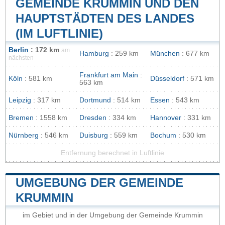
GEMEINDE KRUMMIN UND DEN
HAUPTSTÄDTEN DES LANDES
(IM LUFTLINIE)
Berlin
: 172 km
am
Hamburg
: 259 km
München
: 677 km
nächsten
Frankfurt am Main
:
Köln
: 581 km
Düsseldorf
: 571 km
563 km
Leipzig
: 317 km
Dortmund
: 514 km
Essen
: 543 km
Bremen
: 1558 km
Dresden
: 334 km
Hannover
: 331 km
Nürnberg
: 546 km
Duisburg
: 559 km
Bochum
: 530 km
Entfernung berechnet in Luftlinie
UMGEBUNG DER GEMEINDE
KRUMMIN
im Gebiet und in der Umgebung der Gemeinde Krummin