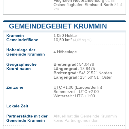
Flughafen Neubrandenburg
61 km
Ostseeflughafen Stralsund-Barth
81.4
km
GEMEINDEGEBIET KRUMMIN
Krummin
1 050 Hektar
Gemeindefläche
10,50 km²
(4,05 sq mi)
Höhenlage der
4 Höhenlage
Gemeinde Krummin
Geographische
Breitengrad:
54.0478
Koordinaten
Längengrad:
13.8475
Breitengrad:
54° 2' 52'' Norden
Längengrad:
13° 50' 51'' Osten
Zeitzone
UTC
+1:00 (Europe/Berlin)
Sommerzeit : UTC +2:00
Winterzeit : UTC +1:00
Lokale Zeit
Partnerstädte mit der
Aktuell hat die Gemeinde Krummin
Gemeinde Krummin
keine Partnergemeinden