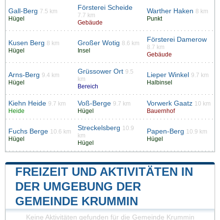
Försterei Scheide
Gall-Berg
Warther Haken
7.5 km
8 km
7.7 km
Hügel
Punkt
Gebäude
Försterei Damerow
Kusen Berg
Großer Wotig
8 km
8.6 km
8.7 km
Hügel
Insel
Gebäude
Grüssower Ort
9.5
Arns-Berg
Lieper Winkel
9.4 km
9.7 km
km
Hügel
Halbinsel
Bereich
Kiehn Heide
Voß-Berge
Vorwerk Gaatz
9.7 km
9.7 km
10 km
Heide
Hügel
Bauernhof
Streckelsberg
10.9
Fuchs Berge
Papen-Berg
10.6 km
10.9 km
km
Hügel
Hügel
Hügel
FREIZEIT UND AKTIVITÄTEN IN
DER UMGEBUNG DER
GEMEINDE KRUMMIN
Keine Aktivitäten gefunden für die Gemeinde Krummin