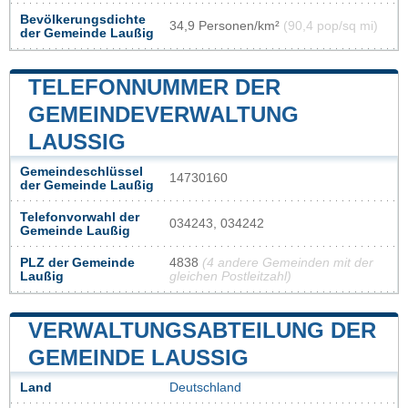
Bevölkerungsdichte
34,9 Personen/km²
(90,4 pop/sq mi)
der Gemeinde Laußig
TELEFONNUMMER DER
GEMEINDEVERWALTUNG
LAUSSIG
Gemeindeschlüssel
14730160
der Gemeinde Laußig
Telefonvorwahl der
034243, 034242
Gemeinde Laußig
PLZ der Gemeinde
4838
(4 andere Gemeinden mit der
Laußig
gleichen Postleitzahl)
VERWALTUNGSABTEILUNG DER
GEMEINDE LAUSSIG
Land
Deutschland