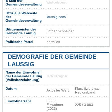
E-Mail der
Wird geladen...
Gemeindeverwaltung
Offizielle Webseite
der
laussig.com/
Gemeindeverwaltung
Bürgermeister der
Lothar Schneider
Gemeinde Laußig
Politische Partei
parteilos
DEMOGRAFIE DER GEMEINDE
LAUSSIG
Name der Einwohner
der Gemeinde Laußig
Nicht verfügbar
(Volksbezeichnung)
Datum
Klassifiziert nach
Aktueller Wert
Region/Land
Einwohnerzahl
3 586
Einwohner
225 / 3 083
(2023)