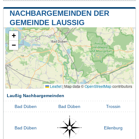
NACHBARGEMEINDEN DER
GEMEINDE LAUSSIG
+
−
Leaflet
|
Map data ©
OpenStreetMap
contributors
Laußig Nachbargemeinden
Bad Düben
Bad Düben
Trossin
Bad Düben
Eilenburg