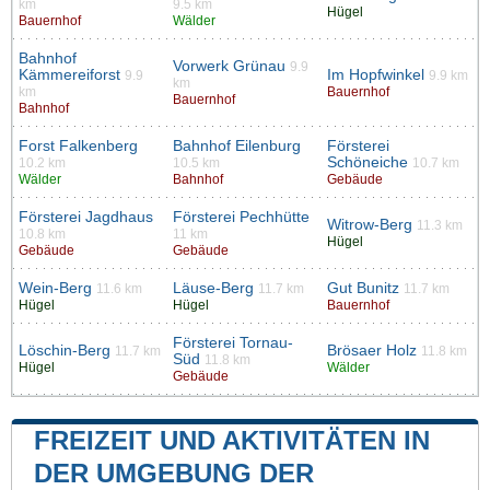
km
9.5 km
Hügel
Bauernhof
Wälder
Bahnhof
Vorwerk Grünau
9.9
Kämmereiforst
Im Hopfwinkel
9.9
9.9 km
km
km
Bauernhof
Bauernhof
Bahnhof
Forst Falkenberg
Bahnhof Eilenburg
Försterei
Schöneiche
10.2 km
10.5 km
10.7 km
Wälder
Bahnhof
Gebäude
Försterei Jagdhaus
Försterei Pechhütte
Witrow-Berg
11.3 km
10.8 km
11 km
Hügel
Gebäude
Gebäude
Wein-Berg
Läuse-Berg
Gut Bunitz
11.6 km
11.7 km
11.7 km
Hügel
Hügel
Bauernhof
Försterei Tornau-
Löschin-Berg
Brösaer Holz
11.7 km
11.8 km
Süd
11.8 km
Hügel
Wälder
Gebäude
FREIZEIT UND AKTIVITÄTEN IN
DER UMGEBUNG DER