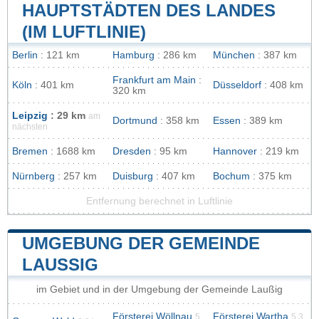
AUPTSTÄDTEN DES LANDES (
IM LUFTLINIE)
Berlin
: 121 km
Hamburg
: 286 km
München
: 387 km
Frankfurt am Main
:
Köln
: 401 km
Düsseldorf
: 408 km
320 km
Leipzig
: 29 km
am
Dortmund
: 358 km
Essen
: 389 km
nächsten
Bremen
: 1688 km
Dresden
: 95 km
Hannover
: 219 km
Nürnberg
: 257 km
Duisburg
: 407 km
Bochum
: 375 km
Entfernung berechnet in Luftlinie
UMGEBUNG DER GEMEINDE
LAUSSIG
im Gebiet und in der Umgebung der Gemeinde Laußig
Försterei Wöllnau
Försterei Wartha
5
5.3