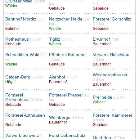
Grunaer Wald
2.9 km
km
km
Wälder
Gebäude
Gebäude
Bahnhof Mörtitz
Noitzscher Heide
Försterei Görschlitz
5.6
5.6
km
km
6.2 km
Bahnhof
Wälder
Gebäude
Rotheshaus
Tiglitz
Erwinhof
6.5 km
6.6 km
7 km
Gebäude
Wälder
Bauernhof
Schnaditzer Wald
Försterei Battaune
Vorwerk Naschkau
7.1
km
7.2 km
7.3 km
Wälder
Gebäude
Bauernhof
Weinbergshäuser
Galgen-Berg
Altenhof
7.3 km
7.3 km
7.9 km
Hügel
Bauernhof
Bauernhof
Försterei
Försterei Pressel
8.2
Prellheide
8.3 km
Grüneshaus
8.2 km
km
Wälder
Gebäude
Gebäude
Försterei Authausen
Försterei Kämmerei
Weinberge
8.9 km
8.5 km
8.9 km
Bauernhof
Gebäude
Gebäude
Vorwerk Schwerz
Forst Doberschütz
9
Gold Berg
9.7 km