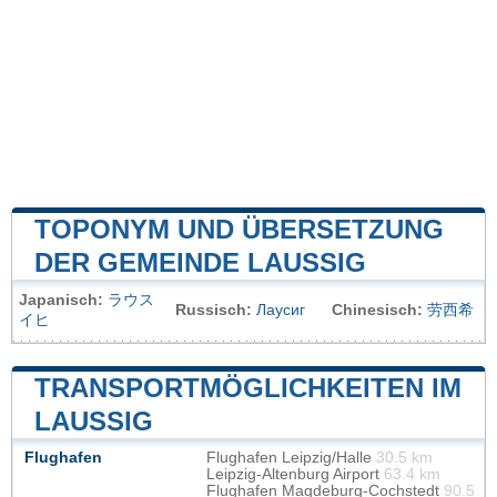
TOPONYM UND ÜBERSETZUNG
DER GEMEINDE LAUSSIG
Japanisch:
ラウス
Russisch:
Лаусиг
Chinesisch:
劳西希
イヒ
TRANSPORTMÖGLICHKEITEN IM
LAUSSIG
Flughafen
Flughafen Leipzig/Halle
30.5 km
Leipzig-Altenburg Airport
63.4 km
Flughafen Magdeburg-Cochstedt
90.5