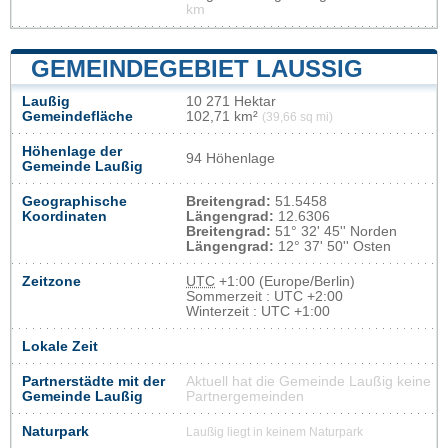
km
GEMEINDEGEBIET LAUSSIG
Laußig
10 271 Hektar
Gemeindefläche
102,71 km²
(39,66 sq mi)
Höhenlage der
94 Höhenlage
Gemeinde Laußig
Geographische
Breitengrad:
51.5458
Koordinaten
Längengrad:
12.6306
Breitengrad:
51° 32' 45'' Norden
Längengrad:
12° 37' 50'' Osten
Zeitzone
UTC
+1:00 (Europe/Berlin)
Sommerzeit : UTC +2:00
Winterzeit : UTC +1:00
Lokale Zeit
Partnerstädte mit der
Aktuell hat die Gemeinde Laußig keine
Gemeinde Laußig
Partnergemeinden
Naturpark
Laußig liegt in keinem Naturpark