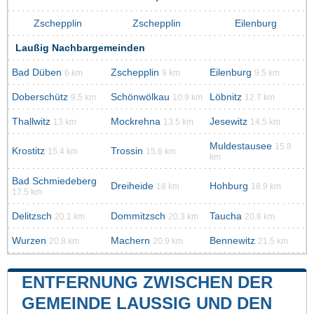
Zschepplin
Zschepplin
Eilenburg
Laußig Nachbargemeinden
Bad Düben
Zschepplin
Eilenburg
6 km
9 km
9.5 km
Doberschütz
Schönwölkau
Löbnitz
9.5 km
10.9 km
12.7 km
Thallwitz
Mockrehna
Jesewitz
13 km
13.5 km
14.5 km
Muldestausee
15.8
Krostitz
Trossin
15.4 km
15.6 km
km
Bad Schmiedeberg
Dreiheide
Hohburg
18 km
18.9 km
17.5 km
Delitzsch
Dommitzsch
Taucha
20.1 km
20.3 km
20.8 km
Wurzen
Machern
Bennewitz
20.8 km
20.9 km
21.5 km
ENTFERNUNG ZWISCHEN DER
GEMEINDE LAUSSIG UND DEN H