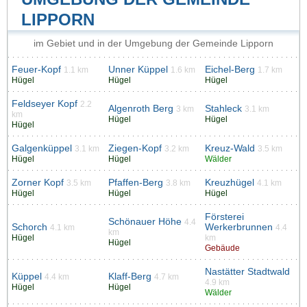
LIPPORN
im Gebiet und in der Umgebung der Gemeinde Lipporn
Feuer-Kopf
Unner Küppel
Eichel-Berg
1.1 km
1.6 km
1.7 km
Hügel
Hügel
Hügel
Feldseyer Kopf
2.2
Algenroth Berg
Stahleck
3 km
3.1 km
km
Hügel
Hügel
Hügel
Galgenküppel
Ziegen-Kopf
Kreuz-Wald
3.1 km
3.2 km
3.5 km
Hügel
Hügel
Wälder
Zorner Kopf
Pfaffen-Berg
Kreuzhügel
3.5 km
3.8 km
4.1 km
Hügel
Hügel
Hügel
Försterei
Schönauer Höhe
4.4
Schorch
Werkerbrunnen
4.1 km
4.4
km
Hügel
km
Hügel
Gebäude
Nastätter Stadtwald
Küppel
Klaff-Berg
4.4 km
4.7 km
4.9 km
Hügel
Hügel
Wälder