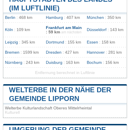
(IM LUFTLINIE)
Berlin
: 468 km
Hamburg
: 407 km
München
: 350 km
Frankfurt am Main
Köln
: 109 km
Düsseldorf
: 143 km
: 59 km
am nächsten
Leipzig
: 345 km
Dortmund
: 155 km
Essen
: 158 km
Bremen
: 1599 km
Dresden
: 427 km
Hannover
: 281 km
Nürnberg
: 243 km
Duisburg
: 163 km
Bochum
: 156 km
Entfernung berechnet in Luftlinie
WELTERBE IN DER NÄHE DER
GEMEINDE LIPPORN
Welterbe Kulturlandschaft Oberes Mittelrheintal
Kulturell
UMGEBUNG DER GEMEINDE