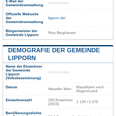
E-Mail der
Nicht verfügbar
Gemeindeverwaltung
Offizielle Webseite
der
lipporn.de/
Gemeindeverwaltung
Bürgermeister der
Nina Berghäuser
Gemeinde Lipporn
DEMOGRAFIE DER GEMEINDE
LIPPORN
Name der Einwohner
der Gemeinde
Nicht verfügbar
Lipporn
(Volksbezeichnung)
Datum
Klassifiziert nach
Aktueller Wert
Region/Land
Einwohnerzahl
280 Einwohner
1 129 / 5 578
(2023)
Bevölkerungsdichte