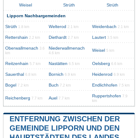
Weisel
Strüth
Strüth
Lipporn Nachbargemeinden
Strüth
Welterod
Weidenbach
1.8 km
2.1 km
2.1 km
Rettershain
Diethardt
Lautert
2.2 km
2.7 km
3.5 km
Oberwallmenach
Niederwallmenach
3.6
Weisel
5 km
km
4.6 km
Reitzenhain
Nastätten
Oelsberg
5.7 km
6.5 km
6.6 km
Sauerthal
Bornich
Heidenrod
6.8 km
6.9 km
6.9 km
Bogel
Buch
Endlichhofen
7.2 km
7.2 km
7.5 km
Ruppertshofen
7.9
Reichenberg
Auel
7.7 km
7.7 km
km
ENTFERNUNG ZWISCHEN DER
GEMEINDE LIPPORN UND DEN
HAUPTSTÄDTEN DES LANDES