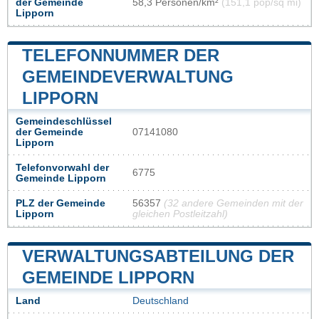
der Gemeinde
58,3 Personen/km²
(151,1 pop/sq mi)
Lipporn
TELEFONNUMMER DER
GEMEINDEVERWALTUNG
LIPPORN
Gemeindeschlüssel
der Gemeinde
07141080
Lipporn
Telefonvorwahl der
6775
Gemeinde Lipporn
PLZ der Gemeinde
56357
(32 andere Gemeinden mit der
Lipporn
gleichen Postleitzahl)
VERWALTUNGSABTEILUNG DER
GEMEINDE LIPPORN
Land
Deutschland