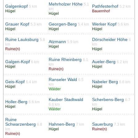
Mehrholzer Höhe
5.1
Galgenkopf
Pathfesterhof
5 km
5.2 km
km
Hügel
Bauernhof
Hügel
Grauer Kopf
Georgen-Berg
Werker Kopf
5.3 km
5.4 km
5.6 km
Hügel
Hügel
Hügel
Ruine Lauksburg
Dörscheider Höhe
5.8
6
Atzmann
5.9 km
km
km
Hügel
Ruine(n)
Hügel
Ruine Rheinberg
6.1
Galgen-Kopf
Aueler-Berg
6 km
6.2 km
km
Hügel
Hügel
Ruine(n)
Ranseler Wald
6.5
Geis-Kopf
Nabeler Berg
6.4 km
6.6 km
km
Hügel
Hügel
Wälder
Kauber Stadtwald
Scherbens-Berg
6.7
Holler-Berg
6.6 km
6.6 km
km
Hügel
Wälder
Hügel
Ruine
Schwarzenberg
Hahnen-Berg
Sauerburg
6.8
7 km
7.3 km
km
Hügel
Ruine(n)
Ruine(n)