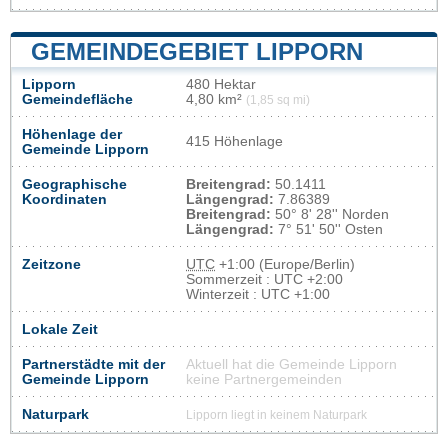
GEMEINDEGEBIET LIPPORN
Lipporn
480 Hektar
Gemeindefläche
4,80 km²
(1,85 sq mi)
Höhenlage der
415 Höhenlage
Gemeinde Lipporn
Geographische
Breitengrad:
50.1411
Koordinaten
Längengrad:
7.86389
Breitengrad:
50° 8' 28'' Norden
Längengrad:
7° 51' 50'' Osten
Zeitzone
UTC
+1:00 (Europe/Berlin)
Sommerzeit : UTC +2:00
Winterzeit : UTC +1:00
Lokale Zeit
Partnerstädte mit der
Aktuell hat die Gemeinde Lipporn
Gemeinde Lipporn
keine Partnergemeinden
Naturpark
Lipporn liegt in keinem Naturpark