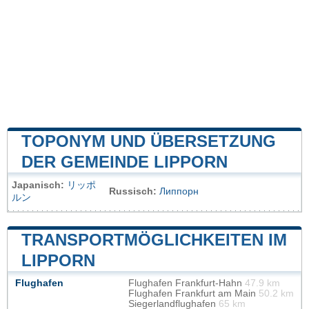
TOPONYM UND ÜBERSETZUNG
DER GEMEINDE LIPPORN
Japanisch:
リッポ
Russisch:
Липпорн
ルン
TRANSPORTMÖGLICHKEITEN IM
LIPPORN
Flughafen
Flughafen Frankfurt-Hahn
47.9 km
Flughafen Frankfurt am Main
50.2 km
Siegerlandflughafen
65 km