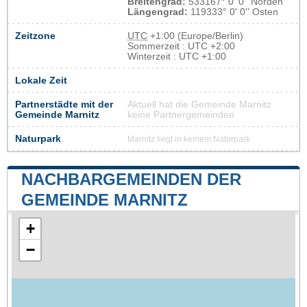
Breitengrad:
533167° 0' 0'' Norden
Längengrad:
119333° 0' 0'' Osten
Zeitzone
UTC
+1:00 (Europe/Berlin)
Sommerzeit : UTC +2:00
Winterzeit : UTC +1:00
Lokale Zeit
Partnerstädte mit der
Aktuell hat die Gemeinde Marnitz
Gemeinde Marnitz
keine Partnergemeinden
Naturpark
Marnitz liegt in keinem Naturpark
NACHBARGEMEINDEN DER
GEMEINDE MARNITZ
+
−