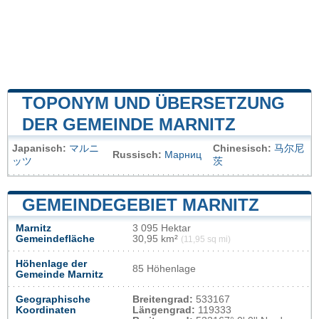
TOPONYM UND ÜBERSETZUNG
DER GEMEINDE MARNITZ
Japanisch:
マルニ
Chinesisch:
马尔尼
Russisch:
Марниц
ッツ
茨
GEMEINDEGEBIET MARNITZ
Marnitz
3 095 Hektar
Gemeindefläche
30,95 km²
(11,95 sq mi)
Höhenlage der
85 Höhenlage
Gemeinde Marnitz
Geographische
Breitengrad:
533167
Koordinaten
Längengrad:
119333