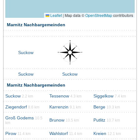
Leaflet
|
Map data ©
OpenStreetMap
contributors
Marnitz Nachbargemeinden
Suckow
Suckow
Suckow
Marnitz Nachbargemeinden
Suckow
Tessenow
Siggelkow
2.2 km
4.3 km
7.4 km
Ziegendorf
Karrenzin
Berge
8.6 km
9.1 km
10.3 km
Groß Godems
10.5
Brunow
Putlitz
10.5 km
10.7 km
km
Pirow
Wahlstorf
Kreien
11.4 km
11.4 km
12.1 km