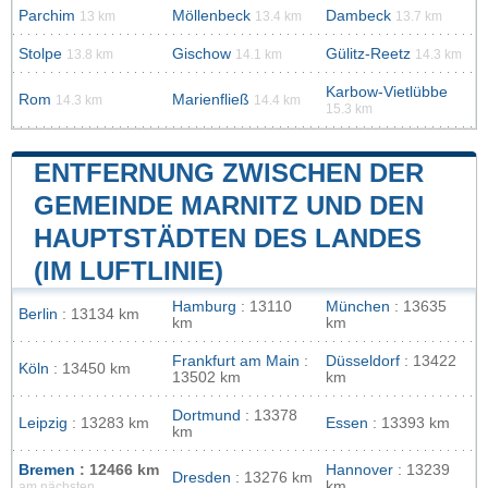
Parchim
Möllenbeck
Dambeck
13 km
13.4 km
13.7 km
Stolpe
Gischow
Gülitz-Reetz
13.8 km
14.1 km
14.3 km
Karbow-Vietlübbe
Rom
Marienfließ
14.3 km
14.4 km
15.3 km
ENTFERNUNG ZWISCHEN DER
GEMEINDE MARNITZ UND DEN
HAUPTSTÄDTEN DES LANDES
(IM LUFTLINIE)
Hamburg
: 13110
München
: 13635
Berlin
: 13134 km
km
km
Frankfurt am Main
:
Düsseldorf
: 13422
Köln
: 13450 km
13502 km
km
Dortmund
: 13378
Leipzig
: 13283 km
Essen
: 13393 km
km
Bremen
: 12466 km
Hannover
: 13239
Dresden
: 13276 km
km
am nächsten