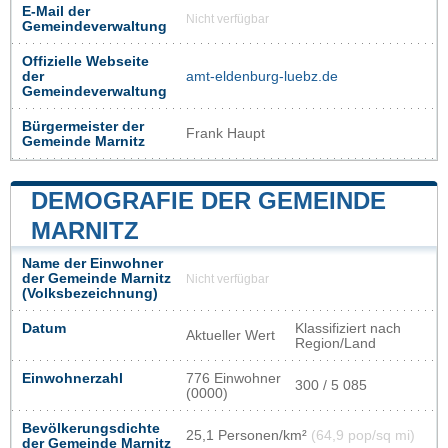
E-Mail der
Nicht verfügbar
Gemeindeverwaltung
Offizielle Webseite
der
amt-eldenburg-luebz.de
Gemeindeverwaltung
Bürgermeister der
Frank Haupt
Gemeinde Marnitz
DEMOGRAFIE DER GEMEINDE
MARNITZ
Name der Einwohner
der Gemeinde Marnitz
Nicht verfügbar
(Volksbezeichnung)
Datum
Klassifiziert nach
Aktueller Wert
Region/Land
Einwohnerzahl
776 Einwohner
300 / 5 085
(0000)
Bevölkerungsdichte
25,1 Personen/km²
(64,9 pop/sq mi)
der Gemeinde Marnitz