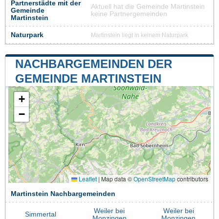
Partnerstädte mit der
Aktuell hat die Gemeinde Martinstein
Gemeinde
keine Partnergemeinden
Martinstein
Naturpark
Martinstein liegt in keinem Naturpark
NACHBARGEMEINDEN DER
GEMEINDE MARTINSTEIN
+
−
Leaflet
|
Map data ©
OpenStreetMap
contributors
Martinstein Nachbargemeinden
Weiler bei
Weiler bei
Simmertal
Monzingen
Monzingen