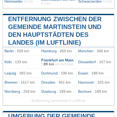
Heimweiler
Schwarzerden
6.4 km
6.8 km
6.5 km
ENTFERNUNG ZWISCHEN DER
GEMEINDE MARTINSTEIN UND
DEN HAUPTSTÄDTEN DES
LANDES (IM LUFTLINIE)
Berlin
: 509 km
Hamburg
: 450 km
München
: 348 km
Frankfurt am Main
Köln
: 133 km
Düsseldorf
: 167 km
: 89 km
am nächsten
Leipzig
: 382 km
Dortmund
: 190 km
Essen
: 188 km
Bremen
: 1617 km
Dresden
: 461 km
Hannover
: 325 km
Nürnberg
: 258 km
Duisburg
: 189 km
Bochum
: 188 km
Entfernung berechnet in Luftlinie
UMGEBUNG DER GEMEINDE