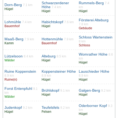
Schwarzerdener
Rummels-Berg
7.4
Dorn-Berg
7.1 km
Höhe
7.4 km
km
Hügel
Hügel
Hügel
Försterei Alteburg
Lohmühle
Habichtskopf
7.4 km
7.6 km
7.8 km
Bauernhof
Hügel
Gebäude
Schloss Wartenstein
Maaß-Berg
Hottenmühle
7.9 km
7.9 km
8 km
Kamm
Bauernhof
Schloss
Womrather Höhe
8.6
Lützelsoon
Alteburg
8.4 km
8.5 km
km
Wälder
Hügel
Hügel
Ruine Koppenstein
Koppensteiner Höhe
Lauschieder Höhe
8.9 km
8.9 km
8.9 km
Ruine(n)
Hügel
Hügel
Forst Entenpfuhl
9.1
Brühlskopf
Galgen-Berg
9.1 km
9.2 km
km
Hügel
Hügel
Wälder
Oderborner Kopf
9.3
Judenkopf
Teufelsfels
9.2 km
9.2 km
km
Hügel
Felsen
Hügel