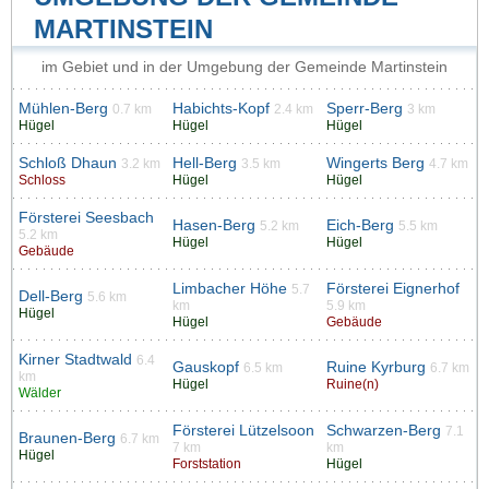
MARTINSTEIN
im Gebiet und in der Umgebung der Gemeinde Martinstein
Mühlen-Berg
Habichts-Kopf
Sperr-Berg
0.7 km
2.4 km
3 km
Hügel
Hügel
Hügel
Schloß Dhaun
Hell-Berg
Wingerts Berg
3.2 km
3.5 km
4.7 km
Schloss
Hügel
Hügel
Försterei Seesbach
Hasen-Berg
Eich-Berg
5.2 km
5.5 km
5.2 km
Hügel
Hügel
Gebäude
Limbacher Höhe
Försterei Eignerhof
5.7
Dell-Berg
5.6 km
km
5.9 km
Hügel
Hügel
Gebäude
Kirner Stadtwald
6.4
Gauskopf
Ruine Kyrburg
6.5 km
6.7 km
km
Hügel
Ruine(n)
Wälder
Försterei Lützelsoon
Schwarzen-Berg
7.1
Braunen-Berg
6.7 km
7 km
km
Hügel
Forststation
Hügel