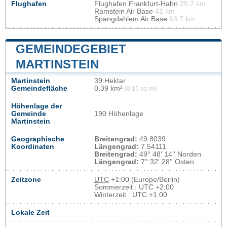
Flughafen
Flughafen Frankfurt-Hahn
25.7 km
Ramstein Air Base
41 km
Spangdahlem Air Base
63.7 km
GEMEINDEGEBIET
MARTINSTEIN
Martinstein
39 Hektar
Gemeindefläche
0,39 km²
(0,15 sq mi)
Höhenlage der
Gemeinde
190 Höhenlage
Martinstein
Geographische
Breitengrad:
49.8039
Koordinaten
Längengrad:
7.54111
Breitengrad:
49° 48' 14'' Norden
Längengrad:
7° 32' 28'' Osten
Zeitzone
UTC
+1:00 (Europe/Berlin)
Sommerzeit : UTC +2:00
Winterzeit : UTC +1:00
Lokale Zeit