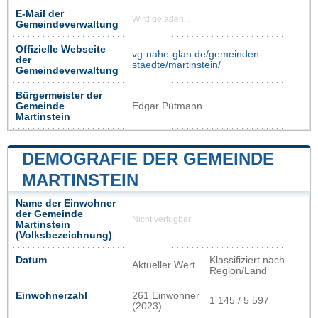
E-Mail der
Wird geladen...
Gemeindeverwaltung
Offizielle Webseite
vg-nahe-glan.de/gemeinden-
der
staedte/martinstein/
Gemeindeverwaltung
Bürgermeister der
Gemeinde
Edgar Pütmann
Martinstein
DEMOGRAFIE DER GEMEINDE
MARTINSTEIN
Name der Einwohner
der Gemeinde
Nicht verfügbar
Martinstein
(Volksbezeichnung)
Datum
Klassifiziert nach
Aktueller Wert
Region/Land
Einwohnerzahl
261 Einwohner
1 145 / 5 597
(2023)