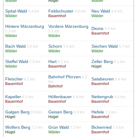
Wälder
Hügel
Wälder
Spital-Wald
Feldschuster
Neu Wald
4.4 km
4.9 km
4.9 km
Wälder
Bauernhof
Wälder
Hintere Märzenburg
Vordere Märzenburg
Dionis
5.5 km
5.3 km
5.3 km
Bauernhof
Wälder
Wälder
Bach Wald
Schorn
Siechen Wald
5.6 km
5.6 km
5.7 km
Wälder
Wälder
Wälder
Staffel Wald
Hart
Zeller Berg
5.9 km
6.1 km
6.1 km
Wälder
Bauernhof
Hügel
Bahnhof Pforzen
6.2
Fleischer
Salabeuren
6.2 km
6.4 km
km
Bauernhof
Bauernhof
Bahnhof
Kapeller
Höllenbauer
Nettengrub
6.5 km
6.8 km
6.8 km
Bauernhof
Bauernhof
Bauernhof
Galgen Berg
Geisen Berg
Hefele
6.9 km
6.9 km
7.1 km
Hügel
Hügel
Bauernhof
Wolfers Berg
Grün Wald
Bickenried
7.2 km
7.2 km
7.3 km
Hügel
Wälder
Bauernhof