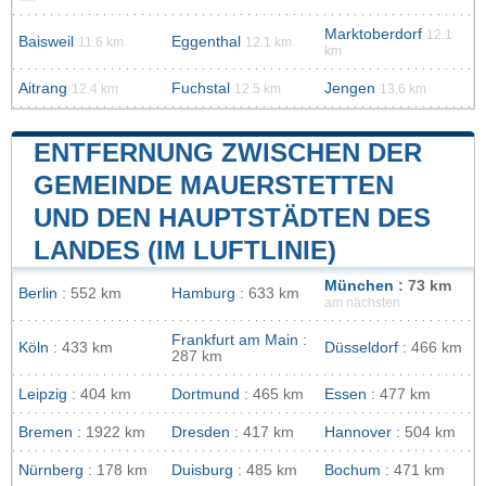
Marktoberdorf
12.1
Baisweil
Eggenthal
11.6 km
12.1 km
km
Aitrang
Fuchstal
Jengen
12.4 km
12.5 km
13.6 km
ENTFERNUNG ZWISCHEN DER
GEMEINDE MAUERSTETTEN
UND DEN HAUPTSTÄDTEN DES
LANDES (IM LUFTLINIE)
München
: 73 km
Berlin
: 552 km
Hamburg
: 633 km
am nächsten
Frankfurt am Main
:
Köln
: 433 km
Düsseldorf
: 466 km
287 km
Leipzig
: 404 km
Dortmund
: 465 km
Essen
: 477 km
Bremen
: 1922 km
Dresden
: 417 km
Hannover
: 504 km
Nürnberg
: 178 km
Duisburg
: 485 km
Bochum
: 471 km