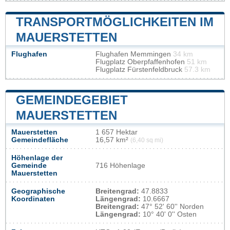
TRANSPORTMÖGLICHKEITEN IM
MAUERSTETTEN
Flughafen
Flughafen Memmingen
34 km
Flugplatz Oberpfaffenhofen
51 km
Flugplatz Fürstenfeldbruck
57.3 km
GEMEINDEGEBIET
MAUERSTETTEN
Mauerstetten
1 657 Hektar
Gemeindefläche
16,57 km²
(6,40 sq mi)
Höhenlage der
Gemeinde
716 Höhenlage
Mauerstetten
Geographische
Breitengrad:
47.8833
Koordinaten
Längengrad:
10.6667
Breitengrad:
47° 52' 60'' Norden
Längengrad:
10° 40' 0'' Osten