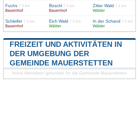
Fuchs
Büschl
Zitter Wald
7.3 km
7.3 km
7.4 km
Bauernhof
Bauernhof
Wälder
Schleifer
Eich Wald
In der Schand
7.4 km
7.5 km
7.5 km
Bauernhof
Wälder
Wälder
FREIZEIT UND AKTIVITÄTEN IN
DER UMGEBUNG DER
GEMEINDE MAUERSTETTEN
Keine Aktivitäten gefunden für die Gemeinde Mauerstetten