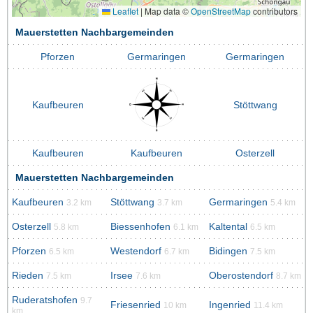
Leaflet
|
Map data ©
OpenStreetMap
contributors
Mauerstetten Nachbargemeinden
Pforzen
Germaringen
Germaringen
Kaufbeuren
Stöttwang
Kaufbeuren
Kaufbeuren
Osterzell
Mauerstetten Nachbargemeinden
Kaufbeuren
Stöttwang
Germaringen
3.2 km
3.7 km
5.4 km
Osterzell
Biessenhofen
Kaltental
5.8 km
6.1 km
6.5 km
Pforzen
Westendorf
Bidingen
6.5 km
6.7 km
7.5 km
Rieden
Irsee
Oberostendorf
7.5 km
7.6 km
8.7 km
Ruderatshofen
9.7
Friesenried
Ingenried
10 km
11.4 km
km