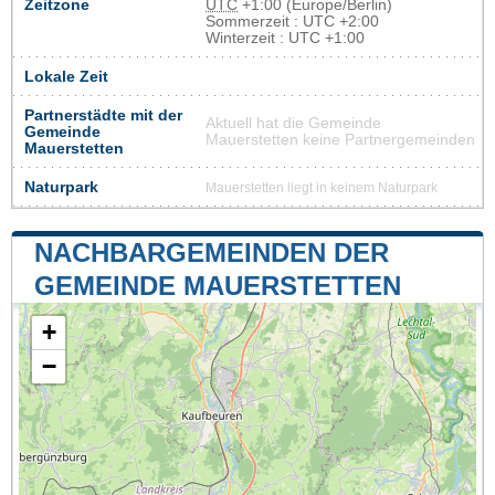
Zeitzone
UTC
+1:00 (Europe/Berlin)
Sommerzeit : UTC +2:00
Winterzeit : UTC +1:00
Lokale Zeit
Partnerstädte mit der
Aktuell hat die Gemeinde
Gemeinde
Mauerstetten keine Partnergemeinden
Mauerstetten
Naturpark
Mauerstetten liegt in keinem Naturpark
NACHBARGEMEINDEN DER
GEMEINDE MAUERSTETTEN
+
−