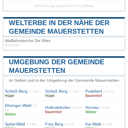
Entfernung berechnet in Luftlinie
WELTERBE IN DER NÄHE DER
GEMEINDE MAUERSTETTEN
Wallfahrtskirche Die Wies
Kulturell
UMGEBUNG DER GEMEINDE
MAUERSTETTEN
im Gebiet und in der Umgebung der Gemeinde Mauerstetten
Schloß-Berg
Schloß Berg
Pudelwirt
2.2 km
2.2 km
3.1 km
Hügel
Hügel
Bauernhof
Dösinger-Wald
3.2
Holbratshofen
Hornau
3.4 km
3.5 km
km
Bauernhof
Wälder
Wälder
Spital-Wald
Frey Berg
Kai Wald
3.9 km
4.3 km
4.4 km