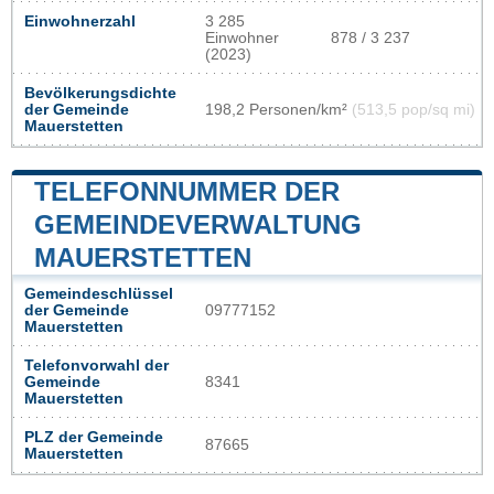
Einwohnerzahl
3 285
Einwohner
878 / 3 237
(2023)
Bevölkerungsdichte
der Gemeinde
198,2 Personen/km²
(513,5 pop/sq mi)
Mauerstetten
TELEFONNUMMER DER
GEMEINDEVERWALTUNG
MAUERSTETTEN
Gemeindeschlüssel
der Gemeinde
09777152
Mauerstetten
Telefonvorwahl der
Gemeinde
8341
Mauerstetten
PLZ der Gemeinde
87665
Mauerstetten