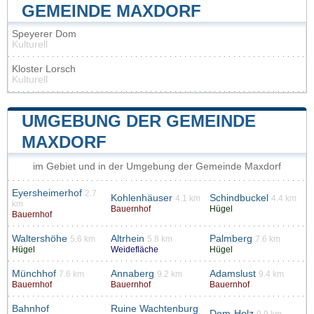
GEMEINDE MAXDORF
Speyerer Dom
Kulturell
Kloster Lorsch
Kulturell
UMGEBUNG DER GEMEINDE
MAXDORF
im Gebiet und in der Umgebung der Gemeinde Maxdorf
Eyersheimerhof
2.7
Kohlenhäuser
Schindbuckel
4.1 km
4.4 km
km
Bauernhof
Hügel
Bauernhof
Waltershöhe
Altrhein
Palmberg
5.6 km
5.8 km
7.6 km
Hügel
Weidefläche
Hügel
Münchhof
Annaberg
Adamslust
7.6 km
9.2 km
9.4 km
Bauernhof
Bauernhof
Bauernhof
Bahnhof
Ruine Wachtenburg
Dom-Holz