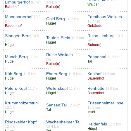
9.9 km
Limburgerhof
9.7 km
9.9 km
Wälder
Bahnhof
Ruine(n)
Mundharterhof
Forsthaus Weilach
10.2
Gold Berg
10.2 km
km
10.4 km
Hügel
Bauernhof
Gebäude
Stangen-Berg
Ruine Limburg
10.5
10.9
Teufels-Stein
10.6 km
km
km
Hügel
Hügel
Ruine(n)
Ruine Weilach
11.2
Münch-Berg
Poppental
11 km
11.2 km
km
Hügel
Tal
Ruine(n)
Küh Berg
Ebers-Berg
Kohlhof
11.5 km
11.5 km
11.6 km
Hügel
Hügel
Bauernhof
Peters-Kopf
Weilerskopf
Rehhütte
11.7 km
11.8 km
11.9 km
Hügel
Hügel
Bauernhof
Krummholzerstuhl
Friesenheimer Insel
Sensen Tal
12.2 km
12.1 km
12.2 km
Tal
Hügel
Insel
Rindskehler Kopf
Wachenheimer Tal
Heidenfels
12.5 km
12.4 km
12.4 km
Hügel