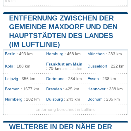
8.6 km
ENTFERNUNG ZWISCHEN DER
GEMEINDE MAXDORF UND DEN
HAUPTSTÄDTEN DES LANDES
(IM LUFTLINIE)
Berlin
: 493 km
Hamburg
: 468 km
München
: 283 km
Frankfurt am Main
Köln
: 188 km
Düsseldorf
: 222 km
: 75 km
am nächsten
Leipzig
: 356 km
Dortmund
: 234 km
Essen
: 238 km
Bremen
: 1677 km
Dresden
: 425 km
Hannover
: 338 km
Nürnberg
: 202 km
Duisburg
: 243 km
Bochum
: 235 km
Entfernung berechnet in Luftlinie
WELTERBE IN DER NÄHE DER