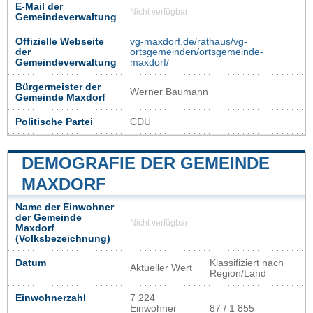
E-Mail der
Nicht verfügbar
Gemeindeverwaltung
Offizielle Webseite
vg-maxdorf.de/rathaus/vg-
der
ortsgemeinden/ortsgemeinde-
Gemeindeverwaltung
maxdorf/
Bürgermeister der
Werner Baumann
Gemeinde Maxdorf
Politische Partei
CDU
DEMOGRAFIE DER GEMEINDE
MAXDORF
Name der Einwohner
der Gemeinde
Nicht verfügbar
Maxdorf
(Volksbezeichnung)
Datum
Klassifiziert nach
Aktueller Wert
Region/Land
Einwohnerzahl
7 224
Einwohner
87 / 1 855