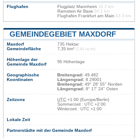
Flughafen
Flugplatz Mannheim
16.2 km
Ramstein Air Base
50.1 km
Flughafen Frankfurt am Main
63.3 km
GEMEINDEGEBIET MAXDORF
Maxdorf
735 Hektar
Gemeindefläche
7,35 km²
(2,84 sq mi)
Höhenlage der
95 Höhenlage
Gemeinde Maxdorf
Geographische
Breitengrad:
49.482
Koordinaten
Längengrad:
8.29001
Breitengrad:
49° 28' 55'' Norden
Längengrad:
8° 17' 24'' Osten
Zeitzone
UTC
+1:00 (Europe/Berlin)
Sommerzeit : UTC +2:00
Winterzeit : UTC +1:00
Lokale Zeit
Partnerstädte mit der Gemeinde Maxdorf