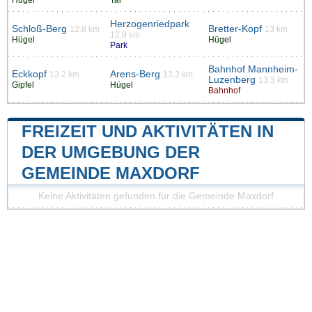
Hügel
Tal
Herzogenriedpark
Schloß-Berg
Bretter-Kopf
12.8 km
13 km
12.9 km
Hügel
Hügel
Park
Bahnhof Mannheim-
Eckkopf
Arens-Berg
13.2 km
13.3 km
Luzenberg
13.3 km
Gipfel
Hügel
Bahnhof
FREIZEIT UND AKTIVITÄTEN IN
DER UMGEBUNG DER
GEMEINDE MAXDORF
Keine Aktivitäten gefunden für die Gemeinde Maxdorf