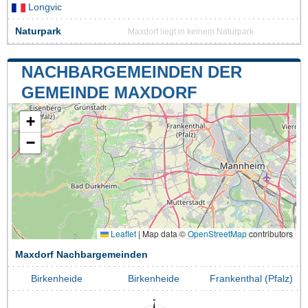
Longvic
Naturpark
Maxdorf liegt in keinem Naturpark
NACHBARGEMEINDEN DER
GEMEINDE MAXDORF
+
−
Leaflet
|
Map data ©
OpenStreetMap
contributors
Maxdorf Nachbargemeinden
Birkenheide
Birkenheide
Frankenthal (Pfalz)