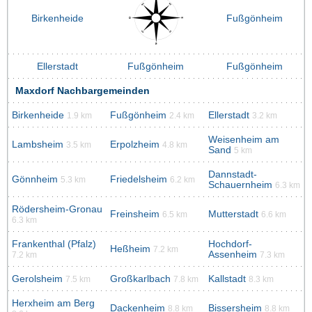
Birkenheide
Fußgönheim
Ellerstadt
Fußgönheim
Fußgönheim
Maxdorf Nachbargemeinden
Birkenheide
Fußgönheim
Ellerstadt
1.9 km
2.4 km
3.2 km
Weisenheim am
Lambsheim
Erpolzheim
3.5 km
4.8 km
Sand
5 km
Dannstadt-
Gönnheim
Friedelsheim
5.3 km
6.2 km
Schauernheim
6.3 km
Rödersheim-Gronau
Freinsheim
Mutterstadt
6.5 km
6.6 km
6.3 km
Frankenthal (Pfalz)
Hochdorf-
Heßheim
7.2 km
Assenheim
7.2 km
7.3 km
Gerolsheim
Großkarlbach
Kallstadt
7.5 km
7.8 km
8.3 km
Herxheim am Berg
Dackenheim
Bissersheim
8.8 km
8.8 km