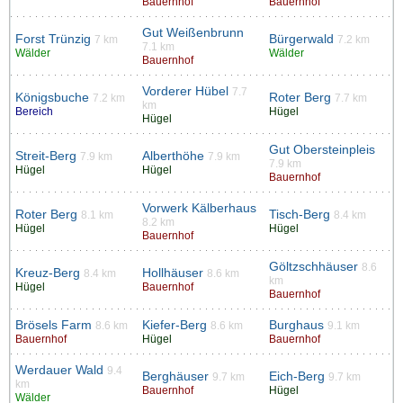
Bauernhof
Bauernhof
Gut Weißenbrunn
Forst Trünzig
Bürgerwald
7 km
7.2 km
7.1 km
Wälder
Wälder
Bauernhof
Vorderer Hübel
7.7
Königsbuche
Roter Berg
7.2 km
7.7 km
km
Bereich
Hügel
Hügel
Gut Obersteinpleis
Streit-Berg
Alberthöhe
7.9 km
7.9 km
7.9 km
Hügel
Hügel
Bauernhof
Vorwerk Kälberhaus
Roter Berg
Tisch-Berg
8.1 km
8.4 km
8.2 km
Hügel
Hügel
Bauernhof
Göltzschhäuser
8.6
Kreuz-Berg
Hollhäuser
8.4 km
8.6 km
km
Hügel
Bauernhof
Bauernhof
Brösels Farm
Kiefer-Berg
Burghaus
8.6 km
8.6 km
9.1 km
Bauernhof
Hügel
Bauernhof
Werdauer Wald
9.4
Berghäuser
Eich-Berg
9.7 km
9.7 km
km
Bauernhof
Hügel
Wälder