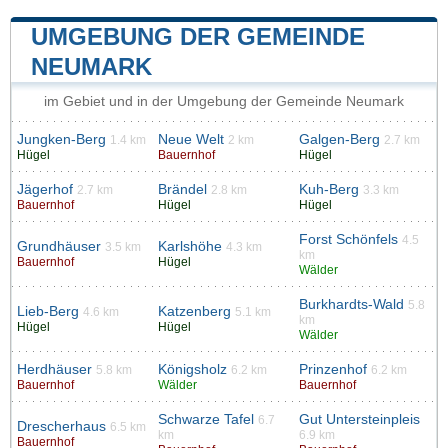
UMGEBUNG DER GEMEINDE
NEUMARK
im Gebiet und in der Umgebung der Gemeinde Neumark
Jungken-Berg
Neue Welt
Galgen-Berg
1.4 km
2 km
2.7 km
Hügel
Bauernhof
Hügel
Jägerhof
Brändel
Kuh-Berg
2.7 km
2.8 km
3.3 km
Bauernhof
Hügel
Hügel
Forst Schönfels
4.5
Grundhäuser
Karlshöhe
3.5 km
4.3 km
km
Bauernhof
Hügel
Wälder
Burkhardts-Wald
5.8
Lieb-Berg
Katzenberg
4.6 km
5.1 km
km
Hügel
Hügel
Wälder
Herdhäuser
Königsholz
Prinzenhof
5.8 km
6.2 km
6.2 km
Bauernhof
Wälder
Bauernhof
Schwarze Tafel
Gut Untersteinpleis
6.7
Drescherhaus
6.5 km
km
6.9 km
Bauernhof