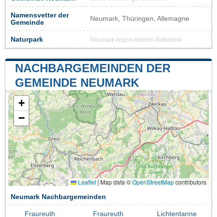
Namensvetter der
Neumark, Thüringen, Allemagne
Gemeinde
Naturpark
Neumark liegt in keinem Naturpark
NACHBARGEMEINDEN DER
GEMEINDE NEUMARK
+
−
Leaflet
|
Map data ©
OpenStreetMap
contributors
Neumark Nachbargemeinden
Fraureuth
Fraureuth
Lichtentanne