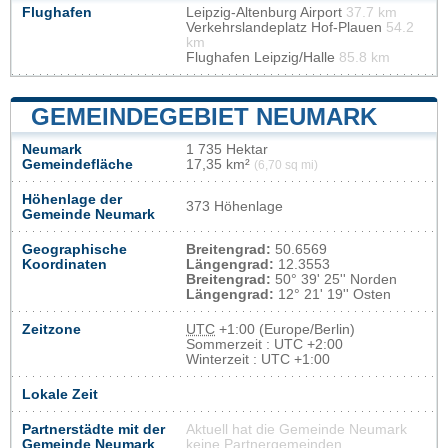
Flughafen
Leipzig-Altenburg Airport
37.7 km
Verkehrslandeplatz Hof-Plauen
54.2
km
Flughafen Leipzig/Halle
85.8 km
GEMEINDEGEBIET NEUMARK
Neumark
1 735 Hektar
Gemeindefläche
17,35 km²
(6,70 sq mi)
Höhenlage der
373 Höhenlage
Gemeinde Neumark
Geographische
Breitengrad:
50.6569
Koordinaten
Längengrad:
12.3553
Breitengrad:
50° 39' 25'' Norden
Längengrad:
12° 21' 19'' Osten
Zeitzone
UTC
+1:00 (Europe/Berlin)
Sommerzeit : UTC +2:00
Winterzeit : UTC +1:00
Lokale Zeit
Partnerstädte mit der
Aktuell hat die Gemeinde Neumark
Gemeinde Neumark
keine Partnergemeinden