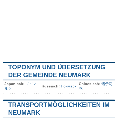
TOPONYM UND ÜBERSETZUNG
DER GEMEINDE NEUMARK
Japanisch:
ノイマ
Chinesisch:
诺伊马
Russisch:
Ноймарк
ルク
克
TRANSPORTMÖGLICHKEITEN IM
NEUMARK