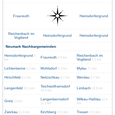
Fraureuth
Heinsdorfergrund
Reichenbach im
Heinsdorfergrund
Heinsdorfergrund
Vogtland
Neumark Nachbargemeinden
Heinsdorfergrund
Reichenbach im
4
Fraureuth
4.8 km
Vogtland
km
5.5 km
Lichtentanne
Mohlsdorf
Mylau
6.2 km
6.3 km
7.7 km
Hirschfeld
Netzschkau
Werdau
8.1 km
8.7 km
8.7 km
Teichwolframsdorf
Lengenfeld
Limbach
10.1 km
10.9 km
10.4 km
Langenbernsdorf
Wilkau-Haßlau
11.4
Greiz
11 km
11.1 km
km
Zwickau
Kirchberg
Treuen
11.9 km
12.6 km
13.3 km