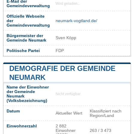
E-Mail der
Wird geladen...
Gemeindeverwaltung
Offizielle Webseite
der
neumark-vogtland.de/
Gemeindeverwaltung
Bürgermeister der
Sven Köpp
Gemeinde Neumark
Politische Partei
FDP
DEMOGRAFIE DER GEMEINDE
NEUMARK
Name der Einwohner
der Gemeinde
Nicht verfügbar
Neumark
(Volksbezeichnung)
Datum
Klassifiziert nach
Aktueller Wert
Region/Land
Einwohnerzahl
2 882
Einwohner
263 / 3 473