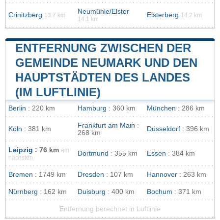
Neumühle/Elster
Crinitzberg
Elsterberg
13.7 km
14.2 km
14.1 km
ENTFERNUNG ZWISCHEN DER
GEMEINDE NEUMARK UND DEN
HAUPTSTÄDTEN DES LANDES
(IM LUFTLINIE)
Berlin
: 220 km
Hamburg
: 360 km
München
: 286 km
Frankfurt am Main
:
Köln
: 381 km
Düsseldorf
: 396 km
268 km
Leipzig
: 76 km
am
Dortmund
: 355 km
Essen
: 384 km
nächsten
Bremen
: 1749 km
Dresden
: 107 km
Hannover
: 263 km
Nürnberg
: 162 km
Duisburg
: 400 km
Bochum
: 371 km
Entfernung berechnet in Luftlinie