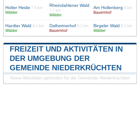
Rheindahlener Wald
Holter Heide
Am Hollenberg
7.5 km
8 km
7.7 km
Wälder
Bauernhof
Wälder
Hardter Wald
Dalheimerhof
Birgeler Wald
8.1 km
8.2 km
8.2 km
Wälder
Bauernhof
Wälder
FREIZEIT UND AKTIVITÄTEN IN
DER UMGEBUNG DER
GEMEINDE NIEDERKRÜCHTEN
Keine Aktivitäten gefunden für die Gemeinde Niederkrüchten