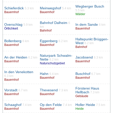
Wegberger Busch
Schieferdick
Meinwegshof
5.3 km
5.4 km
5.5 km
Bauernhof
Bauernhof
Wälder
Bahnhof Dalheim
6
Overschlag
In dem Sande
5.9 km
6 km
km
Örtlichkeit
Bauernhof
Bahnhof
Haltepunkt Brüggen-
Bollenberg
Eggenberg
6 km
6.2 km
West
6.2 km
Bauernhof
Bauernhof
Bahnhof
Naturpark Schwalm-
An der Heiden
Jacobsend
6.2 km
6.3 km
Nette
6.2 km
Bauernhof
Bauernhof
Naturschutzgebiet
In den Venekotten
Hahn
Buschhof
6.4 km
6.7 km
6.3 km
Bauernhof
Bauernhof
Bauernhof
Försterei Haus
Vorstadt
Thevesend
6.7 km
7.3 km
Hellbach
7.3 km
Bauernhof
Bauernhof
Gebäude
Schaaghof
Op den Felde
Holler Heide
7.4 km
7.4 km
7.5 km
Bauernhof
Bauernhof
Heide