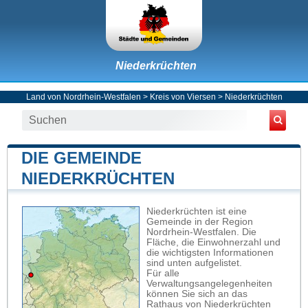
Niederkrüchten
Land von Nordrhein-Westfalen
>
Kreis von Viersen
>
Niederkrüchten
DIE GEMEINDE
NIEDERKRÜCHTEN
Niederkrüchten ist eine
Gemeinde in der Region
Nordrhein-Westfalen. Die
Fläche, die Einwohnerzahl und
die wichtigsten Informationen
sind unten aufgelistet.
Für alle
Verwaltungsangelegenheiten
können Sie sich an das
Rathaus von Niederkrüchten