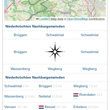
Leaflet
|
Map data ©
OpenStreetMap
contributors
Niederkrüchten Nachbargemeinden
Brüggen
Schwalmtal
Schwalmtal
Brüggen
Schwalmtal
Wassenberg
Wegberg
Wegberg
Niederkrüchten Nachbargemeinden
Schwalmtal
Brüggen
Wegberg
4 km
5.4 km
7.5 km
Roerdalen
14.5
Wassenberg
Nettetal
11.9 km
13.8 km
km
Viersen
Beesel
Erkelenz
14.7 km
14.7 km
14.8 km