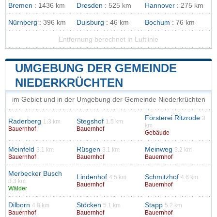
Bremen
: 1436 km
Dresden
: 525 km
Hannover
: 275 km
Nürnberg
: 396 km
Duisburg
: 46 km
Bochum
: 76 km
Entfernung berechnet in Luftlinie
UMGEBUNG DER GEMEINDE
NIEDERKRÜCHTEN
im Gebiet und in der Umgebung der Gemeinde Niederkrüchten
Försterei Ritzrode
3
Raderberg
Stegshof
1.3 km
1.5 km
km
Bauernhof
Bauernhof
Gebäude
Meinfeld
Rüsgen
Meinweg
3.1 km
3.1 km
3.2 km
Bauernhof
Bauernhof
Bauernhof
Merbecker Busch
Lindenhof
Schmitzhof
4.5 km
4.6 km
3.3 km
Bauernhof
Bauernhof
Wälder
Dilborn
Stöcken
Stapp
4.8 km
5.1 km
5.2 km
Bauernhof
Bauernhof
Bauernhof