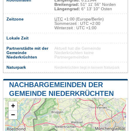
Koordinaten
Längengrad:
6.21944
Breitengrad:
51° 11' 56'' Norden
Längengrad:
6° 13' 10'' Osten
Zeitzone
UTC
+1:00 (Europe/Berlin)
Sommerzeit : UTC +2:00
Winterzeit : UTC +1:00
Lokale Zeit
Partnerstädte mit der
Aktuell hat die Gemeinde
Gemeinde
Niederkrüchten keine
Niederkrüchten
Partnergemeinden
Naturpark
Niederkrüchten liegt in keinem Naturpark
NACHBARGEMEINDEN DER
GEMEINDE NIEDERKRÜCHTEN
+
−