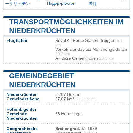
Нидеркрюхтен
ークリュテン
希滕
TRANSPORTMÖGLICHKEITEN IM
NIEDERKRÜCHTEN
Flughafen
Royal Air Force Station Brüggen
6.1
km
Verkehrslandeplatz Mönchengladbach
20.2 km
Air Base Geilenkirchen
29.3 km
GEMEINDEGEBIET
NIEDERKRÜCHTEN
Niederkrüchten
6 707 Hektar
Gemeindefläche
67,07 km²
(25,90 sq mi)
Höhenlage der
Gemeinde
68 Höhenlage
Niederkrüchten
Geographische
Breitengrad:
51.1989