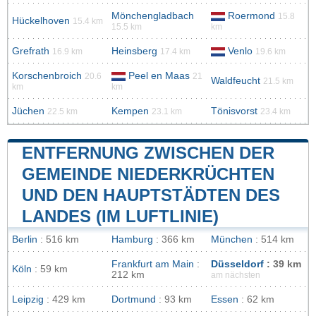
Mönchengladbach
Roermond
15.8
Hückelhoven
15.4 km
15.5 km
km
Grefrath
Heinsberg
Venlo
16.9 km
17.4 km
19.6 km
Korschenbroich
Peel en Maas
20.6
21
Waldfeucht
21.5 km
km
km
Jüchen
Kempen
Tönisvorst
22.5 km
23.1 km
23.4 km
ENTFERNUNG ZWISCHEN DER
GEMEINDE NIEDERKRÜCHTEN
UND DEN HAUPTSTÄDTEN DES
LANDES (IM LUFTLINIE)
Berlin
: 516 km
Hamburg
: 366 km
München
: 514 km
Frankfurt am Main
:
Düsseldorf
: 39 km
Köln
: 59 km
212 km
am nächsten
Leipzig
: 429 km
Dortmund
: 93 km
Essen
: 62 km