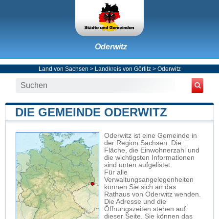
Oderwitz
Land von Sachsen
>
Landkreis von Görlitz
>
Oderwitz
DIE GEMEINDE ODERWITZ
Oderwitz ist eine Gemeinde in
der Region Sachsen. Die
Fläche, die Einwohnerzahl und
die wichtigsten Informationen
sind unten aufgelistet.
Für alle
Verwaltungsangelegenheiten
können Sie sich an das
Rathaus von Oderwitz wenden.
Die Adresse und die
Öffnungszeiten stehen auf
dieser Seite. Sie können das