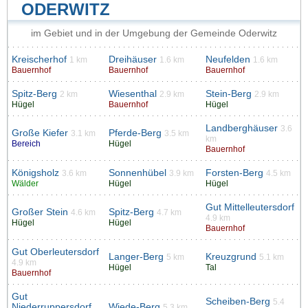
ODERWITZ
im Gebiet und in der Umgebung der Gemeinde Oderwitz
Kreischerhof
Dreihäuser
Neufelden
1 km
1.6 km
1.6 km
Bauernhof
Bauernhof
Bauernhof
Spitz-Berg
Wiesenthal
Stein-Berg
2 km
2.9 km
2.9 km
Hügel
Bauernhof
Hügel
Landberghäuser
3.6
Große Kiefer
Pferde-Berg
3.1 km
3.5 km
km
Bereich
Hügel
Bauernhof
Königsholz
Sonnenhübel
Forsten-Berg
3.6 km
3.9 km
4.5 km
Wälder
Hügel
Hügel
Gut Mittelleutersdorf
Großer Stein
Spitz-Berg
4.6 km
4.7 km
4.9 km
Hügel
Hügel
Bauernhof
Gut Oberleutersdorf
Langer-Berg
Kreuzgrund
5 km
5.1 km
4.9 km
Hügel
Tal
Bauernhof
Gut
Scheiben-Berg
5.4
Niederruppersdorf
Wiede-Berg
5.3 km