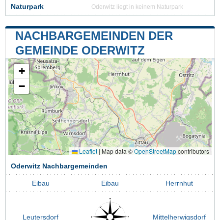
Naturpark
Oderwitz liegt in keinem Naturpark
NACHBARGEMEINDEN DER
GEMEINDE ODERWITZ
+
−
Leaflet
|
Map data ©
OpenStreetMap
contributors
Oderwitz Nachbargemeinden
Eibau
Eibau
Herrnhut
Leutersdorf
Mittelherwigsdorf