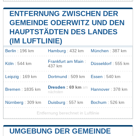
ENTFERNUNG ZWISCHEN DER
GEMEINDE ODERWITZ UND DEN
HAUPTSTÄDTEN DES LANDES
(IM LUFTLINIE)
Berlin
: 196 km
Hamburg
: 432 km
München
: 387 km
Frankfurt am Main
:
Köln
: 544 km
Düsseldorf
: 555 km
437 km
Leipzig
: 169 km
Dortmund
: 509 km
Essen
: 540 km
Dresden
: 69 km
am
Bremen
: 1835 km
Hannover
: 378 km
nächsten
Nürnberg
: 309 km
Duisburg
: 557 km
Bochum
: 526 km
Entfernung berechnet in Luftlinie
UMGEBUNG DER GEMEINDE