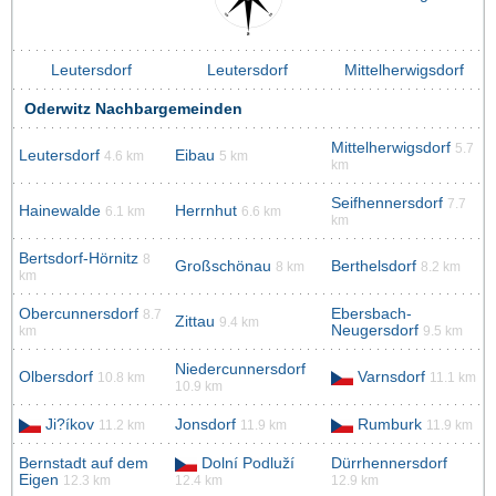
Leutersdorf
Leutersdorf
Mittelherwigsdorf
Oderwitz Nachbargemeinden
Mittelherwigsdorf
5.7
Leutersdorf
Eibau
4.6 km
5 km
km
Seifhennersdorf
7.7
Hainewalde
Herrnhut
6.1 km
6.6 km
km
Bertsdorf-Hörnitz
8
Großschönau
Berthelsdorf
8 km
8.2 km
km
Obercunnersdorf
Ebersbach-
8.7
Zittau
9.4 km
Neugersdorf
km
9.5 km
Niedercunnersdorf
Olbersdorf
Varnsdorf
10.8 km
11.1 km
10.9 km
Ji?íkov
Jonsdorf
Rumburk
11.2 km
11.9 km
11.9 km
Bernstadt auf dem
Dolní Podluží
Dürrhennersdorf
Eigen
12.3 km
12.4 km
12.9 km