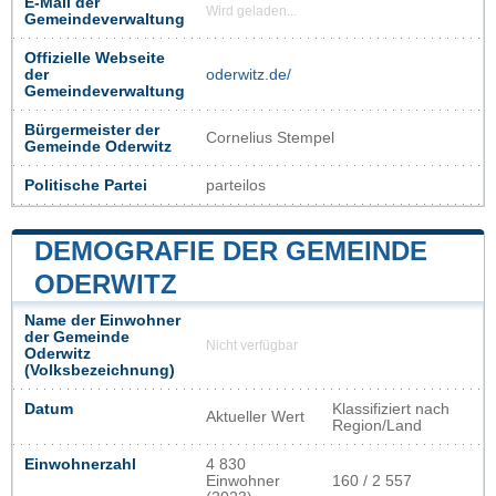
E-Mail der
Wird geladen...
Gemeindeverwaltung
Offizielle Webseite
der
oderwitz.de/
Gemeindeverwaltung
Bürgermeister der
Cornelius Stempel
Gemeinde Oderwitz
Politische Partei
parteilos
DEMOGRAFIE DER GEMEINDE
ODERWITZ
Name der Einwohner
der Gemeinde
Nicht verfügbar
Oderwitz
(Volksbezeichnung)
Datum
Klassifiziert nach
Aktueller Wert
Region/Land
Einwohnerzahl
4 830
Einwohner
160 / 2 557