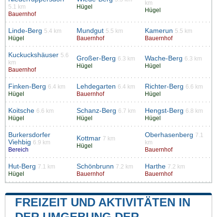
km
5.1 km
Hügel
Hügel
Bauernhof
Linde-Berg
Mundgut
Kamerun
5.4 km
5.5 km
5.5 km
Hügel
Bauernhof
Bauernhof
Kuckuckshäuser
5.6
Großer-Berg
Wache-Berg
6.3 km
6.3 km
km
Hügel
Hügel
Bauernhof
Finken-Berg
Lehdegarten
Richter-Berg
6.4 km
6.4 km
6.6 km
Hügel
Bauernhof
Hügel
Koitsche
Schanz-Berg
Hengst-Berg
6.6 km
6.7 km
6.8 km
Hügel
Hügel
Hügel
Burkersdorfer
Oberhasenberg
7.1
Kottmar
7 km
Viehbig
6.9 km
km
Hügel
Bereich
Bauernhof
Hut-Berg
Schönbrunn
Harthe
7.1 km
7.2 km
7.2 km
Hügel
Bauernhof
Bauernhof
FREIZEIT UND AKTIVITÄTEN IN
DER UMGEBUNG DER