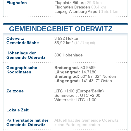
Flughafen
Flugplatz Bitburg
29.6 km
Flughafen Dresden
69.4 km
Leipzig-Altenburg Airport
155.1 km
GEMEINDEGEBIET ODERWITZ
Oderwitz
3 592 Hektar
Gemeindefläche
35,92 km²
(13,87 sq mi)
Höhenlage der
300 Höhenlage
Gemeinde Oderwitz
Geographische
Breitengrad:
50.9589
Koordinaten
Längengrad:
14.7186
Breitengrad:
50° 57' 32'' Norden
Längengrad:
14° 43' 7'' Osten
Zeitzone
UTC
+1:00 (Europe/Berlin)
Sommerzeit : UTC +2:00
Winterzeit : UTC +1:00
Lokale Zeit
Partnerstädte mit der
Aktuell hat die Gemeinde Oderwitz
Gemeinde Oderwitz
keine Partnergemeinden