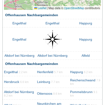
Leaflet
|
Map data ©
OpenStreetMap
contributors
Offenhausen Nachbargemeinden
Engelthal
Engelthal
Happurg
Engelthal
Happurg
Altdorf bei Nürnberg
Altdorf bei Nürnberg
Alfeld
Offenhausen Nachbargemeinden
Engelthal
Henfenfeld
Happurg
2.2 km
5.7 km
6.2 km
Reichenschwand
7.9
Hersbruck
Leinburg
6.6 km
7.7 km
km
Altdorf bei Nürnberg
Pommelsbrunn
9.1
Ottensoos
8.6 km
8.2 km
km
Neunkirchen am