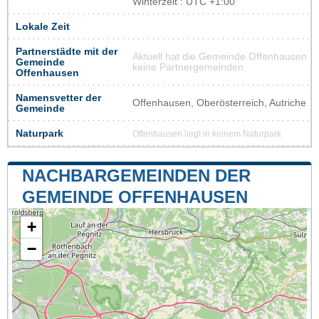
Winterzeit : UTC +1:00
Lokale Zeit
Partnerstädte mit der
Aktuell hat die Gemeinde Offenhausen
Gemeinde
keine Partnergemeinden
Offenhausen
Namensvetter der
Offenhausen, Oberösterreich, Autriche
Gemeinde
Naturpark
Offenhausen liegt in keinem Naturpark
NACHBARGEMEINDEN DER
GEMEINDE OFFENHAUSEN
+
−