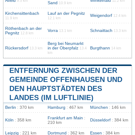
Alfeld
Winkelhaid
9.5 km
11.2 km
Sand
10.9 km
Kirchensittenbach
Lauf an der Pegnitz
Weigendorf
12.4 km
11.9 km
12.1 km
Röthenbach an der
Vorra
Schnaittach
13.1 km
13.3 km
Pegnitz
12.8 km
Berg bei Neumarkt
Rückersdorf
in der Oberpfalz
Burgthann
13.3 km
13.4
14 km
km
ENTFERNUNG ZWISCHEN DER
GEMEINDE OFFENHAUSEN UND
DEN HAUPTSTÄDTEN DES
LANDES (IM LUFTLINIE)
Berlin
: 370 km
Hamburg
: 467 km
München
: 146 km
Frankfurt am Main
:
Köln
: 358 km
Düsseldorf
: 384 km
210 km
Leipzig
: 221 km
Dortmund
: 362 km
Essen
: 384 km