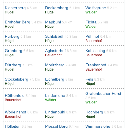
Klosterberg
Deckersberg
Wolfsgrube
4.5 km
5.1 km
5.2 km
Hügel
Hügel
Wälder
Ernhofer Berg
Mapbühl
Fichta
5.4 km
5.4 km
5.7 km
Hügel
Hügel
Wälder
Fürberg
Schloßbühl
Pühlhof
6.1 km
6.3 km
6.4 km
Hügel
Hügel
Bauernhof
Grünberg
Aglasterhof
Kohlschlag
6.6 km
6.8 km
6.9 km
Hügel
Bauernhof
Bauernhof
Dürrberg
Moritzberg
Frankenhof
7.1 km
7.4 km
7.4 km
Hügel
Hügel
Bauernhof
Stöckelsberg
Eichelberg
Fels
7.5 km
8 km
8.3 km
Hügel
Hügel
Hügel
Grafenbucher Forst
Röthenfeld
Lindenlohe
8.4 km
8.4 km
8.5 km
Bauernhof
Wälder
Wälder
Wörleinshof
Lindenbühl
Hochberg
8.6 km
8.9 km
8.9 km
Bauernhof
Hügel
Hügel
Hölleiten
Plessel Berg
Wimmerslohe
9.2 km
9.4 km
9.6 km