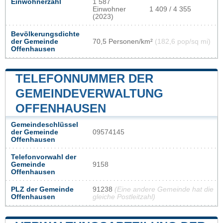
Einwohnerzahl
1 587
Einwohner
1 409 / 4 355
(2023)
Bevölkerungsdichte
der Gemeinde
70,5 Personen/km²
(182,6 pop/sq mi)
Offenhausen
TELEFONNUMMER DER
GEMEINDEVERWALTUNG
OFFENHAUSEN
Gemeindeschlüssel
der Gemeinde
09574145
Offenhausen
Telefonvorwahl der
Gemeinde
9158
Offenhausen
PLZ der Gemeinde
91238
(Eine andere Gemeinde hat die
Offenhausen
gleiche Postleitzahl)