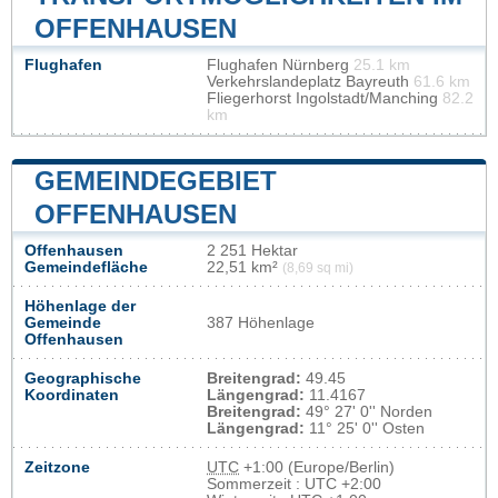
OFFENHAUSEN
Flughafen
Flughafen Nürnberg
25.1 km
Verkehrslandeplatz Bayreuth
61.6 km
Fliegerhorst Ingolstadt/Manching
82.2
km
GEMEINDEGEBIET
OFFENHAUSEN
Offenhausen
2 251 Hektar
Gemeindefläche
22,51 km²
(8,69 sq mi)
Höhenlage der
Gemeinde
387 Höhenlage
Offenhausen
Geographische
Breitengrad:
49.45
Koordinaten
Längengrad:
11.4167
Breitengrad:
49° 27' 0'' Norden
Längengrad:
11° 25' 0'' Osten
Zeitzone
UTC
+1:00 (Europe/Berlin)
Sommerzeit : UTC +2:00