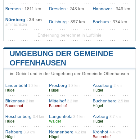
Bremen
: 1811 km
Dresden
: 243 km
Hannover
: 346 km
Nürnberg
: 24 km
Duisburg
: 397 km
Bochum
: 374 km
am nächsten
Entfernung berechnet in Luftlinie
UMGEBUNG DER GEMEINDE
OFFENHAUSEN
im Gebiet und in der Umgebung der Gemeinde Offenhausen
Lindenbühl
Prosberg
Asselberg
1.2 km
1.8 km
2 km
Hügel
Hügel
Hügel
Birkensee
Mittelhof
Buchenberg
2 km
2.2 km
2.5 km
Bauernhof
Bauernhof
Hügel
Reschenberg
Langenholz
Arzberg
3.4 km
3.4 km
3.7 km
Hügel
Wälder
Hügel
Rehberg
Nonnenberg
Krönhof
3.9 km
4.2 km
4.4 km
Hügel
Hügel
Bauernhof