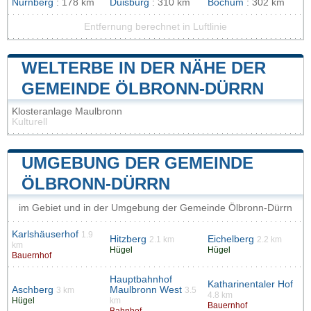
Nürnberg
: 178 km
Duisburg
: 310 km
Bochum
: 302 km
Entfernung berechnet in Luftlinie
WELTERBE IN DER NÄHE DER
GEMEINDE ÖLBRONN-DÜRRN
Klosteranlage Maulbronn
Kulturell
UMGEBUNG DER GEMEINDE
ÖLBRONN-DÜRRN
im Gebiet und in der Umgebung der Gemeinde Ölbronn-Dürrn
Karlshäuserhof
1.9
Hitzberg
Eichelberg
2.1 km
2.2 km
km
Hügel
Hügel
Bauernhof
Hauptbahnhof
Katharinentaler Hof
Aschberg
Maulbronn West
3 km
3.5
4.8 km
Hügel
km
Bauernhof
Bahnhof