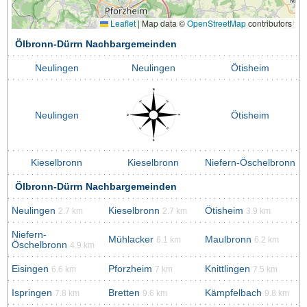
Leaflet
|
Map data ©
OpenStreetMap
contributors
Ölbronn-Dürrn Nachbargemeinden
Neulingen
Neulingen
Ötisheim
Neulingen
Ötisheim
Kieselbronn
Kieselbronn
Niefern-Öschelbronn
Ölbronn-Dürrn Nachbargemeinden
Neulingen
Kieselbronn
Ötisheim
2.7 km
2.7 km
3.9 km
Niefern-
Mühlacker
Maulbronn
6.1 km
6.2 km
Öschelbronn
4.9 km
Eisingen
Pforzheim
Knittlingen
6.6 km
7 km
7.5 km
Ispringen
Bretten
Kämpfelbach
7.8 km
9.6 km
9.8 km