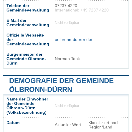
Telefon der
07237 4220
Gemeindeverwaltung
International: +49 7237 4220
E-Mail der
Nicht verfügbar
Gemeindeverwaltung
Offizielle Webseite
der
oelbronn-duerrn.de/
Gemeindeverwaltung
Bürgermeister der
Gemeinde Ölbronn-
Norman Tank
Dürrn
DEMOGRAFIE DER GEMEINDE
ÖLBRONN-DÜRRN
Name der Einwohner
der Gemeinde
Nicht verfügbar
Ölbronn-Dürrn
(Volksbezeichnung)
Datum
Klassifiziert nach
Aktueller Wert
Region/Land