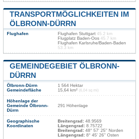
TRANSPORTMÖGLICHKEITEN IM
ÖLBRONN-DÜRRN
Flughafen
Flughafen Stuttgart
45.2 km
Flugplatz Baden-Oos
45.7 km
Flughafen Karlsruhe/Baden-Baden
53.3 km
GEMEINDEGEBIET ÖLBRONN-
DÜRRN
Ölbronn-Dürrn
1 564 Hektar
Gemeindefläche
15,64 km²
(6,04 sq mi)
Höhenlage der
Gemeinde Ölbronn-
291 Höhenlage
Dürrn
Geographische
Breitengrad:
48.9569
Koordinaten
Längengrad:
8.75722
Breitengrad:
48° 57' 25'' Norden
Längengrad:
8° 45' 26'' Osten