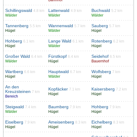
Schillingswald
Lattenwald
Buchwald
4.8 km
4.9 km
5.2 km
Wälder
Wälder
Wälder
Tannenberg
Wannenwald
Sauberg
5.5 km
5.7 km
5.7 km
Hügel
Wälder
Hügel
Hohberg
Lange Wald
Rotenberg
6.1 km
6.1 km
6.2 km
Hügel
Wälder
Hügel
Großer Wald
Fürstkopf
Seidehof
6.4 km
6.4 km
6.5 km
Wälder
Hügel
Bauernhof
Wartberg
Hauptwald
Wolfsberg
6.6 km
6.7 km
7 km
Hügel
Wälder
Hügel
An den
Kopfäcker
Kaisersberg
7.1 km
7.2 km
Kreuzsteinen
7 km
Hügel
Hügel
Bereich
Steigwald
Baumberg
Hohberg
7.4 km
7.9 km
7.9 km
Wälder
Hügel
Hügel
Eiselberg
Ameisenberg
Eichelberg
7.9 km
8.3 km
8.3 km
Hügel
Hügel
Hügel