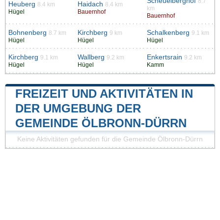
Scheuelberghof
8.7
Heuberg
Haidach
8.4 km
8.4 km
km
Hügel
Bauernhof
Bauernhof
Bohnenberg
Kirchberg
Schalkenberg
8.7 km
9 km
9.1 km
Hügel
Hügel
Hügel
Kirchberg
Wallberg
Enkertsrain
9.1 km
9.2 km
9.2 km
Hügel
Hügel
Kamm
FREIZEIT UND AKTIVITÄTEN IN
DER UMGEBUNG DER
GEMEINDE ÖLBRONN-DÜRRN
Keine Aktivitäten gefunden für die Gemeinde Ölbronn-Dürrn