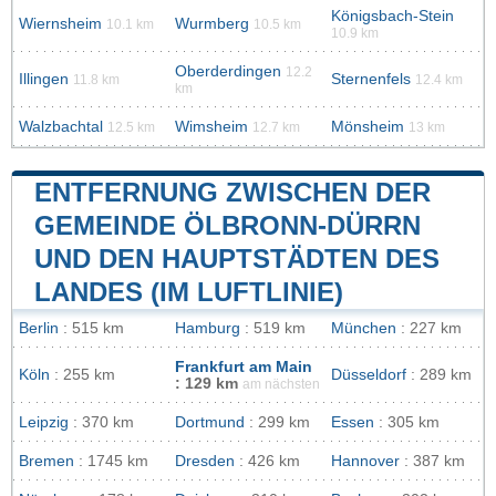
Königsbach-Stein
Wiernsheim
Wurmberg
10.1 km
10.5 km
10.9 km
Oberderdingen
12.2
Illingen
Sternenfels
11.8 km
12.4 km
km
Walzbachtal
Wimsheim
Mönsheim
12.5 km
12.7 km
13 km
ENTFERNUNG ZWISCHEN DER
GEMEINDE ÖLBRONN-DÜRRN
UND DEN HAUPTSTÄDTEN DES
LANDES (IM LUFTLINIE)
Berlin
: 515 km
Hamburg
: 519 km
München
: 227 km
Frankfurt am Main
Köln
: 255 km
Düsseldorf
: 289 km
: 129 km
am nächsten
Leipzig
: 370 km
Dortmund
: 299 km
Essen
: 305 km
Bremen
: 1745 km
Dresden
: 426 km
Hannover
: 387 km