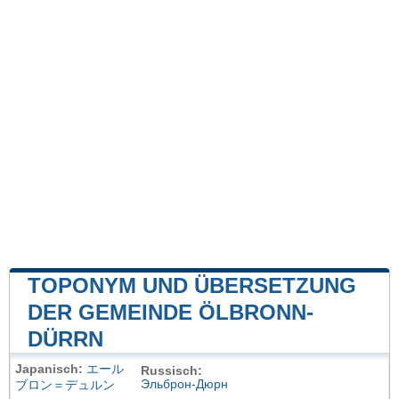
TOPONYM UND ÜBERSETZUNG
DER GEMEINDE ÖLBRONN-
DÜRRN
Japanisch:
エール
Russisch:
Эльброн-Дюрн
ブロン＝デュルン