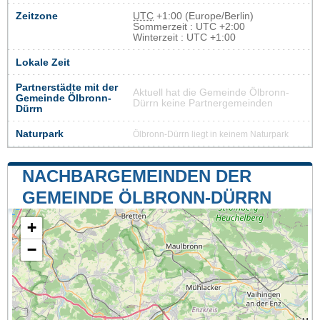
Zeitzone
UTC
+1:00 (Europe/Berlin)
Sommerzeit : UTC +2:00
Winterzeit : UTC +1:00
Lokale Zeit
Partnerstädte mit der
Aktuell hat die Gemeinde Ölbronn-
Gemeinde Ölbronn-
Dürrn keine Partnergemeinden
Dürrn
Naturpark
Ölbronn-Dürrn liegt in keinem Naturpark
NACHBARGEMEINDEN DER
GEMEINDE ÖLBRONN-DÜRRN
+
−