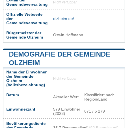
E-Mail der
Nicht verfügbar
Gemeindeverwaltung
Offizielle Webseite
der
olzheim.de/
Gemeindeverwaltung
Bürgermeister der
Oswin Hoffmann
Gemeinde Olzheim
DEMOGRAFIE DER GEMEINDE
OLZHEIM
Name der Einwohner
der Gemeinde
Nicht verfügbar
Olzheim
(Volksbezeichnung)
Datum
Klassifiziert nach
Aktueller Wert
Region/Land
Einwohnerzahl
579 Einwohner
871 / 5 279
(2023)
Bevölkerungsdichte
der Gemeinde
35,7 Personen/km²
(92,5 pop/sq mi)