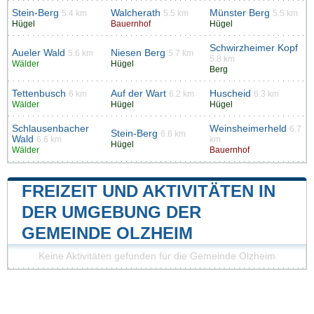
Stein-Berg
Walcherath
Münster Berg
5.4 km
5.5 km
5.5 km
Hügel
Bauernhof
Hügel
Schwirzheimer Kopf
Aueler Wald
Niesen Berg
5.6 km
5.7 km
5.8 km
Wälder
Hügel
Berg
Tettenbusch
Auf der Wart
Huscheid
6 km
6.2 km
6.3 km
Wälder
Hügel
Hügel
Schlausenbacher
Weinsheimerheld
6.7
Stein-Berg
6.6 km
Wald
6.6 km
km
Hügel
Wälder
Bauernhof
FREIZEIT UND AKTIVITÄTEN IN
DER UMGEBUNG DER
GEMEINDE OLZHEIM
Keine Aktivitäten gefunden für die Gemeinde Olzheim