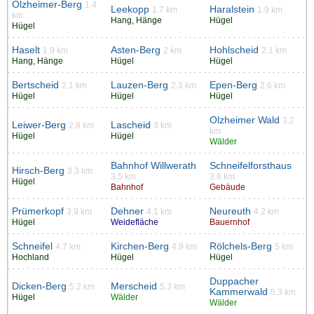
Olzheimer-Berg
1.4
Leekopp
Haralstein
1.7 km
1.9 km
km
Hang, Hänge
Hügel
Hügel
Haselt
Asten-Berg
Hohlscheid
1.9 km
2 km
2.1 km
Hang, Hänge
Hügel
Hügel
Bertscheid
Lauzen-Berg
Epen-Berg
2.1 km
2.3 km
2.6 km
Hügel
Hügel
Hügel
Olzheimer Wald
3.2
Leiwer-Berg
Lascheid
2.8 km
3 km
km
Hügel
Hügel
Wälder
Bahnhof Willwerath
Schneifelforsthaus
Hirsch-Berg
3.3 km
3.5 km
3.8 km
Hügel
Bahnhof
Gebäude
Prümerkopf
Dehner
Neureuth
3.9 km
4.1 km
4.2 km
Hügel
Weidefläche
Bauernhof
Schneifel
Kirchen-Berg
Rölchels-Berg
4.7 km
4.9 km
5 km
Hochland
Hügel
Hügel
Duppacher
Dicken-Berg
Merscheid
5.2 km
5.3 km
Kammerwald
5.3 km
Hügel
Wälder
Wälder