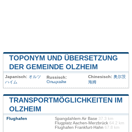
TOPONYM UND ÜBERSETZUNG
DER GEMEINDE OLZHEIM
Japanisch:
オルツ
Chinesisch:
奥尔茨
Russisch:
Ольцхайм
ハイム
海姆
TRANSPORTMÖGLICHKEITEN IM
OLZHEIM
Flughafen
Spangdahlem Air Base
37.3 km
Flugplatz Aachen-Merzbrück
64.2 km
Flughafen Frankfurt-Hahn
67.8 km