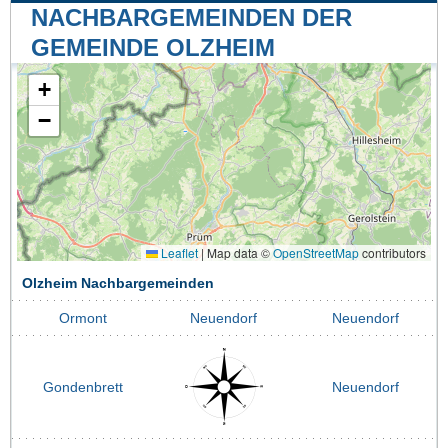
NACHBARGEMEINDEN DER
GEMEINDE OLZHEIM
+
−
Leaflet
|
Map data ©
OpenStreetMap
contributors
Olzheim Nachbargemeinden
Ormont
Neuendorf
Neuendorf
Gondenbrett
Neuendorf