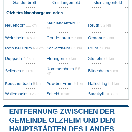
Gondenbrett
Kleinlangenfeld
Kleinlangenfeld
Olzheim Nachbargemeinden
Kleinlangenfeld
1.5
Neuendorf
Reuth
1.1 km
3.2 km
km
Weinsheim
Gondenbrett
Ormont
4.6 km
5.2 km
6.2 km
Roth bei Prüm
Schwirzheim
Prüm
6.4 km
6.5 km
7.6 km
Duppach
Fleringen
Steffeln
7.7 km
7.7 km
7.9 km
Rommersheim
8.8
Sellerich
Büdesheim
8.1 km
9 km
km
Kerschenbach
Auw bei Prüm
Hallschlag
9 km
9.1 km
9.1 km
Wallersheim
Scheid
Stadtkyll
9.2 km
10 km
10.3 km
ENTFERNUNG ZWISCHEN DER
GEMEINDE OLZHEIM UND DEN
HAUPTSTÄDTEN DES LANDES