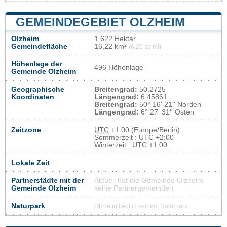
GEMEINDEGEBIET OLZHEIM
Olzheim
1 622 Hektar
Gemeindefläche
16,22 km²
(6,26 sq mi)
Höhenlage der
496 Höhenlage
Gemeinde Olzheim
Geographische
Breitengrad:
50.2725
Koordinaten
Längengrad:
6.45861
Breitengrad:
50° 16' 21'' Norden
Längengrad:
6° 27' 31'' Osten
Zeitzone
UTC
+1:00 (Europe/Berlin)
Sommerzeit : UTC +2:00
Winterzeit : UTC +1:00
Lokale Zeit
Partnerstädte mit der
Aktuell hat die Gemeinde Olzheim
Gemeinde Olzheim
keine Partnergemeinden
Naturpark
Olzheim liegt in keinem Naturpark