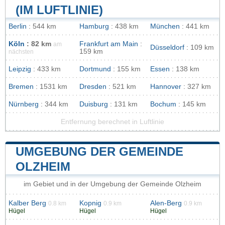
(IM LUFTLINIE)
Berlin
: 544 km
Hamburg
: 438 km
München
: 441 km
Köln
: 82 km
Frankfurt am Main
:
am
Düsseldorf
: 109 km
159 km
nächsten
Leipzig
: 433 km
Dortmund
: 155 km
Essen
: 138 km
Bremen
: 1531 km
Dresden
: 521 km
Hannover
: 327 km
Nürnberg
: 344 km
Duisburg
: 131 km
Bochum
: 145 km
Entfernung berechnet in Luftlinie
UMGEBUNG DER GEMEINDE
OLZHEIM
im Gebiet und in der Umgebung der Gemeinde Olzheim
Kalber Berg
Kopnig
Alen-Berg
0.8 km
0.9 km
0.9 km
Hügel
Hügel
Hügel