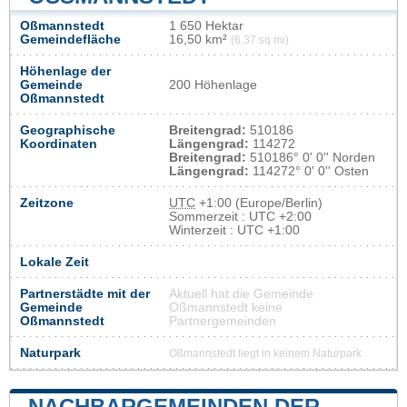
Oßmannstedt
1 650 Hektar
Gemeindefläche
16,50 km²
(6,37 sq mi)
Höhenlage der
Gemeinde
200 Höhenlage
Oßmannstedt
Geographische
Breitengrad:
510186
Koordinaten
Längengrad:
114272
Breitengrad:
510186° 0' 0'' Norden
Längengrad:
114272° 0' 0'' Osten
Zeitzone
UTC
+1:00 (Europe/Berlin)
Sommerzeit : UTC +2:00
Winterzeit : UTC +1:00
Lokale Zeit
Partnerstädte mit der
Aktuell hat die Gemeinde
Gemeinde
Oßmannstedt keine
Oßmannstedt
Partnergemeinden
Naturpark
Oßmannstedt liegt in keinem Naturpark
NACHBARGEMEINDEN DER