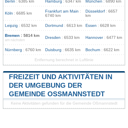
Berlin
: 6385 km
Hamburg
: 6347 km
München
: 6890 km
Frankfurt am Main
:
Düsseldorf
: 6657
Köln
: 6685 km
6740 km
km
Leipzig
: 6532 km
Dortmund
: 6613 km
Essen
: 6628 km
Bremen
: 5814 km
Dresden
: 6533 km
Hannover
: 6477 km
am nächsten
Nürnberg
: 6760 km
Duisburg
: 6635 km
Bochum
: 6622 km
Entfernung berechnet in Luftlinie
FREIZEIT UND AKTIVITÄTEN IN
DER UMGEBUNG DER
GEMEINDE OSSMANNSTEDT
Keine Aktivitäten gefunden für die Gemeinde Oßmannstedt