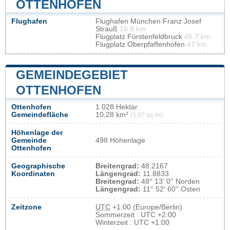
OTTENHOFEN
Flughafen
Flughafen München Franz Josef
Strauß
16.9 km
Flugplatz Fürstenfeldbruck
45.7 km
Flugplatz Oberpfaffenhofen
47 km
GEMEINDEGEBIET
OTTENHOFEN
Ottenhofen
1 028 Hektar
Gemeindefläche
10,28 km²
(3,97 sq mi)
Höhenlage der
Gemeinde
498 Höhenlage
Ottenhofen
Geographische
Breitengrad:
48.2167
Koordinaten
Längengrad:
11.8833
Breitengrad:
48° 13' 0'' Norden
Längengrad:
11° 52' 60'' Osten
Zeitzone
UTC
+1:00 (Europe/Berlin)
Sommerzeit : UTC +2:00
Winterzeit : UTC +1:00