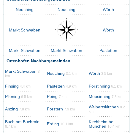
Neuching
Neuching
Wörth
Markt Schwaben
Wörth
Markt Schwaben
Markt Schwaben
Pastetten
Ottenhofen Nachbargemeinden
Markt Schwaben
3
Neuching
Wörth
3.1 km
3.5 km
km
Finsing
Pastetten
Forstinning
4.4 km
4.9 km
6.1 km
Pliening
Poing
Moosinning
6.5 km
7 km
7.8 km
Walpertskirchen
8.2
Anzing
Forstern
7.8 km
7.9 km
km
Buch am Buchrain
Kirchheim bei
Erding
10.1 km
München
8.7 km
10.4 km