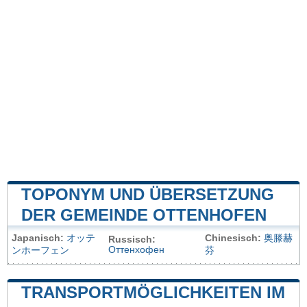
TOPONYM UND ÜBERSETZUNG
DER GEMEINDE OTTENHOFEN
Japanisch:
オッテ
Chinesisch:
奥滕赫
Russisch:
Оттенхофен
ンホーフェン
芬
TRANSPORTMÖGLICHKEITEN IM