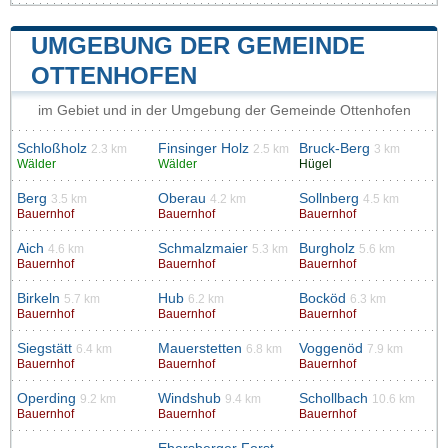
UMGEBUNG DER GEMEINDE
OTTENHOFEN
im Gebiet und in der Umgebung der Gemeinde Ottenhofen
Schloßholz
Finsinger Holz
Bruck-Berg
2.3 km
2.5 km
3 km
Wälder
Wälder
Hügel
Berg
Oberau
Sollnberg
3.5 km
4.2 km
4.5 km
Bauernhof
Bauernhof
Bauernhof
Aich
Schmalzmaier
Burgholz
4.6 km
5.3 km
5.6 km
Bauernhof
Bauernhof
Bauernhof
Birkeln
Hub
Bocköd
5.7 km
6.2 km
6.3 km
Bauernhof
Bauernhof
Bauernhof
Siegstätt
Mauerstetten
Voggenöd
6.4 km
6.8 km
7.9 km
Bauernhof
Bauernhof
Bauernhof
Operding
Windshub
Schollbach
9.2 km
9.4 km
10.6 km
Bauernhof
Bauernhof
Bauernhof