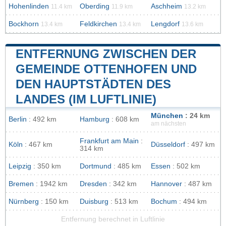
Hohenlinden
Oberding
Aschheim
11.4 km
11.9 km
13.2 km
Bockhorn
Feldkirchen
Lengdorf
13.4 km
13.4 km
13.6 km
ENTFERNUNG ZWISCHEN DER
GEMEINDE OTTENHOFEN UND
DEN HAUPTSTÄDTEN DES
LANDES (IM LUFTLINIE)
München
: 24 km
Berlin
: 492 km
Hamburg
: 608 km
am nächsten
Frankfurt am Main
:
Köln
: 467 km
Düsseldorf
: 497 km
314 km
Leipzig
: 350 km
Dortmund
: 485 km
Essen
: 502 km
Bremen
: 1942 km
Dresden
: 342 km
Hannover
: 487 km
Nürnberg
: 150 km
Duisburg
: 513 km
Bochum
: 494 km
Entfernung berechnet in Luftlinie