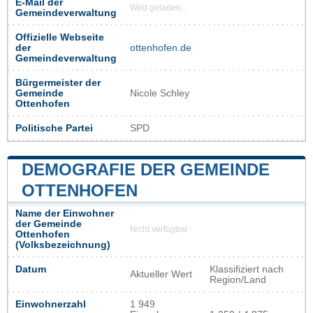
E-Mail der
Wird geladen...
Gemeindeverwaltung
Offizielle Webseite
der
ottenhofen.de
Gemeindeverwaltung
Bürgermeister der
Gemeinde
Nicole Schley
Ottenhofen
Politische Partei
SPD
DEMOGRAFIE DER GEMEINDE
OTTENHOFEN
Name der Einwohner
der Gemeinde
Nicht verfügbar
Ottenhofen
(Volksbezeichnung)
Datum
Klassifiziert nach
Aktueller Wert
Region/Land
Einwohnerzahl
1 949