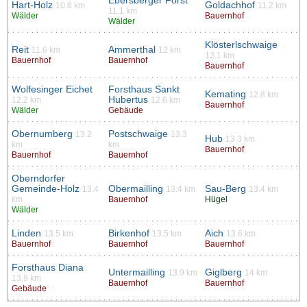
Ebersberger Forst
Hart-Holz
Goldachhof
10.6 km
11.2 km
11.1 km
Wälder
Bauernhof
Wälder
Klösterlschwaige
Reit
Ammerthal
11.6 km
12 km
12.1 km
Bauernhof
Bauernhof
Bauernhof
Wolfesinger Eichet
Forsthaus Sankt
Kemating
12.8 km
Hubertus
12.2 km
12.6 km
Bauernhof
Wälder
Gebäude
Obernumberg
Postschwaige
13.2
13.3
Hub
13.3 km
km
km
Bauernhof
Bauernhof
Bauernhof
Oberndorfer
Gemeinde-Holz
Obermailling
Sau-Berg
13.4
13.4 km
13.4 km
km
Bauernhof
Hügel
Wälder
Linden
Birkenhof
Aich
13.5 km
13.5 km
13.6 km
Bauernhof
Bauernhof
Bauernhof
Forsthaus Diana
Untermailling
Giglberg
13.9 km
14 km
13.9 km
Bauernhof
Bauernhof
Gebäude