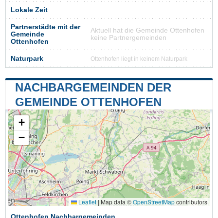
Lokale Zeit
Partnerstädte mit der
Aktuell hat die Gemeinde Ottenhofen
Gemeinde
keine Partnergemeinden
Ottenhofen
Naturpark
Ottenhofen liegt in keinem Naturpark
NACHBARGEMEINDEN DER
GEMEINDE OTTENHOFEN
+
−
Leaflet
|
Map data ©
OpenStreetMap
contributors
Ottenhofen Nachbargemeinden