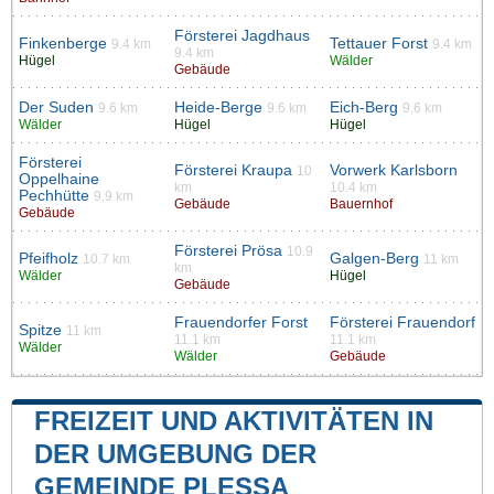
Försterei Jagdhaus
Finkenberge
Tettauer Forst
9.4 km
9.4 km
9.4 km
Hügel
Wälder
Gebäude
Der Suden
Heide-Berge
Eich-Berg
9.6 km
9.6 km
9.6 km
Wälder
Hügel
Hügel
Försterei
Försterei Kraupa
Vorwerk Karlsborn
10
Oppelhaine
km
10.4 km
Pechhütte
9.9 km
Gebäude
Bauernhof
Gebäude
Försterei Prösa
10.9
Pfeifholz
Galgen-Berg
10.7 km
11 km
km
Wälder
Hügel
Gebäude
Frauendorfer Forst
Försterei Frauendorf
Spitze
11 km
11.1 km
11.1 km
Wälder
Wälder
Gebäude
FREIZEIT UND AKTIVITÄTEN IN
DER UMGEBUNG DER
GEMEINDE PLESSA