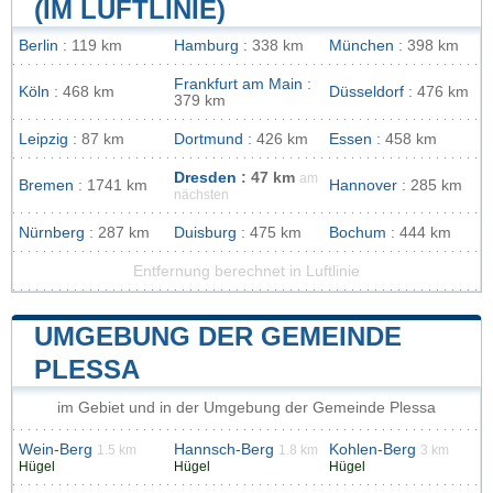
(IM LUFTLINIE)
Berlin
: 119 km
Hamburg
: 338 km
München
: 398 km
Frankfurt am Main
:
Köln
: 468 km
Düsseldorf
: 476 km
379 km
Leipzig
: 87 km
Dortmund
: 426 km
Essen
: 458 km
Dresden
: 47 km
am
Bremen
: 1741 km
Hannover
: 285 km
nächsten
Nürnberg
: 287 km
Duisburg
: 475 km
Bochum
: 444 km
Entfernung berechnet in Luftlinie
UMGEBUNG DER GEMEINDE
PLESSA
im Gebiet und in der Umgebung der Gemeinde Plessa
Wein-Berg
Hannsch-Berg
Kohlen-Berg
1.5 km
1.8 km
3 km
Hügel
Hügel
Hügel