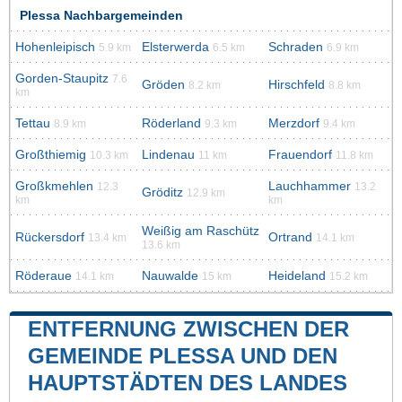
Plessa Nachbargemeinden
Hohenleipisch
Elsterwerda
Schraden
5.9 km
6.5 km
6.9 km
Gorden-Staupitz
7.6
Gröden
Hirschfeld
8.2 km
8.8 km
km
Tettau
Röderland
Merzdorf
8.9 km
9.3 km
9.4 km
Großthiemig
Lindenau
Frauendorf
10.3 km
11 km
11.8 km
Großkmehlen
Lauchhammer
12.3
13.2
Gröditz
12.9 km
km
km
Weißig am Raschütz
Rückersdorf
Ortrand
13.4 km
14.1 km
13.6 km
Röderaue
Nauwalde
Heideland
14.1 km
15 km
15.2 km
ENTFERNUNG ZWISCHEN DER
GEMEINDE PLESSA UND DEN
HAUPTSTÄDTEN DES LANDES