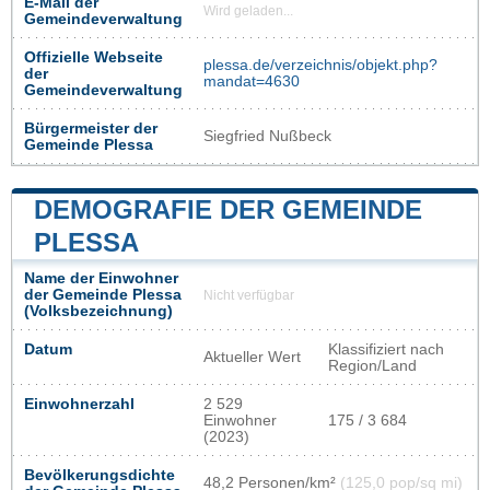
E-Mail der
Wird geladen...
Gemeindeverwaltung
Offizielle Webseite
plessa.de/verzeichnis/objekt.php?
der
mandat=4630
Gemeindeverwaltung
Bürgermeister der
Siegfried Nußbeck
Gemeinde Plessa
DEMOGRAFIE DER GEMEINDE
PLESSA
Name der Einwohner
der Gemeinde Plessa
Nicht verfügbar
(Volksbezeichnung)
Datum
Klassifiziert nach
Aktueller Wert
Region/Land
Einwohnerzahl
2 529
Einwohner
175 / 3 684
(2023)
Bevölkerungsdichte
48,2 Personen/km²
(125,0 pop/sq mi)