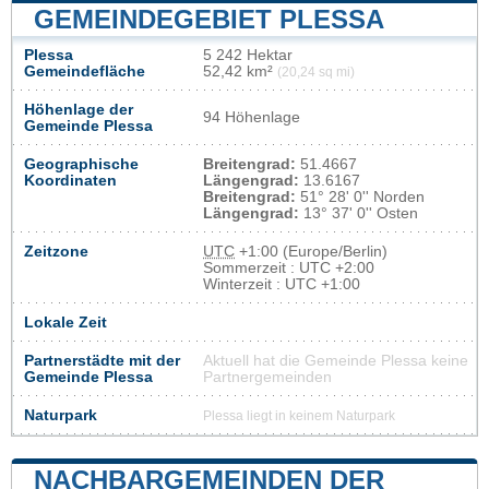
GEMEINDEGEBIET PLESSA
Plessa
5 242 Hektar
Gemeindefläche
52,42 km²
(20,24 sq mi)
Höhenlage der
94 Höhenlage
Gemeinde Plessa
Geographische
Breitengrad:
51.4667
Koordinaten
Längengrad:
13.6167
Breitengrad:
51° 28' 0'' Norden
Längengrad:
13° 37' 0'' Osten
Zeitzone
UTC
+1:00 (Europe/Berlin)
Sommerzeit : UTC +2:00
Winterzeit : UTC +1:00
Lokale Zeit
Partnerstädte mit der
Aktuell hat die Gemeinde Plessa keine
Gemeinde Plessa
Partnergemeinden
Naturpark
Plessa liegt in keinem Naturpark
NACHBARGEMEINDEN DER