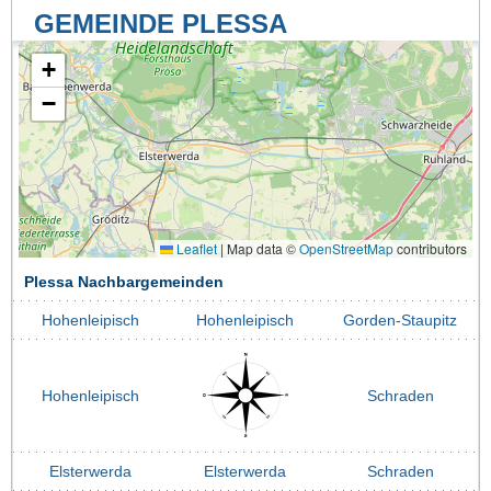
GEMEINDE PLESSA
+
−
Leaflet
|
Map data ©
OpenStreetMap
contributors
Plessa Nachbargemeinden
Hohenleipisch
Hohenleipisch
Gorden-Staupitz
Hohenleipisch
Schraden
Elsterwerda
Elsterwerda
Schraden