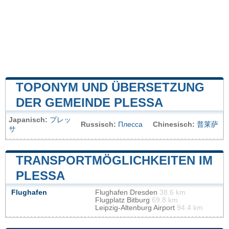
TOPONYM UND ÜBERSETZUNG
DER GEMEINDE PLESSA
Japanisch:
プレッ
Russisch:
Плесса
Chinesisch:
普莱萨
サ
TRANSPORTMÖGLICHKEITEN IM
PLESSA
Flughafen
Flughafen Dresden
38.6 km
Flugplatz Bitburg
69.8 km
Leipzig-Altenburg Airport
94.4 km