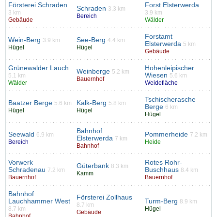
Försterei Schraden
Forst Elsterwerda
Schraden
3.3 km
3 km
3.9 km
Bereich
Gebäude
Wälder
Forstamt
Wein-Berg
See-Berg
3.9 km
4.4 km
Elsterwerda
5 km
Hügel
Hügel
Gebäude
Grünewalder Lauch
Hohenleipischer
Weinberge
5.2 km
Wiesen
5.1 km
5.6 km
Bauernhof
Wälder
Weidefläche
Tschischerasche
Baatzer Berge
Kalk-Berg
5.6 km
5.8 km
Berge
6 km
Hügel
Hügel
Hügel
Bahnhof
Seewald
Pommerheide
6.9 km
7.2 km
Elsterwerda
7 km
Bereich
Heide
Bahnhof
Vorwerk
Rotes Rohr-
Güterbank
8.3 km
Schradenau
Buschhaus
7.2 km
8.4 km
Kamm
Bauernhof
Bauernhof
Bahnhof
Försterei Zollhaus
Lauchhammer West
Turm-Berg
8.9 km
8.7 km
8.7 km
Hügel
Gebäude
Bahnhof