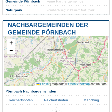
Gemeinde Pörnbach
keine Partnergemeinden
Naturpark
Pörnbach liegt in keinem Naturpark
NACHBARGEMEINDEN DER
GEMEINDE PÖRNBACH
+
−
Leaflet
|
Map data ©
OpenStreetMap
contributors
Pörnbach Nachbargemeinden
Reichertshofen
Reichertshofen
Manching