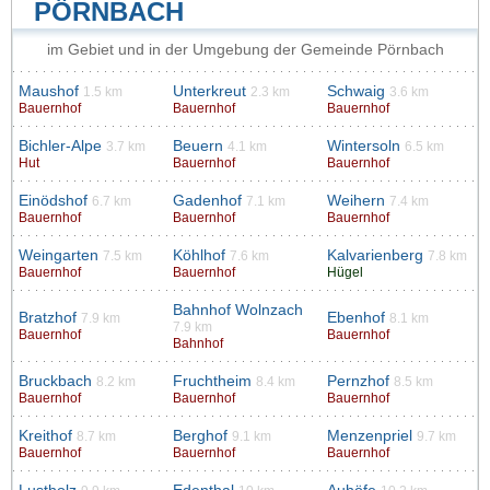
PÖRNBACH
im Gebiet und in der Umgebung der Gemeinde Pörnbach
Maushof
Unterkreut
Schwaig
1.5 km
2.3 km
3.6 km
Bauernhof
Bauernhof
Bauernhof
Bichler-Alpe
Beuern
Wintersoln
3.7 km
4.1 km
6.5 km
Hut
Bauernhof
Bauernhof
Einödshof
Gadenhof
Weihern
6.7 km
7.1 km
7.4 km
Bauernhof
Bauernhof
Bauernhof
Weingarten
Köhlhof
Kalvarienberg
7.5 km
7.6 km
7.8 km
Bauernhof
Bauernhof
Hügel
Bahnhof Wolnzach
Bratzhof
Ebenhof
7.9 km
8.1 km
7.9 km
Bauernhof
Bauernhof
Bahnhof
Bruckbach
Fruchtheim
Pernzhof
8.2 km
8.4 km
8.5 km
Bauernhof
Bauernhof
Bauernhof
Kreithof
Berghof
Menzenpriel
8.7 km
9.1 km
9.7 km
Bauernhof
Bauernhof
Bauernhof