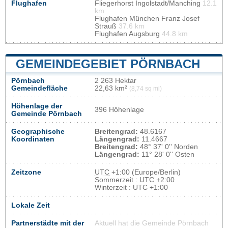
Flughafen
Fliegerhorst Ingolstadt/Manching
12.1
km
Flughafen München Franz Josef
Strauß
37.6 km
Flughafen Augsburg
44.8 km
GEMEINDEGEBIET PÖRNBACH
Pörnbach
2 263 Hektar
Gemeindefläche
22,63 km²
(8,74 sq mi)
Höhenlage der
396 Höhenlage
Gemeinde Pörnbach
Geographische
Breitengrad:
48.6167
Koordinaten
Längengrad:
11.4667
Breitengrad:
48° 37' 0'' Norden
Längengrad:
11° 28' 0'' Osten
Zeitzone
UTC
+1:00 (Europe/Berlin)
Sommerzeit : UTC +2:00
Winterzeit : UTC +1:00
Lokale Zeit
Partnerstädte mit der
Aktuell hat die Gemeinde Pörnbach