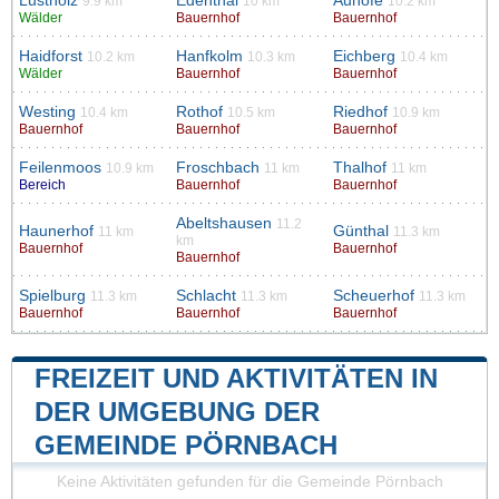
Lustholz
Edenthal
Auhöfe
9.9 km
10 km
10.2 km
Wälder
Bauernhof
Bauernhof
Haidforst
Hanfkolm
Eichberg
10.2 km
10.3 km
10.4 km
Wälder
Bauernhof
Bauernhof
Westing
Rothof
Riedhof
10.4 km
10.5 km
10.9 km
Bauernhof
Bauernhof
Bauernhof
Feilenmoos
Froschbach
Thalhof
10.9 km
11 km
11 km
Bereich
Bauernhof
Bauernhof
Abeltshausen
11.2
Haunerhof
Günthal
11 km
11.3 km
km
Bauernhof
Bauernhof
Bauernhof
Spielburg
Schlacht
Scheuerhof
11.3 km
11.3 km
11.3 km
Bauernhof
Bauernhof
Bauernhof
FREIZEIT UND AKTIVITÄTEN IN
DER UMGEBUNG DER
GEMEINDE PÖRNBACH
Keine Aktivitäten gefunden für die Gemeinde Pörnbach