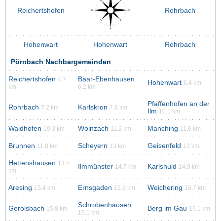
Reichertshofen
Rohrbach
Hohenwart
Hohenwart
Rohrbach
Pörnbach Nachbargemeinden
Reichertshofen
Baar-Ebenhausen
4.7
Hohenwart
6.4 km
km
6.2 km
Pfaffenhofen an der
Rohrbach
Karlskron
7.2 km
7.8 km
Ilm
10.1 km
Waidhofen
Wolnzach
Manching
10.3 km
11.2 km
11.6 km
Brunnen
Scheyern
Geisenfeld
11.8 km
13 km
13 km
Hettenshausen
13.2
Ilmmünster
Karlshuld
14.7 km
14.9 km
km
Aresing
Ernsgaden
Weichering
15.4 km
15.6 km
15.7 km
Schrobenhausen
Gerolsbach
Berg im Gau
15.8 km
16.1 km
16.1 km