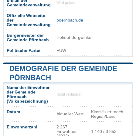
E-Mail der
Wird geladen...
Gemeindeverwaltung
Offizielle Webseite
der
poernbach.de
Gemeindeverwaltung
Bürgermeister der
Helmut Bergwinkel
Gemeinde Pörnbach
Politische Partei
FUW
DEMOGRAFIE DER GEMEINDE
PÖRNBACH
Name der Einwohner
der Gemeinde
Nicht verfügbar
Pörnbach
(Volksbezeichnung)
Datum
Klassifiziert nach
Aktueller Wert
Region/Land
Einwohnerzahl
2 267
Einwohner
1 140 / 3 853