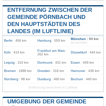
ENTFERNUNG ZWISCHEN DER
GEMEINDE PÖRNBACH UND
DEN HAUPTSTÄDTEN DES
LANDES (IM LUFTLINIE)
München
: 54 km
Berlin
: 456 km
Hamburg
: 559 km
am nächsten
Frankfurt am Main
:
Köln
: 414 km
Düsseldorf
: 444 km
262 km
Leipzig
: 310 km
Dortmund
: 431 km
Essen
: 449 km
Bremen
: 1888 km
Dresden
: 316 km
Hannover
: 436 km
Nürnberg
: 98 km
Duisburg
: 460 km
Bochum
: 440 km
Entfernung berechnet in Luftlinie
UMGEBUNG DER GEMEINDE