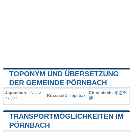
TOPONYM UND ÜBERSETZUNG
DER GEMEINDE PÖRNBACH
Japanisch:
ペルン
Chinesisch:
珀恩巴
Russisch:
Пёрнбах
バッハ
赫
TRANSPORTMÖGLICHKEITEN IM
PÖRNBACH