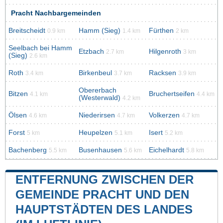
Pracht Nachbargemeinden
Breitscheidt
Hamm (Sieg)
Fürthen
0.9 km
1.4 km
2 km
Seelbach bei Hamm
Etzbach
Hilgenroth
2.7 km
3 km
(Sieg)
2.6 km
Roth
Birkenbeul
Racksen
3.4 km
3.7 km
3.9 km
Obererbach
Bitzen
Bruchertseifen
4.1 km
4.4 km
(Westerwald)
4.2 km
Ölsen
Niederirsen
Volkerzen
4.6 km
4.7 km
4.7 km
Forst
Heupelzen
Isert
5 km
5.1 km
5.2 km
Bachenberg
Busenhausen
Eichelhardt
5.5 km
5.6 km
5.8 km
ENTFERNUNG ZWISCHEN DER
GEMEINDE PRACHT UND DEN
HAUPTSTÄDTEN DES LANDES