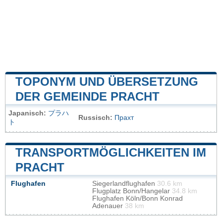
TOPONYM UND ÜBERSETZUNG
DER GEMEINDE PRACHT
Japanisch:
プラハ
Russisch:
Прахт
ト
TRANSPORTMÖGLICHKEITEN IM
PRACHT
Flughafen
Siegerlandflughafen
30.6 km
Flugplatz Bonn/Hangelar
34.8 km
Flughafen Köln/Bonn Konrad
Adenauer
38 km