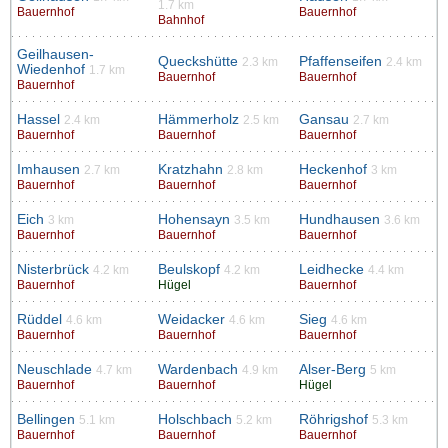
1.7 km
Bauernhof
Bauernhof
Bahnhof
Geilhausen-
Queckshütte
Pfaffenseifen
2.3 km
2.4 km
Wiedenhof
1.7 km
Bauernhof
Bauernhof
Bauernhof
Hassel
Hämmerholz
Gansau
2.4 km
2.5 km
2.7 km
Bauernhof
Bauernhof
Bauernhof
Imhausen
Kratzhahn
Heckenhof
2.7 km
2.8 km
3 km
Bauernhof
Bauernhof
Bauernhof
Eich
Hohensayn
Hundhausen
3 km
3.5 km
3.6 km
Bauernhof
Bauernhof
Bauernhof
Nisterbrück
Beulskopf
Leidhecke
4.2 km
4.2 km
4.4 km
Bauernhof
Hügel
Bauernhof
Rüddel
Weidacker
Sieg
4.6 km
4.6 km
4.6 km
Bauernhof
Bauernhof
Bauernhof
Neuschlade
Wardenbach
Alser-Berg
4.7 km
4.9 km
5 km
Bauernhof
Bauernhof
Hügel
Bellingen
Holschbach
Röhrigshof
5.1 km
5.2 km
5.3 km
Bauernhof
Bauernhof
Bauernhof