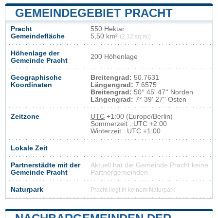
GEMEINDEGEBIET PRACHT
Pracht
550 Hektar
Gemeindefläche
5,50 km²
(2,12 sq mi)
Höhenlage der
200 Höhenlage
Gemeinde Pracht
Geographische
Breitengrad:
50.7631
Koordinaten
Längengrad:
7.6575
Breitengrad:
50° 45' 47'' Norden
Längengrad:
7° 39' 27'' Osten
Zeitzone
UTC
+1:00 (Europe/Berlin)
Sommerzeit : UTC +2:00
Winterzeit : UTC +1:00
Lokale Zeit
Partnerstädte mit der
Aktuell hat die Gemeinde Pracht keine
Gemeinde Pracht
Partnergemeinden
Naturpark
Pracht liegt in keinem Naturpark