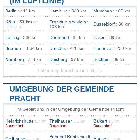
(IM LUFTLINIE)
Berlin
: 443 km
Hamburg
: 349 km
München
: 407 km
Köln
: 53 km
Frankfurt am Main
:
am
Düsseldorf
: 80 km
103 km
nächsten
Leipzig
: 336 km
Dortmund
: 85 km
Essen
: 89 km
Bremen
: 1534 km
Dresden
: 428 km
Hannover
: 230 km
Nürnberg
: 284 km
Duisburg
: 97 km
Bochum
: 86 km
Entfernung berechnet in Luftlinie
UMGEBUNG DER GEMEINDE
PRACHT
im Gebiet und in der Umgebung der Gemeinde Pracht
Heinrichshütte
Thalhausen
Balkert
0.7 km
1.1 km
1.6 km
Bauernhof
Bauernhof
Bauernhof
Bahnhof Breitscheidt
Geilhausen
Hausen
1.7 km
1.7 km