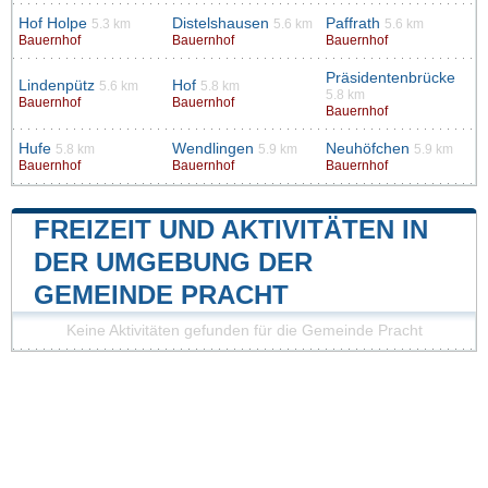
Hof Holpe
Distelshausen
Paffrath
5.3 km
5.6 km
5.6 km
Bauernhof
Bauernhof
Bauernhof
Präsidentenbrücke
Lindenpütz
Hof
5.6 km
5.8 km
5.8 km
Bauernhof
Bauernhof
Bauernhof
Hufe
Wendlingen
Neuhöfchen
5.8 km
5.9 km
5.9 km
Bauernhof
Bauernhof
Bauernhof
FREIZEIT UND AKTIVITÄTEN IN
DER UMGEBUNG DER
GEMEINDE PRACHT
Keine Aktivitäten gefunden für die Gemeinde Pracht