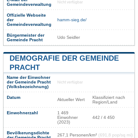
Nicht verfügbar
Gemeindeverwaltung
Offizielle Webseite
der
hamm-sieg.de/
Gemeindeverwaltung
Bürgermeister der
Udo Seidler
Gemeinde Pracht
DEMOGRAFIE DER GEMEINDE
PRACHT
Name der Einwohner
der Gemeinde Pracht
Nicht verfügbar
(Volksbezeichnung)
Datum
Klassifiziert nach
Aktueller Wert
Region/Land
Einwohnerzahl
1 469
Einwohner
442 / 4 450
(2023)
Bevölkerungsdichte
267,1 Personen/km²
(691,8 pop/sq mi)
der Gemeinde Pracht