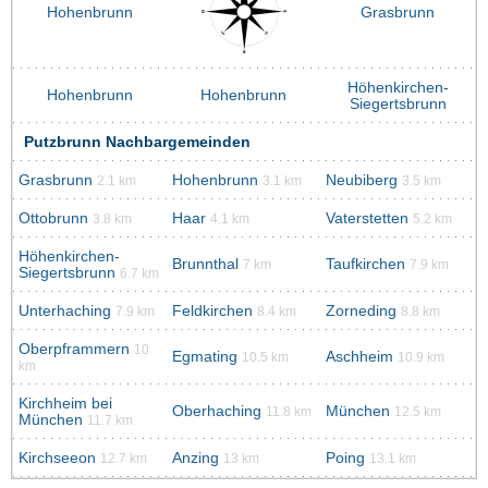
Hohenbrunn
Grasbrunn
Höhenkirchen-
Hohenbrunn
Hohenbrunn
Siegertsbrunn
Putzbrunn Nachbargemeinden
Grasbrunn
Hohenbrunn
Neubiberg
2.1 km
3.1 km
3.5 km
Ottobrunn
Haar
Vaterstetten
3.8 km
4.1 km
5.2 km
Höhenkirchen-
Brunnthal
Taufkirchen
7 km
7.9 km
Siegertsbrunn
6.7 km
Unterhaching
Feldkirchen
Zorneding
7.9 km
8.4 km
8.8 km
Oberpframmern
10
Egmating
Aschheim
10.5 km
10.9 km
km
Kirchheim bei
Oberhaching
München
11.8 km
12.5 km
München
11.7 km
Kirchseeon
Anzing
Poing
12.7 km
13 km
13.1 km