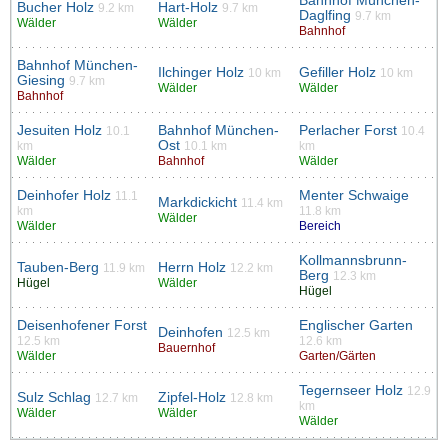
Bahnhof München-
Bucher Holz
Hart-Holz
9.2 km
9.7 km
Daglfing
9.7 km
Wälder
Wälder
Bahnhof
Bahnhof München-
Ilchinger Holz
Gefiller Holz
10 km
10 km
Giesing
9.7 km
Wälder
Wälder
Bahnhof
Jesuiten Holz
Bahnhof München-
Perlacher Forst
10.1
10.4
Ost
km
10.1 km
km
Wälder
Bahnhof
Wälder
Deinhofer Holz
Menter Schwaige
11.1
Markdickicht
11.4 km
km
11.8 km
Wälder
Wälder
Bereich
Kollmannsbrunn-
Tauben-Berg
Herrn Holz
11.9 km
12.2 km
Berg
12.3 km
Hügel
Wälder
Hügel
Deisenhofener Forst
Englischer Garten
Deinhofen
12.5 km
12.5 km
12.6 km
Bauernhof
Wälder
Garten/Gärten
Tegernseer Holz
12.9
Sulz Schlag
Zipfel-Holz
12.7 km
12.8 km
km
Wälder
Wälder
Wälder