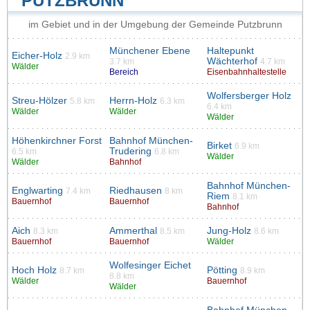
PUTZBRUNN
im Gebiet und in der Umgebung der Gemeinde Putzbrunn
Münchener Ebene
Haltepunkt
Eicher-Holz
2.9 km
Wächterhof
3.7 km
4.7 km
Wälder
Bereich
Eisenbahnhaltestelle
Wolfersberger Holz
Streu-Hölzer
Herrn-Holz
5.8 km
6.3 km
6.4 km
Wälder
Wälder
Wälder
Höhenkirchner Forst
Bahnhof München-
Birket
6.9 km
Trudering
6.5 km
6.8 km
Wälder
Wälder
Bahnhof
Bahnhof München-
Englwarting
Riedhausen
7.4 km
8 km
Riem
8.1 km
Bauernhof
Bauernhof
Bahnhof
Aich
Ammerthal
Jung-Holz
8.3 km
8.5 km
8.6 km
Bauernhof
Bauernhof
Wälder
Wolfesinger Eichet
Hoch Holz
Pötting
8.7 km
8.9 km
8.8 km
Wälder
Bauernhof
Wälder