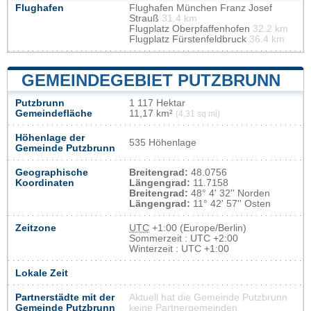
Flughafen
Flughafen München Franz Josef
Strauß
31.4 km
Flugplatz Oberpfaffenhofen
32.2 km
Flugplatz Fürstenfeldbruck
36.4 km
GEMEINDEGEBIET PUTZBRUNN
Putzbrunn
1 117 Hektar
Gemeindefläche
11,17 km²
(4,31 sq mi)
Höhenlage der
535 Höhenlage
Gemeinde Putzbrunn
Geographische
Breitengrad:
48.0756
Koordinaten
Längengrad:
11.7158
Breitengrad:
48° 4' 32'' Norden
Längengrad:
11° 42' 57'' Osten
Zeitzone
UTC
+1:00 (Europe/Berlin)
Sommerzeit : UTC +2:00
Winterzeit : UTC +1:00
Lokale Zeit
Partnerstädte mit der
Aktuell hat die Gemeinde Putzbrunn
Gemeinde Putzbrunn
keine Partnergemeinden