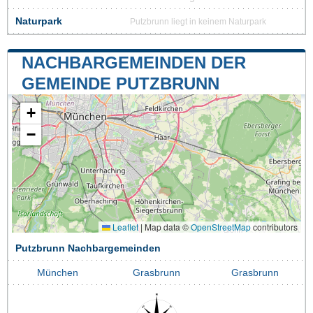
Naturpark
Putzbrunn liegt in keinem Naturpark
NACHBARGEMEINDEN DER
GEMEINDE PUTZBRUNN
+
−
Leaflet
|
Map data ©
OpenStreetMap
contributors
Putzbrunn Nachbargemeinden
München
Grasbrunn
Grasbrunn