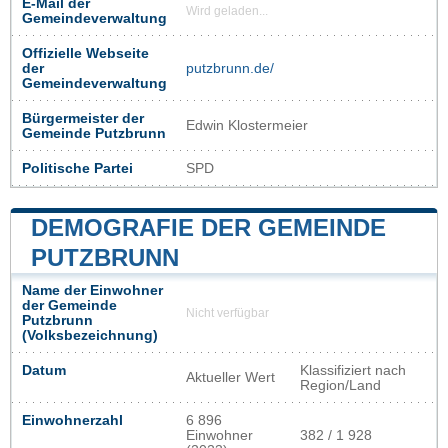
E-Mail der
Wird geladen...
Gemeindeverwaltung
Offizielle Webseite
der
putzbrunn.de/
Gemeindeverwaltung
Bürgermeister der
Edwin Klostermeier
Gemeinde Putzbrunn
Politische Partei
SPD
DEMOGRAFIE DER GEMEINDE
PUTZBRUNN
Name der Einwohner
der Gemeinde
Nicht verfügbar
Putzbrunn
(Volksbezeichnung)
Datum
Klassifiziert nach
Aktueller Wert
Region/Land
Einwohnerzahl
6 896
Einwohner
382 / 1 928