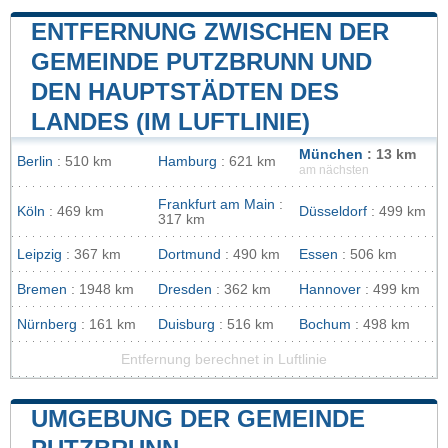
ENTFERNUNG ZWISCHEN DER
GEMEINDE PUTZBRUNN UND
DEN HAUPTSTÄDTEN DES
LANDES (IM LUFTLINIE)
München
: 13 km
Berlin
: 510 km
Hamburg
: 621 km
am nächsten
Frankfurt am Main
:
Köln
: 469 km
Düsseldorf
: 499 km
317 km
Leipzig
: 367 km
Dortmund
: 490 km
Essen
: 506 km
Bremen
: 1948 km
Dresden
: 362 km
Hannover
: 499 km
Nürnberg
: 161 km
Duisburg
: 516 km
Bochum
: 498 km
Entfernung berechnet in Luftlinie
UMGEBUNG DER GEMEINDE