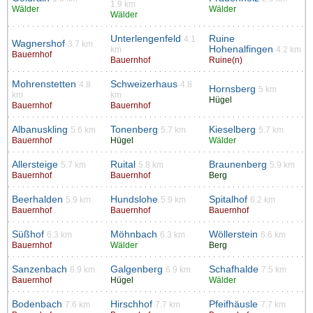
1.9 km
Wälder
Wälder
Wälder
Unterlengenfeld
Ruine
4.1
Wagnershof
3.7 km
Hohenalfingen
km
4.2 km
Bauernhof
Bauernhof
Ruine(n)
Mohrenstetten
Schweizerhaus
4.8
4.8
Hornsberg
5 km
km
km
Hügel
Bauernhof
Bauernhof
Albanuskling
Tonenberg
Kieselberg
5.6 km
5.7 km
5.7 km
Bauernhof
Hügel
Wälder
Allersteige
Ruital
Braunenberg
5.7 km
5.8 km
5.9 km
Bauernhof
Bauernhof
Berg
Beerhalden
Hundslohe
Spitalhof
5.9 km
5.9 km
6.2 km
Bauernhof
Bauernhof
Bauernhof
Süßhof
Möhnbach
Wöllerstein
6.3 km
6.3 km
6.6 km
Bauernhof
Wälder
Berg
Sanzenbach
Galgenberg
Schafhalde
6.9 km
6.9 km
7.5 km
Bauernhof
Hügel
Wälder
Bodenbach
Hirschhof
Pfeifhäusle
7.6 km
7.7 km
7.7 km