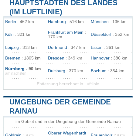
HAUPTSTÄDTEN DES LANDES
(IM LUFTLINIE)
Berlin
: 462 km
Hamburg
: 516 km
München
: 136 km
Frankfurt am Main
:
Köln
: 321 km
Düsseldorf
: 352 km
170 km
Leipzig
: 313 km
Dortmund
: 347 km
Essen
: 361 km
Bremen
: 1805 km
Dresden
: 349 km
Hannover
: 386 km
Nürnberg
: 90 km
Duisburg
: 370 km
Bochum
: 354 km
am nächsten
Entfernung berechnet in Luftlinie
UMGEBUNG DER GEMEINDE
RAINAU
im Gebiet und in der Umgebung der Gemeinde Rainau
Oberer Wagenhardt
Goldrain
Frauenholz
1.9 km
2.9 km