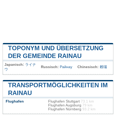
TOPONYM UND ÜBERSETZUNG
DER GEMEINDE RAINAU
Japanisch:
ライナ
Russisch:
Райнау
Chinesisch:
赖瑙
ウ
TRANSPORTMÖGLICHKEITEN IM
RAINAU
Flughafen
Flughafen Stuttgart
73.1 km
Flughafen Augsburg
79 km
Flughafen Nürnberg
93.2 km