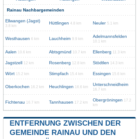
Rainau Nachbargemeinden
Ellwangen (Jagst)
Hüttlingen
Neuler
4.8 km
5.1 km
3.8 km
Adelmannsfelden
Westhausen
Lauchheim
6 km
9.9 km
10.1 km
Aalen
Abtsgmünd
Ellenberg
10.6 km
10.7 km
11.3 km
Jagstzell
Rosenberg
Stödtlen
12 km
12.8 km
14.3 km
Wört
Stimpfach
Essingen
15.2 km
15.4 km
15.6 km
Unterschneidheim
Oberkochen
Heuchlingen
16.2 km
16.6 km
16.7 km
Obergröningen
17.2
Fichtenau
Tannhausen
16.7 km
17.2 km
km
ENTFERNUNG ZWISCHEN DER
GEMEINDE RAINAU UND DEN