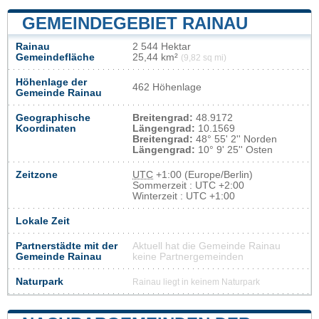
GEMEINDEGEBIET RAINAU
Rainau
2 544 Hektar
Gemeindefläche
25,44 km²
(9,82 sq mi)
Höhenlage der
462 Höhenlage
Gemeinde Rainau
Geographische
Breitengrad:
48.9172
Koordinaten
Längengrad:
10.1569
Breitengrad:
48° 55' 2'' Norden
Längengrad:
10° 9' 25'' Osten
Zeitzone
UTC
+1:00 (Europe/Berlin)
Sommerzeit : UTC +2:00
Winterzeit : UTC +1:00
Lokale Zeit
Partnerstädte mit der
Aktuell hat die Gemeinde Rainau
Gemeinde Rainau
keine Partnergemeinden
Naturpark
Rainau liegt in keinem Naturpark