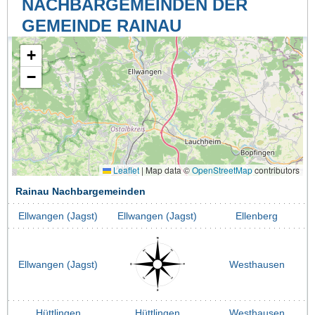
NACHBARGEMEINDEN DER
GEMEINDE RAINAU
+
−
Leaflet
|
Map data ©
OpenStreetMap
contributors
Rainau Nachbargemeinden
Ellwangen (Jagst)
Ellwangen (Jagst)
Ellenberg
Ellwangen (Jagst)
Westhausen
Hüttlingen
Hüttlingen
Westhausen