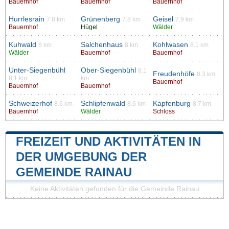
Bauernhof
Bauernhof
Bauernhof
Hurrlesrain
Grünenberg
Geisel
7.8 km
7.8 km
7.9 km
Bauernhof
Hügel
Wälder
Kuhwald
Salchenhaus
Kohlwasen
8 km
8 km
8.1 km
Wälder
Bauernhof
Bauernhof
Unter-Siegenbühl
Ober-Siegenbühl
8.1
Freudenhöfe
8.3 km
8.1 km
km
Bauernhof
Bauernhof
Bauernhof
Schweizerhof
Schlipfenwald
Kapfenburg
8.6 km
8.6 km
8.7 km
Bauernhof
Wälder
Schloss
FREIZEIT UND AKTIVITÄTEN IN
DER UMGEBUNG DER
GEMEINDE RAINAU
Keine Aktivitäten gefunden für die Gemeinde Rainau