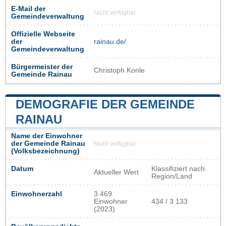
E-Mail der
Nicht verfügbar
Gemeindeverwaltung
Offizielle Webseite
der
rainau.de/
Gemeindeverwaltung
Bürgermeister der
Christoph Konle
Gemeinde Rainau
DEMOGRAFIE DER GEMEINDE
RAINAU
Name der Einwohner
der Gemeinde Rainau
Nicht verfügbar
(Volksbezeichnung)
Datum
Klassifiziert nach
Aktueller Wert
Region/Land
Einwohnerzahl
3 469
Einwohner
434 / 3 133
(2023)