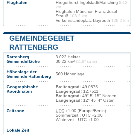
Flughafen
Fliegerhorst Ingolstadt/Manching
98.2
km
Flughafen München Franz Josef
Strauß
108.2 km
Verkehrslandeplatz Bayreuth
128.2 km
GEMEINDEGEBIET
RATTENBERG
Rattenberg
3 022 Hektar
Gemeindefläche
30,22 km²
(11,67 sq mi)
Höhenlage der
560 Höhenlage
Gemeinde Rattenberg
Geographische
Breitengrad:
49.0875
Koordinaten
Längengrad:
12.7511
Breitengrad:
49° 5' 15'' Norden
Längengrad:
12° 45' 4'' Osten
Zeitzone
UTC
+1:00 (Europe/Berlin)
Sommerzeit : UTC +2:00
Winterzeit : UTC +1:00
Lokale Zeit