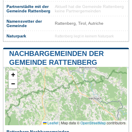
Partnerstädte mit der
Aktuell hat die Gemeinde Rattenberg
Gemeinde Rattenberg
keine Partnergemeinden
Namensvetter der
Rattenberg, Tirol, Autriche
Gemeinde
Naturpark
Rattenberg liegt in keinem Naturpark
NACHBARGEMEINDEN DER
GEMEINDE RATTENBERG
+
−
Leaflet
|
Map data ©
OpenStreetMap
contributors
Rattenberg Nachbargemeinden