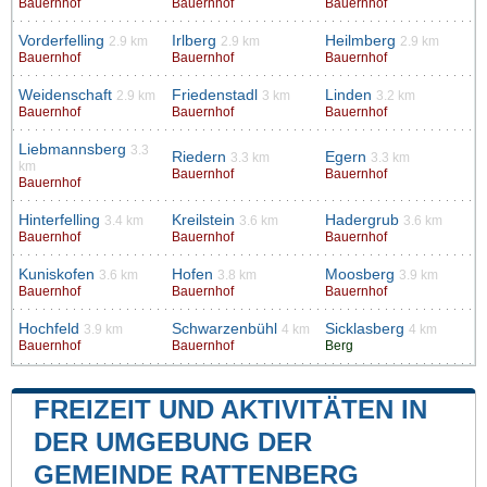
Bauernhof
Bauernhof
Bauernhof
Vorderfelling
Irlberg
Heilmberg
2.9 km
2.9 km
2.9 km
Bauernhof
Bauernhof
Bauernhof
Weidenschaft
Friedenstadl
Linden
2.9 km
3 km
3.2 km
Bauernhof
Bauernhof
Bauernhof
Liebmannsberg
3.3
Riedern
Egern
3.3 km
3.3 km
km
Bauernhof
Bauernhof
Bauernhof
Hinterfelling
Kreilstein
Hadergrub
3.4 km
3.6 km
3.6 km
Bauernhof
Bauernhof
Bauernhof
Kuniskofen
Hofen
Moosberg
3.6 km
3.8 km
3.9 km
Bauernhof
Bauernhof
Bauernhof
Hochfeld
Schwarzenbühl
Sicklasberg
3.9 km
4 km
4 km
Bauernhof
Bauernhof
Berg
FREIZEIT UND AKTIVITÄTEN IN
DER UMGEBUNG DER
GEMEINDE RATTENBERG