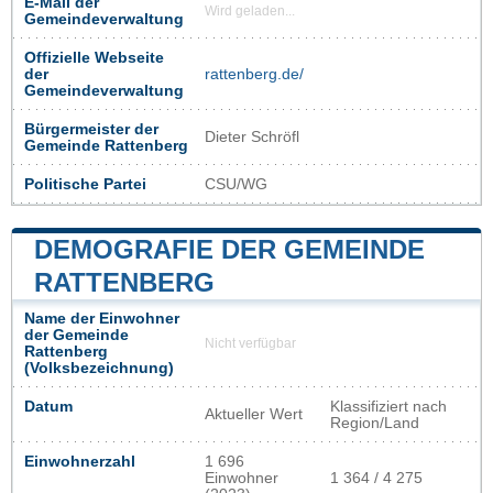
E-Mail der
Wird geladen...
Gemeindeverwaltung
Offizielle Webseite
der
rattenberg.de/
Gemeindeverwaltung
Bürgermeister der
Dieter Schröfl
Gemeinde Rattenberg
Politische Partei
CSU/WG
DEMOGRAFIE DER GEMEINDE
RATTENBERG
Name der Einwohner
der Gemeinde
Nicht verfügbar
Rattenberg
(Volksbezeichnung)
Datum
Klassifiziert nach
Aktueller Wert
Region/Land
Einwohnerzahl
1 696
Einwohner
1 364 / 4 275