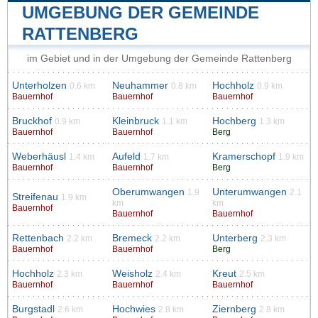
UMGEBUNG DER GEMEINDE
RATTENBERG
im Gebiet und in der Umgebung der Gemeinde Rattenberg
Unterholzen
Neuhammer
Hochholz
0.6 km
0.8 km
0.9 km
Bauernhof
Bauernhof
Bauernhof
Bruckhof
Kleinbruck
Hochberg
0.9 km
1.1 km
1.3 km
Bauernhof
Bauernhof
Berg
Weberhäusl
Aufeld
Kramerschopf
1.4 km
1.7 km
1.9 km
Bauernhof
Bauernhof
Berg
Oberumwangen
Unterumwangen
1.9
2.1
Streifenau
1.9 km
km
km
Bauernhof
Bauernhof
Bauernhof
Rettenbach
Bremeck
Unterberg
2.2 km
2.2 km
2.3 km
Bauernhof
Bauernhof
Berg
Hochholz
Weisholz
Kreut
2.3 km
2.4 km
2.5 km
Bauernhof
Bauernhof
Bauernhof
Burgstadl
Hochwies
Ziernberg
2.6 km
2.8 km
2.8 km