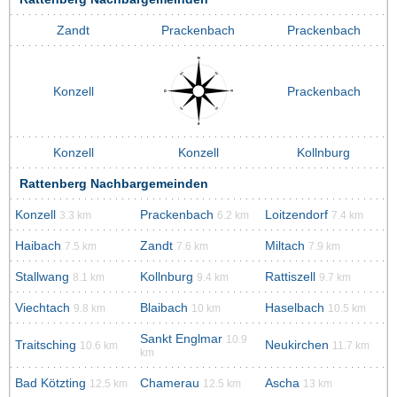
Zandt
Prackenbach
Prackenbach
Konzell
Prackenbach
Konzell
Konzell
Kollnburg
Rattenberg Nachbargemeinden
Konzell
Prackenbach
Loitzendorf
3.3 km
6.2 km
7.4 km
Haibach
Zandt
Miltach
7.5 km
7.6 km
7.9 km
Stallwang
Kollnburg
Rattiszell
8.1 km
9.4 km
9.7 km
Viechtach
Blaibach
Haselbach
9.8 km
10 km
10.5 km
Sankt Englmar
10.9
Traitsching
Neukirchen
10.6 km
11.7 km
km
Bad Kötzting
Chamerau
Ascha
12.5 km
12.5 km
13 km