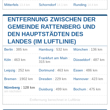
Mitterfels
Schorndorf
Runding
13.4 km
14.1 km
14.4 km
ENTFERNUNG ZWISCHEN DER
GEMEINDE RATTENBERG UND
DEN HAUPTSTÄDTEN DES
LANDES (IM LUFTLINIE)
Berlin
: 385 km
Hamburg
: 532 km
München
: 136 km
Frankfurt am Main
:
Köln
: 463 km
Düsseldorf
: 487 km
315 km
Leipzig
: 252 km
Dortmund
: 463 km
Essen
: 486 km
Bremen
: 1902 km
Dresden
: 229 km
Hannover
: 423 km
Nürnberg
: 128 km
Duisburg
: 499 km
Bochum
: 475 km
am nächsten
Entfernung berechnet in Luftlinie