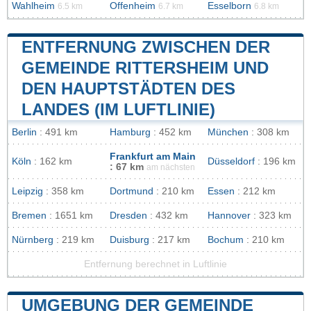
Wahlheim
Offenheim
Esselborn
6.5 km
6.7 km
6.8 km
ENTFERNUNG ZWISCHEN DER
GEMEINDE RITTERSHEIM UND
DEN HAUPTSTÄDTEN DES
LANDES (IM LUFTLINIE)
Berlin
: 491 km
Hamburg
: 452 km
München
: 308 km
Frankfurt am Main
Köln
: 162 km
Düsseldorf
: 196 km
: 67 km
am nächsten
Leipzig
: 358 km
Dortmund
: 210 km
Essen
: 212 km
Bremen
: 1651 km
Dresden
: 432 km
Hannover
: 323 km
Nürnberg
: 219 km
Duisburg
: 217 km
Bochum
: 210 km
Entfernung berechnet in Luftlinie
UMGEBUNG DER GEMEINDE