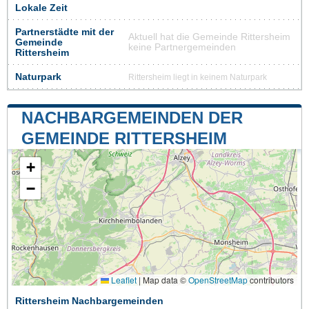
Lokale Zeit
Partnerstädte mit der
Aktuell hat die Gemeinde Rittersheim
Gemeinde
keine Partnergemeinden
Rittersheim
Naturpark
Rittersheim liegt in keinem Naturpark
NACHBARGEMEINDEN DER
GEMEINDE RITTERSHEIM
+
−
Leaflet
|
Map data ©
OpenStreetMap
contributors
Rittersheim Nachbargemeinden