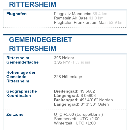
RITTERSHEIM
Flughafen
Flugplatz Mannheim
39.4 km
Ramstein Air Base
41.9 km
Flughafen Frankfurt am Main
52.9 km
GEMEINDEGEBIET
RITTERSHEIM
Rittersheim
395 Hektar
Gemeindefläche
3,95 km²
(1,53 sq mi)
Höhenlage der
Gemeinde
228 Höhenlage
Rittersheim
Geographische
Breitengrad:
49.6682
Koordinaten
Längengrad:
8.05903
Breitengrad:
49° 40' 6'' Norden
Längengrad:
8° 3' 33'' Osten
Zeitzone
UTC
+1:00 (Europe/Berlin)
Sommerzeit : UTC +2:00
Winterzeit : UTC +1:00