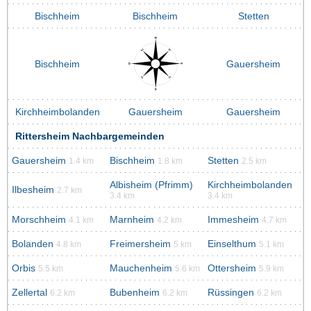
Bischheim
Bischheim
Stetten
Bischheim
Gauersheim
Kirchheimbolanden
Gauersheim
Gauersheim
Rittersheim Nachbargemeinden
Gauersheim
Bischheim
Stetten
1.4 km
1.8 km
2.5 km
Albisheim (Pfrimm)
Kirchheimbolanden
Ilbesheim
2.7 km
3.4 km
3.4 km
Morschheim
Marnheim
Immesheim
4.1 km
4.2 km
4.7 km
Bolanden
Freimersheim
Einselthum
4.8 km
5 km
5.1 km
Orbis
Mauchenheim
Ottersheim
5.5 km
5.6 km
5.9 km
Zellertal
Bubenheim
Rüssingen
6.2 km
6.2 km
6.2 km