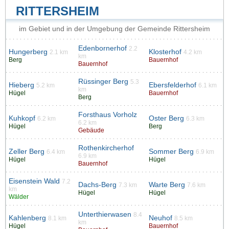
RITTERSHEIM
im Gebiet und in der Umgebung der Gemeinde Rittersheim
Edenbornerhof
2.2
Hungerberg
Klosterhof
2.1 km
4.2 km
km
Berg
Bauernhof
Bauernhof
Rüssinger Berg
5.3
Hieberg
Ebersfelderhof
5.2 km
6.1 km
km
Hügel
Bauernhof
Berg
Forsthaus Vorholz
Kuhkopf
Oster Berg
6.2 km
6.3 km
6.2 km
Hügel
Berg
Gebäude
Rothenkircherhof
Zeller Berg
Sommer Berg
6.4 km
6.9 km
6.9 km
Hügel
Hügel
Bauernhof
Eisenstein Wald
7.2
Dachs-Berg
Warte Berg
7.3 km
7.6 km
km
Hügel
Hügel
Wälder
Unterthierwasen
8.4
Kahlenberg
Neuhof
8.1 km
8.5 km
km
Hügel
Bauernhof