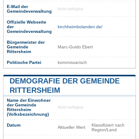
E-Mail der
Nicht verfügbar
Gemeindeverwaltung
Offizielle Webseite
der
kirchheimbolanden.de/
Gemeindeverwaltung
Bürgermeister der
Gemeinde
Marc-Guido Ebert
Rittersheim
Politische Partei
kommissarisch
DEMOGRAFIE DER GEMEINDE
RITTERSHEIM
Name der Einwohner
der Gemeinde
Nicht verfügbar
Rittersheim
(Volksbezeichnung)
Datum
Klassifiziert nach
Aktueller Wert
Region/Land