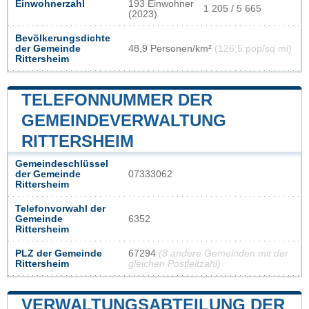
Einwohnerzahl
193 Einwohner
1 205 / 5 665
(2023)
Bevölkerungsdichte
der Gemeinde
48,9 Personen/km²
(126,5 pop/sq mi)
Rittersheim
TELEFONNUMMER DER
GEMEINDEVERWALTUNG
RITTERSHEIM
Gemeindeschlüssel
der Gemeinde
07333062
Rittersheim
Telefonvorwahl der
Gemeinde
6352
Rittersheim
PLZ der Gemeinde
67294
(8 andere Gemeinden mit der
Rittersheim
gleichen Postleitzahl)
VERWALTUNGSABTEILUNG DER