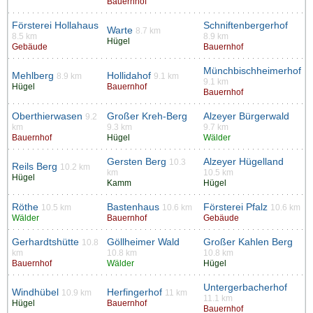
Bauernhof
Försterei Hollahaus
Schniftenbergerhof
Warte
8.7 km
8.5 km
8.9 km
Hügel
Gebäude
Bauernhof
Münchbischheimerhof
Mehlberg
Hollidahof
8.9 km
9.1 km
9.1 km
Hügel
Bauernhof
Bauernhof
Oberthierwasen
Großer Kreh-Berg
Alzeyer Bürgerwald
9.2
km
9.3 km
9.7 km
Bauernhof
Hügel
Wälder
Gersten Berg
Alzeyer Hügelland
10.3
Reils Berg
10.2 km
km
10.5 km
Hügel
Kamm
Hügel
Röthe
Bastenhaus
Försterei Pfalz
10.5 km
10.6 km
10.6 km
Wälder
Bauernhof
Gebäude
Gerhardtshütte
Göllheimer Wald
Großer Kahlen Berg
10.8
km
10.8 km
10.8 km
Bauernhof
Wälder
Hügel
Untergerbacherhof
Windhübel
Herfingerhof
10.9 km
11 km
11.1 km
Hügel
Bauernhof
Bauernhof