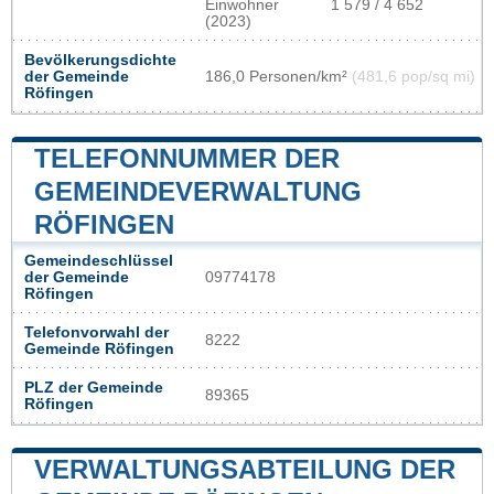
Einwohner
1 579 / 4 652
(2023)
Bevölkerungsdichte
der Gemeinde
186,0 Personen/km²
(481,6 pop/sq mi)
Röfingen
TELEFONNUMMER DER
GEMEINDEVERWALTUNG
RÖFINGEN
Gemeindeschlüssel
der Gemeinde
09774178
Röfingen
Telefonvorwahl der
8222
Gemeinde Röfingen
PLZ der Gemeinde
89365
Röfingen
VERWALTUNGSABTEILUNG DER