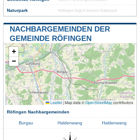
Naturpark
Röfingen liegt in keinem Naturpark
NACHBARGEMEINDEN DER
GEMEINDE RÖFINGEN
+
−
Leaflet
|
Map data ©
OpenStreetMap
contributors
Röfingen Nachbargemeinden
Burgau
Haldenwang
Haldenwang