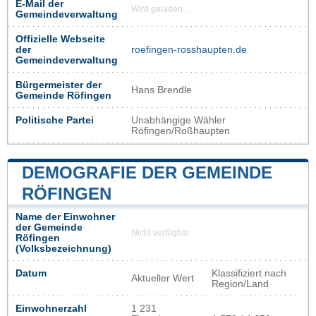
E-Mail der
Wird geladen...
Gemeindeverwaltung
Offizielle Webseite
der
roefingen-rosshaupten.de
Gemeindeverwaltung
Bürgermeister der
Hans Brendle
Gemeinde Röfingen
Politische Partei
Unabhängige Wähler
Röfingen/Roßhaupten
DEMOGRAFIE DER GEMEINDE
RÖFINGEN
Name der Einwohner
der Gemeinde
Nicht verfügbar
Röfingen
(Volksbezeichnung)
Datum
Klassifiziert nach
Aktueller Wert
Region/Land
Einwohnerzahl
1 231