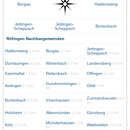
Burgau
Haldenwang
Jettingen-
Jettingen-
Burtenbach
Scheppach
Scheppach
Röfingen Nachbargemeinden
Jettingen-
Haldenwang
Burgau
1.5 km
2.7 km
Scheppach
4.6 km
Dürrlauingen
Winterbach
Landensberg
4.8 km
5.7 km
6.9 km
Kammeltal
Rettenbach
Offingen
7.2 km
7.6 km
8.1 km
Gundremmingen
9
Aislingen
Glött
8.5 km
9 km
km
Zusmarshausen
11.8
Burtenbach
Ichenhausen
9.5 km
11.5 km
km
Holzheim
Altenmünster
Günzburg
11.9 km
12 km
12.3 km
Münsterhausen
12.6
Kötz
Waldstetten
12.3 km
13.3 km
km