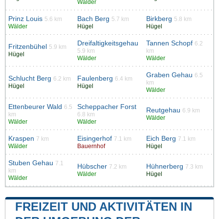
Wälder
Prinz Louis
Bach Berg
Birkberg
5.6 km
5.7 km
5.8 km
Wälder
Hügel
Hügel
Dreifaltigkeitsgehau
Tannen Schopf
6.2
Fritzenbühel
5.9 km
5.9 km
km
Hügel
Wälder
Wälder
Graben Gehau
6.5
Schlucht Berg
Faulenberg
6.2 km
6.4 km
km
Hügel
Hügel
Wälder
Ettenbeurer Wald
Scheppacher Forst
6.5
Reutgehau
6.9 km
km
6.8 km
Wälder
Wälder
Wälder
Kraspen
Eisingerhof
Eich Berg
7 km
7.1 km
7.1 km
Wälder
Bauernhof
Hügel
Stuben Gehau
7.1
Hübscher
Hühnerberg
7.2 km
7.3 km
km
Wälder
Hügel
Wälder
FREIZEIT UND AKTIVITÄTEN IN