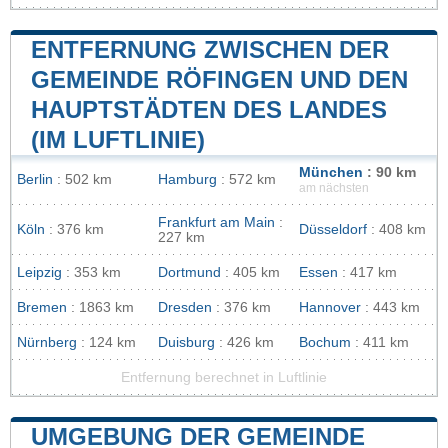
ENTFERNUNG ZWISCHEN DER
GEMEINDE RÖFINGEN UND DEN
HAUPTSTÄDTEN DES LANDES
(IM LUFTLINIE)
München
: 90 km
Berlin
: 502 km
Hamburg
: 572 km
am nächsten
Frankfurt am Main
:
Köln
: 376 km
Düsseldorf
: 408 km
227 km
Leipzig
: 353 km
Dortmund
: 405 km
Essen
: 417 km
Bremen
: 1863 km
Dresden
: 376 km
Hannover
: 443 km
Nürnberg
: 124 km
Duisburg
: 426 km
Bochum
: 411 km
Entfernung berechnet in Luftlinie
UMGEBUNG DER GEMEINDE