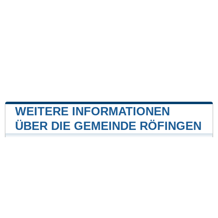
WEITERE INFORMATIONEN
ÜBER DIE GEMEINDE RÖFINGEN
Kernkraftwerk
Kernkraftwerk Gundremmingen
10 mile
Unsere Website ist nicht mit einer Regierungsbehörde
des Landes verbunden oder wird von ihr gesponsert.
Wir sind ein unabhängiges Unternehmen, das sich der
Bereitstellung wertvoller Informationen für die Bürger
und Einwohner des Landes verschrieben hat.