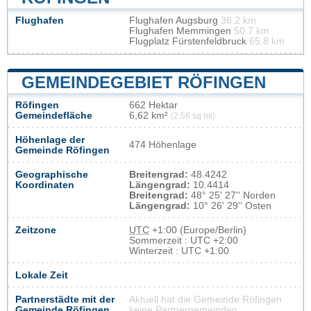
Flughafen
Flughafen Augsburg
36.2 km
Flughafen Memmingen
50.7 km
Flugplatz Fürstenfeldbruck
65.8 km
GEMEINDEGEBIET RÖFINGEN
Röfingen
662 Hektar
Gemeindefläche
6,62 km²
(2,56 sq mi)
Höhenlage der
474 Höhenlage
Gemeinde Röfingen
Geographische
Breitengrad:
48.4242
Koordinaten
Längengrad:
10.4414
Breitengrad:
48° 25' 27'' Norden
Längengrad:
10° 26' 29'' Osten
Zeitzone
UTC
+1:00 (Europe/Berlin)
Sommerzeit : UTC +2:00
Winterzeit : UTC +1:00
Lokale Zeit
Partnerstädte mit der
Aktuell hat die Gemeinde Röfingen
Gemeinde Röfingen
keine Partnergemeinden