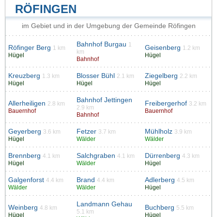
RÖFINGEN
im Gebiet und in der Umgebung der Gemeinde Röfingen
Bahnhof Burgau
1
Röfinger Berg
Geisenberg
1 km
1.2 km
km
Hügel
Hügel
Bahnhof
Kreuzberg
Blosser Bühl
Ziegelberg
1.3 km
2.1 km
2.2 km
Hügel
Hügel
Hügel
Bahnhof Jettingen
Allerheiligen
Freibergerhof
2.8 km
3.2 km
2.9 km
Bauernhof
Bauernhof
Bahnhof
Geyerberg
Fetzer
Mühlholz
3.6 km
3.7 km
3.9 km
Hügel
Wälder
Wälder
Brennberg
Salchgraben
Dürrenberg
4.1 km
4.1 km
4.3 km
Hügel
Wälder
Hügel
Galgenforst
Brand
Adlerberg
4.4 km
4.4 km
4.5 km
Wälder
Wälder
Hügel
Landmann Gehau
Weinberg
Buchberg
4.8 km
5.5 km
5.1 km
Hügel
Hügel