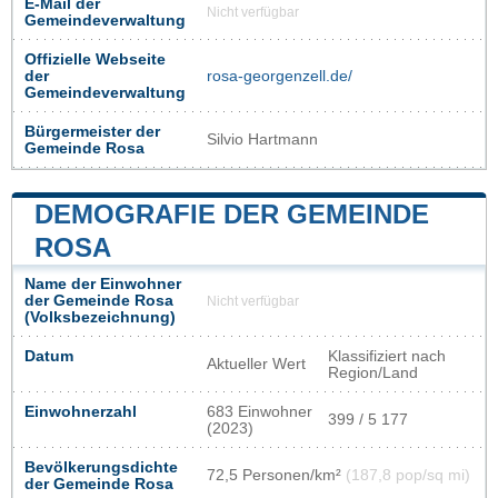
E-Mail der
Nicht verfügbar
Gemeindeverwaltung
Offizielle Webseite
der
rosa-georgenzell.de/
Gemeindeverwaltung
Bürgermeister der
Silvio Hartmann
Gemeinde Rosa
DEMOGRAFIE DER GEMEINDE
ROSA
Name der Einwohner
der Gemeinde Rosa
Nicht verfügbar
(Volksbezeichnung)
Datum
Klassifiziert nach
Aktueller Wert
Region/Land
Einwohnerzahl
683 Einwohner
399 / 5 177
(2023)
Bevölkerungsdichte
72,5 Personen/km²
(187,8 pop/sq mi)
der Gemeinde Rosa