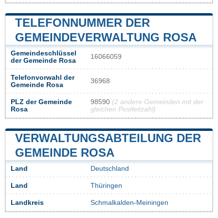
TELEFONNUMMER DER
GEMEINDEVERWALTUNG ROSA
Gemeindeschlüssel
16066059
der Gemeinde Rosa
Telefonvorwahl der
36968
Gemeinde Rosa
PLZ der Gemeinde
98590
(2 andere Gemeinden mit der
Rosa
gleichen Postleitzahl)
VERWALTUNGSABTEILUNG DER
GEMEINDE ROSA
Land
Deutschland
Land
Thüringen
Landkreis
Schmalkalden-Meiningen