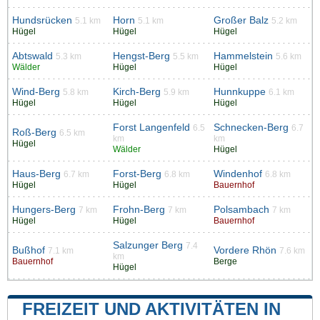
Hundsrücken
Horn
Großer Balz
5.1 km
5.1 km
5.2 km
Hügel
Hügel
Hügel
Abtswald
Hengst-Berg
Hammelstein
5.3 km
5.5 km
5.6 km
Wälder
Hügel
Hügel
Wind-Berg
Kirch-Berg
Hunnkuppe
5.8 km
5.9 km
6.1 km
Hügel
Hügel
Hügel
Forst Langenfeld
Schnecken-Berg
6.5
6.7
Roß-Berg
6.5 km
km
km
Hügel
Wälder
Hügel
Haus-Berg
Forst-Berg
Windenhof
6.7 km
6.8 km
6.8 km
Hügel
Hügel
Bauernhof
Hungers-Berg
Frohn-Berg
Polsambach
7 km
7 km
7 km
Hügel
Hügel
Bauernhof
Salzunger Berg
7.4
Bußhof
Vordere Rhön
7.1 km
7.6 km
km
Bauernhof
Berge
Hügel
FREIZEIT UND AKTIVITÄTEN IN