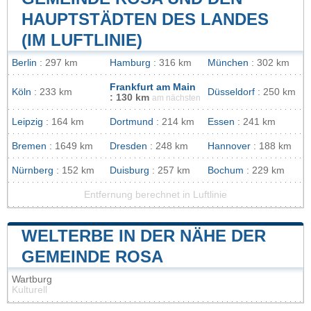
HAUPTSTÄDTEN DES LANDES
(IM LUFTLINIE)
Berlin
: 297 km
Hamburg
: 316 km
München
: 302 km
Frankfurt am Main
Köln
: 233 km
Düsseldorf
: 250 km
: 130 km
am nächsten
Leipzig
: 164 km
Dortmund
: 214 km
Essen
: 241 km
Bremen
: 1649 km
Dresden
: 248 km
Hannover
: 188 km
Nürnberg
: 152 km
Duisburg
: 257 km
Bochum
: 229 km
Entfernung berechnet in Luftlinie
WELTERBE IN DER NÄHE DER
GEMEINDE ROSA
Wartburg
Kulturell