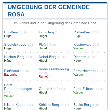
UMGEBUNG DER GEMEINDE
ROSA
im Gebiet und in der Umgebung der Gemeinde Rosa
Hof-Berg
Eich-Berg
Rothe-Berg
1.8 km
2 km
2.4 km
Hügel
Hügel
Hügel
Stopfelskuppe
Pleß
Klosterwald
2.9 km
3.5 km
3.9 km
Hügel
Hügel
Wälder
Küchen-Berg
Nebel-Berg
Ripperts
4 km
4.1 km
4.2 km
Hügel
Hügel
Hügel
Ruine Frankenburg
Pleßhaus
Forst Helmers
4.2 km
4.2 km
4.2 km
Bauernhof
Wälder
Ruine(n)
Forst
Frauenbreitungen
Gottes-Kopf
Forst Zillbach
4.5 km
4.8 km
4.4 km
Hügel
Wälder
Wälder
Kilians-Kuppe
Köhlers-Berg
Bocks-Berg
4.8 km
4.8 km
5 km
Hügel
Hügel
Hügel