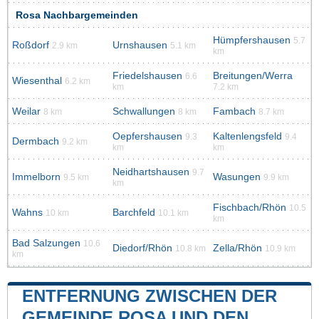
Rosa Nachbargemeinden
Hümpfershausen
5.7
Roßdorf
Urnshausen
2.9 km
5.1 km
km
Friedelshausen
Breitungen/Werra
6.6
Wiesenthal
6.2 km
km
7.2 km
Weilar
Schwallungen
Fambach
8 km
8 km
8.7 km
Oepfershausen
Kaltenlengsfeld
9.3
9.4
Dermbach
9.2 km
km
km
Neidhartshausen
9.7
Immelborn
Wasungen
9.5 km
9.9 km
km
Fischbach/Rhön
10.5
Wahns
Barchfeld
10 km
10.1 km
km
Bad Salzungen
10.6
Diedorf/Rhön
Zella/Rhön
10.8 km
10.9 km
km
ENTFERNUNG ZWISCHEN DER
GEMEINDE ROSA UND DEN