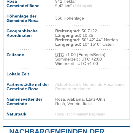
Rosa
942 Hektar
Gemeindefläche
9,42 km²
(3,64 sq mi)
Höhenlage der
350 Höhenlage
Gemeinde Rosa
Geographische
Breitengrad:
50.7122
Koordinaten
Längengrad:
10.25
Breitengrad:
50° 42' 44'' Norden
Längengrad:
10° 15' 0'' Osten
Zeitzone
UTC
+1:00 (Europe/Berlin)
Sommerzeit : UTC +2:00
Winterzeit : UTC +1:00
Lokale Zeit
Partnerstädte mit der
Aktuell hat die Gemeinde Rosa keine
Gemeinde Rosa
Partnergemeinden
Namensvetter der
Rosa, Alabama, États-Unis
Gemeinde
Rosà, Veneto, Italie
Naturpark
Rosa liegt in keinem Naturpark
NACHBARGEMEINDEN DER