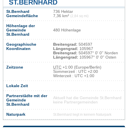
ST.BERNHARD
St.Bernhard
736 Hektar
Gemeindefläche
7,36 km²
(2,84 sq mi)
Höhenlage der
Gemeinde
480 Höhenlage
St.Bernhard
Geographische
Breitengrad:
504597
Koordinaten
Längengrad:
105967
Breitengrad:
504597° 0' 0'' Norden
Längengrad:
105967° 0' 0'' Osten
Zeitzone
UTC
+1:00 (Europe/Berlin)
Sommerzeit : UTC +2:00
Winterzeit : UTC +1:00
Lokale Zeit
Partnerstädte mit der
Aktuell hat die Gemeinde St.Bernhard
Gemeinde
keine Partnergemeinden
St.Bernhard
Naturpark
St.Bernhard liegt in keinem Naturpark