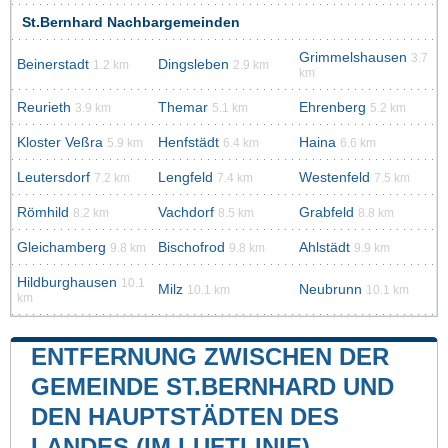
St.Bernhard Nachbargemeinden
Grimmelshausen
3.7
Beinerstadt
Dingsleben
1.2 km
2.9 km
km
Reurieth
Themar
Ehrenberg
3.9 km
5.1 km
5.2 km
Kloster Veßra
Henfstädt
Haina
5.9 km
6.4 km
6.6 km
Leutersdorf
Lengfeld
Westenfeld
7.2 km
7.4 km
7.5 km
Römhild
Vachdorf
Grabfeld
8.2 km
8.5 km
8.8 km
Gleichamberg
Bischofrod
Ahlstädt
9.8 km
9.8 km
9.9 km
Hildburghausen
10.1
Milz
Neubrunn
10.1 km
10.1 km
km
ENTFERNUNG ZWISCHEN DER
GEMEINDE ST.BERNHARD UND
DEN HAUPTSTÄDTEN DES
LANDES (IM LUFTLINIE)