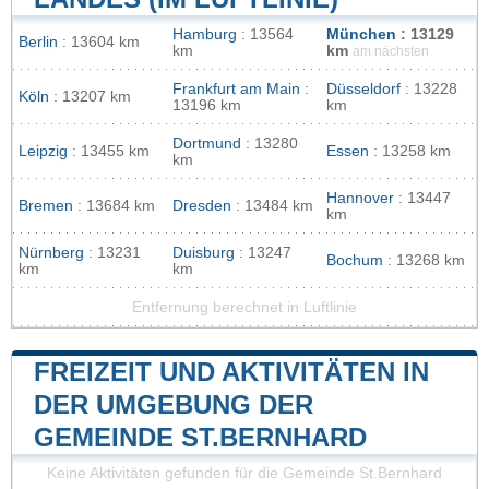
Hamburg
: 13564
München
: 13129
Berlin
: 13604 km
km
km
am nächsten
Frankfurt am Main
:
Düsseldorf
: 13228
Köln
: 13207 km
13196 km
km
Dortmund
: 13280
Leipzig
: 13455 km
Essen
: 13258 km
km
Hannover
: 13447
Bremen
: 13684 km
Dresden
: 13484 km
km
Nürnberg
: 13231
Duisburg
: 13247
Bochum
: 13268 km
km
km
Entfernung berechnet in Luftlinie
FREIZEIT UND AKTIVITÄTEN IN
DER UMGEBUNG DER
GEMEINDE ST.BERNHARD
Keine Aktivitäten gefunden für die Gemeinde St.Bernhard