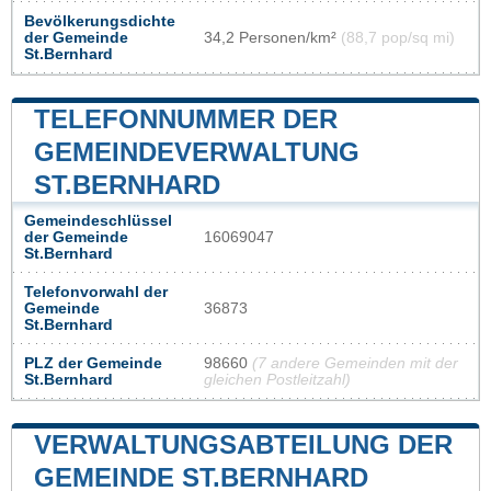
Bevölkerungsdichte
der Gemeinde
34,2 Personen/km²
(88,7 pop/sq mi)
St.Bernhard
TELEFONNUMMER DER
GEMEINDEVERWALTUNG
ST.BERNHARD
Gemeindeschlüssel
der Gemeinde
16069047
St.Bernhard
Telefonvorwahl der
Gemeinde
36873
St.Bernhard
PLZ der Gemeinde
98660
(7 andere Gemeinden mit der
St.Bernhard
gleichen Postleitzahl)
VERWALTUNGSABTEILUNG DER
GEMEINDE ST.BERNHARD