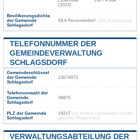
Einwohner
190 / 4 664
(2023)
Bevölkerungsdichte
der Gemeinde
59,6 Personen/km²
(154,4 pop/sq mi)
Schlagsdorf
TELEFONNUMMER DER
GEMEINDEVERWALTUNG
SCHLAGSDORF
Gemeindeschlüssel
der Gemeinde
13074073
Schlagsdorf
Telefonvorwahl der
Gemeinde
38875
Schlagsdorf
PLZ der Gemeinde
19217
(12 andere Gemeinden mit der
Schlagsdorf
gleichen Postleitzahl)
VERWALTUNGSABTEILUNG DER