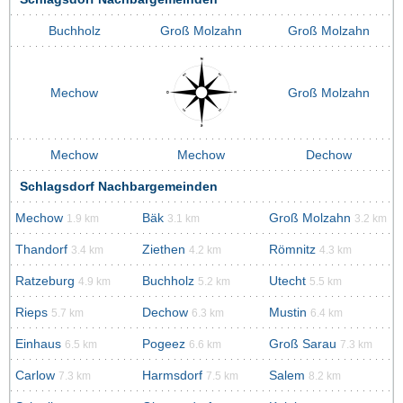
Buchholz
Groß Molzahn
Groß Molzahn
Mechow
Groß Molzahn
Mechow
Mechow
Dechow
Schlagsdorf Nachbargemeinden
Mechow
Bäk
Groß Molzahn
1.9 km
3.1 km
3.2 km
Thandorf
Ziethen
Römnitz
3.4 km
4.2 km
4.3 km
Ratzeburg
Buchholz
Utecht
4.9 km
5.2 km
5.5 km
Rieps
Dechow
Mustin
5.7 km
6.3 km
6.4 km
Einhaus
Pogeez
Groß Sarau
6.5 km
6.6 km
7.3 km
Carlow
Harmsdorf
Salem
7.3 km
7.5 km
8.2 km