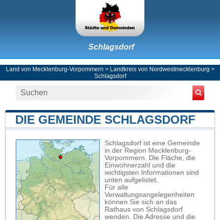
Schlagsdorf
Land von Mecklenburg-Vorpommern
>
Landkreis von Nordwestmecklenburg
>
Schlagsdorf
DIE GEMEINDE SCHLAGSDORF
Schlagsdorf ist eine Gemeinde
in der Region Mecklenburg-
Vorpommern. Die Fläche, die
Einwohnerzahl und die
wichtigsten Informationen sind
unten aufgelistet.
Für alle
Verwaltungsangelegenheiten
können Sie sich an das
Rathaus von Schlagsdorf
wenden. Die Adresse und die