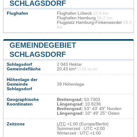
SCHLAGSDORF
Flughafen
Flughafen Lübeck
10.8 km
Flughafen Hamburg
56.2 km
Flugplatz Hamburg-Finkenwerder
68.8
km
GEMEINDEGEBIET
SCHLAGSDORF
Schlagsdorf
2 043 Hektar
Gemeindefläche
20,43 km²
(7,89 sq mi)
Höhenlage der
Gemeinde
39 Höhenlage
Schlagsdorf
Geographische
Breitengrad:
53.7303
Koordinaten
Längengrad:
10.8236
Breitengrad:
53° 43' 49'' Norden
Längengrad:
10° 49' 25'' Osten
Zeitzone
UTC
+1:00 (Europe/Berlin)
Sommerzeit : UTC +2:00
Winterzeit : UTC +1:00