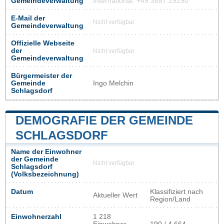
Gemeindeverwaltung
International: +49 3887 29290
E-Mail der
Nicht verfügbar
Gemeindeverwaltung
Offizielle Webseite
der
Nicht verfügbar
Gemeindeverwaltung
Bürgermeister der
Gemeinde
Ingo Melchin
Schlagsdorf
DEMOGRAFIE DER GEMEINDE
SCHLAGSDORF
Name der Einwohner
der Gemeinde
Nicht verfügbar
Schlagsdorf
(Volksbezeichnung)
Datum
Klassifiziert nach
Aktueller Wert
Region/Land
Einwohnerzahl
1 218