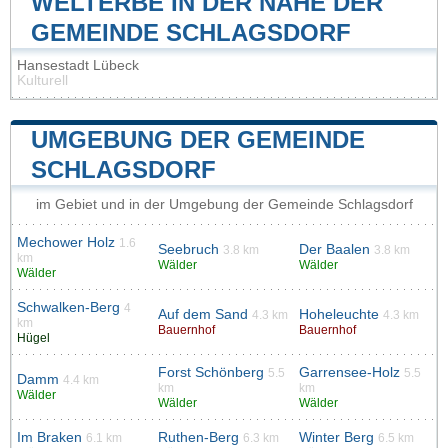
WELTERBE IN DER NÄHE DER
GEMEINDE SCHLAGSDORF
Hansestadt Lübeck
Kulturell
UMGEBUNG DER GEMEINDE
SCHLAGSDORF
im Gebiet und in der Umgebung der Gemeinde Schlagsdorf
Mechower Holz
1.6
Seebruch
Der Baalen
3.8 km
3.8 km
km
Wälder
Wälder
Wälder
Schwalken-Berg
4
Auf dem Sand
Hoheleuchte
4.3 km
4.3 km
km
Bauernhof
Bauernhof
Hügel
Forst Schönberg
Garrensee-Holz
5.5
5.5
Damm
4.4 km
km
km
Wälder
Wälder
Wälder
Im Braken
Ruthen-Berg
Winter Berg
6.1 km
6.3 km
6.5 km