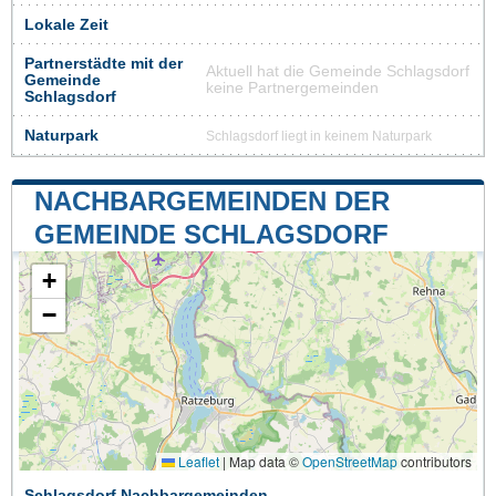
Lokale Zeit
Partnerstädte mit der
Aktuell hat die Gemeinde Schlagsdorf
Gemeinde
keine Partnergemeinden
Schlagsdorf
Naturpark
Schlagsdorf liegt in keinem Naturpark
NACHBARGEMEINDEN DER
GEMEINDE SCHLAGSDORF
+
−
Leaflet
|
Map data ©
OpenStreetMap
contributors
Schlagsdorf Nachbargemeinden