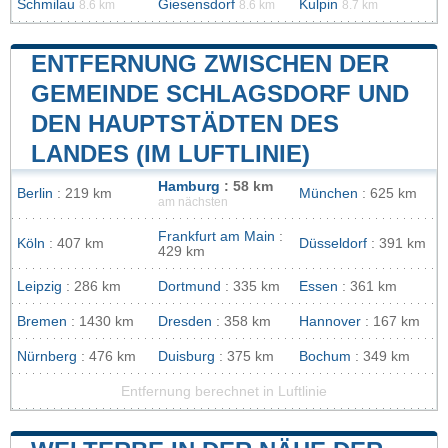
Schmilau
Giesensdorf
Kulpin
8.6 km
8.6 km
8.7 km
ENTFERNUNG ZWISCHEN DER
GEMEINDE SCHLAGSDORF UND
DEN HAUPTSTÄDTEN DES
LANDES (IM LUFTLINIE)
Hamburg
: 58 km
Berlin
: 219 km
München
: 625 km
am nächsten
Frankfurt am Main
:
Köln
: 407 km
Düsseldorf
: 391 km
429 km
Leipzig
: 286 km
Dortmund
: 335 km
Essen
: 361 km
Bremen
: 1430 km
Dresden
: 358 km
Hannover
: 167 km
Nürnberg
: 476 km
Duisburg
: 375 km
Bochum
: 349 km
Entfernung berechnet in Luftlinie