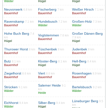
Wälder
Hügel
Hügel
Neuvorwerk
Fischerberg
Weißer Hirsch
6.8 km
7 km
7.1 km
Bauernhof
Bauernhof
Bauernhof
Ravenskamp
Hundebusch
Großen-Holz
7.1 km
7.2 km
7.3 km
Bauernhof
Wälder
Wälder
Hohe Buch Berg
Großer Dänen-Berg
7.4
Vogtstemmen
7.6 km
km
7.9 km
Bauernhof
Hügel
Hügel
Thurower Horst
Tüschenbek
Judenbek
8 km
8 km
8 km
Bauernhof
Bauernhof
Bauernhof
Butz
Kloster-Berg
Hell-Berg
8.1 km
8.1 km
8.4 km
Bauernhof
Hügel
Hügel
Ziegelhorst
Viert
Rosenhagen
8.6 km
8.6 km
8.9 km
Bauernhof
Bauernhof
Bauernhof
Salemer Heide
9.1
Strücken
Bartelsbusch
9.1 km
9.2 km
km
Wälder
Wälder
Heide
Lüneburger Berg
9.5
Eichhorst
Silber-Berg
9.4 km
9.4 km
km
Wälder
Hügel