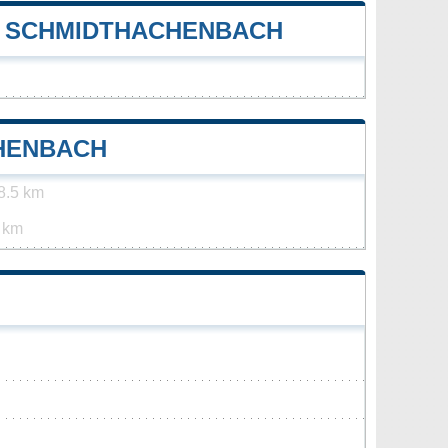
E SCHMIDTHACHENBACH
HENBACH
8.5 km
 km