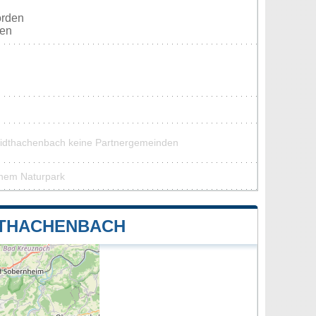
orden
ten
midthachenbach keine Partnergemeinden
inem Naturpark
DTHACHENBACH