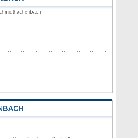
Schmidthachenbach
NBACH