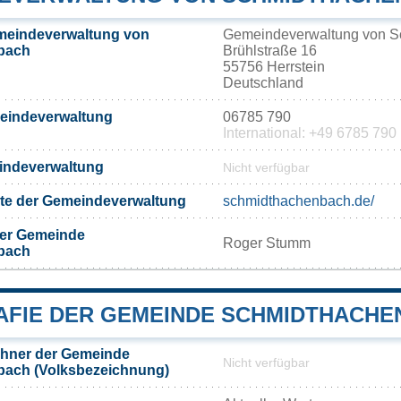
meindeverwaltung von
Gemeindeverwaltung von 
bach
Brühlstraße 16
55756 Herrstein
Deutschland
meindeverwaltung
06785 790
International: +49 6785 790
eindeverwaltung
Nicht verfügbar
eite der Gemeindeverwaltung
schmidthachenbach.de/
der Gemeinde
Roger Stumm
bach
FIE DER GEMEINDE SCHMIDTHACHE
hner der Gemeinde
Nicht verfügbar
ach (Volksbezeichnung)