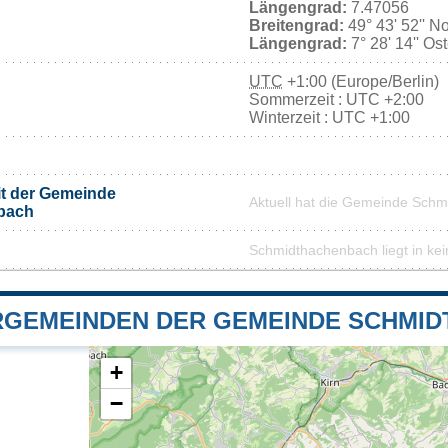
Längengrad:
7.47056
Breitengrad:
49° 43' 52'' N
Längengrad:
7° 28' 14'' Os
UTC
+1:00 (Europe/Berlin)
Sommerzeit : UTC +2:00
Winterzeit : UTC +1:00
it der Gemeinde
Aktuell hat die Gemeinde Sch
bach
Schmidthachenbach liegt in ke
GEMEINDEN DER GEMEINDE SCHMI
+
−