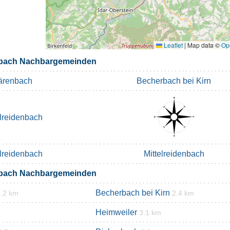
Leaflet
|
Map data ©
Op
bach Nachbargemeinden
ärenbach
Becherbach bei Kirn
elreidenbach
elreidenbach
Mittelreidenbach
bach Nachbargemeinden
Becherbach bei Kirn
2.2 km
2.4 km
Heimweiler
3.1 km