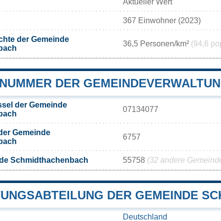
Aktueller Wert
367 Einwohner (2023)
chte der Gemeinde
36,5 Personen/km²
(94,6 po
bach
NUMMER DER GEMEINDEVERWALTUN
sel der Gemeinde
07134077
bach
 der Gemeinde
6757
bach
nde Schmidthachenbach
55758
(32 andere Gemeinden
UNGSABTEILUNG DER GEMEINDE S
Deutschland