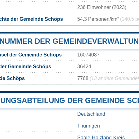
236 Einwohner (2023)
chte der Gemeinde Schöps
54,3 Personen/km²
(140,5 p
NUMMER DER GEMEINDEVERWALTUN
sel der Gemeinde Schöps
16074087
 der Gemeinde Schöps
36424
nde Schöps
7768
(13 andere Gemeinden 
UNGSABTEILUNG DER GEMEINDE SC
Deutschland
Thüringen
Saale-Holzland-Kreis