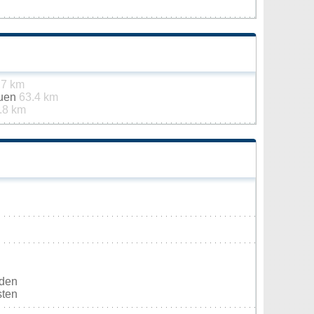
.7 km
auen
63.4 km
.8 km
rden
sten