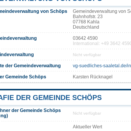
meindeverwaltung von Schöps
Gemeindeverwaltung von S
Bahnhofstr. 23
07768 Kahla
Deutschland
meindeverwaltung
03642 4590
International: +49 3642 459
eindeverwaltung
Nicht verfügbar
eite der Gemeindeverwaltung
vg-suedliches-saaletal.de/
der Gemeinde Schöps
Karsten Rücknagel
FIE DER GEMEINDE SCHÖPS
hner der Gemeinde Schöps
Nicht verfügbar
ung)
Aktueller Wert