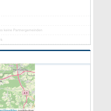
ps keine Partnergemeinden
rk
S
enStreetMap
contributors