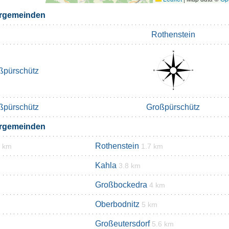
rgemeinden
Rothenstein
ßpürschütz
ßpürschütz
Großpürschütz
rgemeinden
Rothenstein
6 km
1.7 km
Kahla
3.8 km
Großbockedra
4 km
Oberbodnitz
5 km
Großeutersdorf
5.6 km