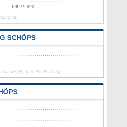
639 / 5 622
op/sq mi)
G SCHÖPS
mit der gleichen Postleitzahl)
HÖPS