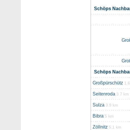
Schöps Nachba
Gro
Gro
Schöps Nachba
Großpürschütz
1.
Seitenroda
3.7 km
Sulza
3.9 km
Bibra
5 km
Zöllnitz
5.1 km