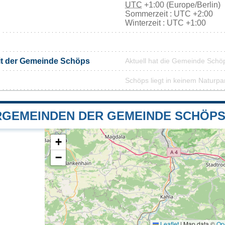
UTC
+1:00 (Europe/Berlin)
Sommerzeit : UTC +2:00
Winterzeit : UTC +1:00
it der Gemeinde Schöps
Aktuell hat die Gemeinde Schö
Schöps liegt in keinem Naturpa
GEMEINDEN DER GEMEINDE SCHÖP
+
−
Leaflet
|
Map data ©
Op