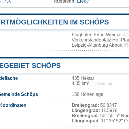
ップス
Russisch:
Шёпс
RTMÖGLICHKEITEN IM SCHÖPS
Flughafen Erfurt-Weimar
47
Verkehrslandeplatz Hof-Pl
Leipzig-Altenburg Airport
65
EGEBIET SCHÖPS
efläche
435 Hektar
4,35 km²
(1,68 sq mi)
Gemeinde Schöps
158 Höhenlage
Koordinaten
Breitengrad:
50.8347
Längengrad:
11.5978
Breitengrad:
50° 50' 5'' No
Längengrad:
11° 35' 52'' O