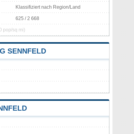
Klassifiziert nach Region/Land
625 / 2 668
0 pop/sq mi)
G SENNFELD
NNFELD