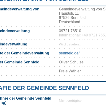
meindeverwaltung von
Gemeindeverwaltung von S
Hauptstr. 11
97526 Sennfeld
Deutschland
meindeverwaltung
09721 76510
International: +49 9721 765
eindeverwaltung
Wird geladen...
eite der Gemeindeverwaltung
sennfeld.de/
der Gemeinde Sennfeld
Oliver Schulze
Freie Wähler
FIE DER GEMEINDE SENNFELD
hner der Gemeinde Sennfeld
Nicht verfügbar
ung)