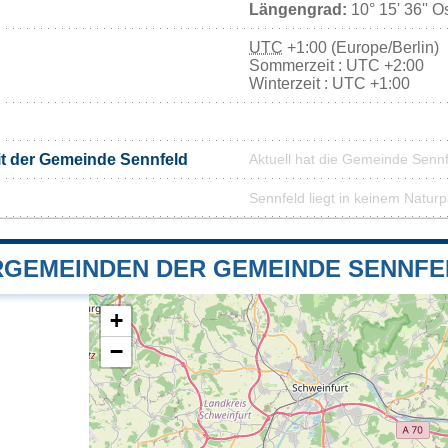
Längengrad:
10° 15' 36'' O
UTC
+1:00 (Europe/Berlin)
Sommerzeit : UTC +2:00
Winterzeit : UTC +1:00
it der Gemeinde Sennfeld
Aktuell hat die Gemeinde Senn
Sennfeld liegt in keinem Naturp
GEMEINDEN DER GEMEINDE SENNFE
+
−