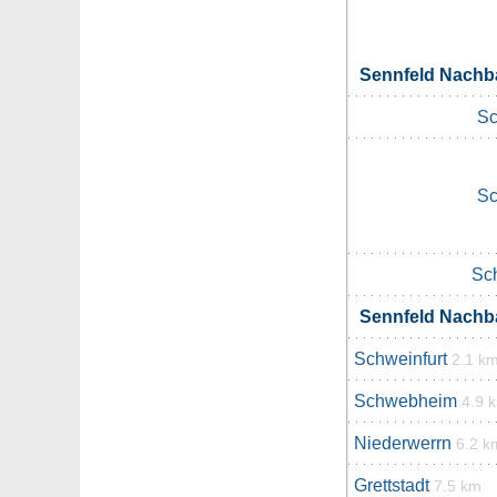
Sennfeld Nach
Sc
Sc
Sc
Sennfeld Nach
Schweinfurt
2.1 k
Schwebheim
4.9 
Niederwerrn
6.2 k
Grettstadt
7.5 km