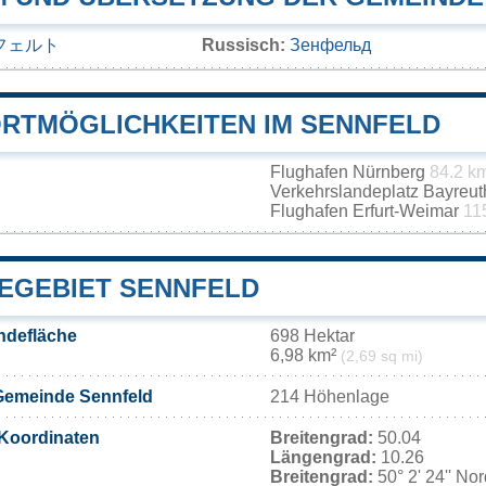
フェルト
Russisch:
Зенфельд
RTMÖGLICHKEITEN IM SENNFELD
Flughafen Nürnberg
84.2 k
Verkehrslandeplatz Bayreu
Flughafen Erfurt-Weimar
11
EGEBIET SENNFELD
ndefläche
698 Hektar
6,98 km²
(2,69 sq mi)
Gemeinde Sennfeld
214 Höhenlage
Koordinaten
Breitengrad:
50.04
Längengrad:
10.26
Breitengrad:
50° 2' 24'' No