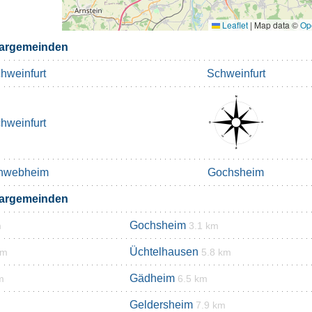
Leaflet
|
Map data ©
Op
bargemeinden
hweinfurt
Schweinfurt
hweinfurt
hwebheim
Gochsheim
bargemeinden
Gochsheim
m
3.1 km
Üchtelhausen
km
5.8 km
Gädheim
m
6.5 km
Geldersheim
7.9 km