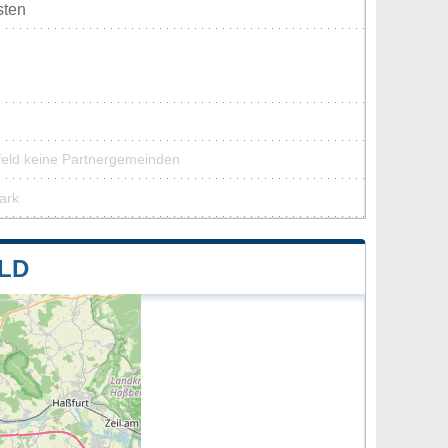
sten
feld keine Partnergemeinden
ark
LD