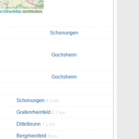
enStreetMap
contributors
Schonungen
Gochsheim
Gochsheim
Schonungen
4.2 km
Grafenrheinfeld
6.2 km
Dittelbrunn
7.1 km
Bergrheinfeld
8 km