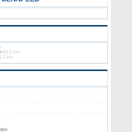
m
th
98.8 km
5.7 km
rden