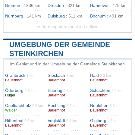
Bremen
: 1936 km
Dresden
: 321 km
Hannover
: 475 km
Nürnberg
: 141 km
Duisburg
: 511 km
Bochum
: 491 km
Entfernung berechnet in Luftlinie
UMGEBUNG DER GEMEINDE
STEINKIRCHEN
im Gebiet und in der Umgebung der Gemeinde Steinkirchen
Grahbruck
Stockach
Haid
1 km
2 km
2.3 km
Bauernhof
Bauernhof
Bauernhof
Öderberg
Ebering
Schachten
2.3 km
2.3 km
2.9 km
Hügel
Bauernhof
Bauernhof
Oselbachholz
Rechlfing
Neulehen
2.9 km
3.3 km
3.3 km
Wälder
Bauernhof
Bauernhof
Riffenthal
Voglstädt
Giglberg
3.6 km
3.8 km
4.8 km
Bauernhof
Bauernhof
Bauernhof