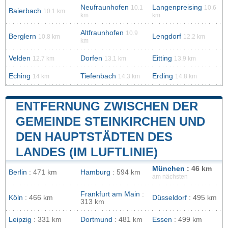
Neufraunhofen
Langenpreising
10.1
10.6
Baierbach
10.1 km
km
km
Altfraunhofen
10.9
Berglern
Lengdorf
10.8 km
12.2 km
km
Velden
Dorfen
Eitting
12.7 km
13.1 km
13.9 km
Eching
Tiefenbach
Erding
14 km
14.3 km
14.8 km
ENTFERNUNG ZWISCHEN DER
GEMEINDE STEINKIRCHEN UND
DEN HAUPTSTÄDTEN DES
LANDES (IM LUFTLINIE)
München
: 46 km
Berlin
: 471 km
Hamburg
: 594 km
am nächsten
Frankfurt am Main
:
Köln
: 466 km
Düsseldorf
: 495 km
313 km
Leipzig
: 331 km
Dortmund
: 481 km
Essen
: 499 km