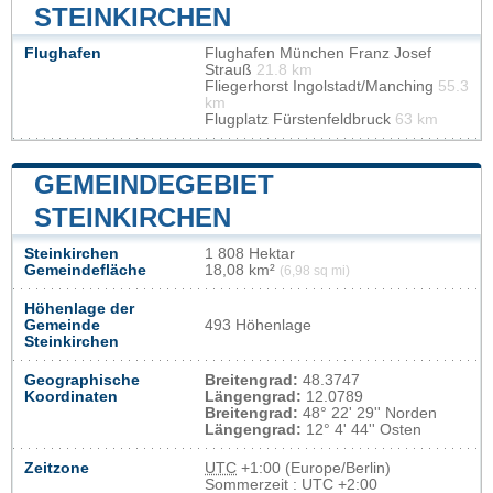
STEINKIRCHEN
Flughafen
Flughafen München Franz Josef
Strauß
21.8 km
Fliegerhorst Ingolstadt/Manching
55.3
km
Flugplatz Fürstenfeldbruck
63 km
GEMEINDEGEBIET
STEINKIRCHEN
Steinkirchen
1 808 Hektar
Gemeindefläche
18,08 km²
(6,98 sq mi)
Höhenlage der
Gemeinde
493 Höhenlage
Steinkirchen
Geographische
Breitengrad:
48.3747
Koordinaten
Längengrad:
12.0789
Breitengrad:
48° 22' 29'' Norden
Längengrad:
12° 4' 44'' Osten
Zeitzone
UTC
+1:00 (Europe/Berlin)
Sommerzeit : UTC +2:00