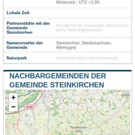
Winterzeit : UTC +1:00
Lokale Zeit
Partnerstädte mit der
Aktuell hat die Gemeinde Steinkirchen
Gemeinde
keine Partnergemeinden
Steinkirchen
Namensvetter der
Steinkirchen, Niedersachsen,
Gemeinde
Allemagne
Naturpark
Steinkirchen liegt in keinem Naturpark
NACHBARGEMEINDEN DER
GEMEINDE STEINKIRCHEN
+
−