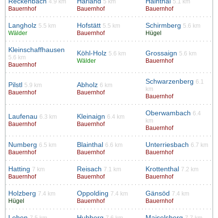
Reckenbach
Harland
Hainthal
4.9 km
5 km
5.1 km
Bauernhof
Bauernhof
Bauernhof
Langholz
Hofstätt
Schirmberg
5.5 km
5.5 km
5.6 km
Wälder
Bauernhof
Hügel
Kleinschaffhausen
Köhl-Holz
Grossaign
5.6 km
5.6 km
5.6 km
Wälder
Bauernhof
Bauernhof
Schwarzenberg
6.1
Pilstl
Abholz
5.9 km
6 km
km
Bauernhof
Bauernhof
Bauernhof
Oberwambach
6.4
Laufenau
Kleinaign
6.3 km
6.4 km
km
Bauernhof
Bauernhof
Bauernhof
Numberg
Blainthal
Unterriesbach
6.5 km
6.6 km
6.7 km
Bauernhof
Bauernhof
Bauernhof
Hatting
Reisach
Krottenthal
7 km
7.1 km
7.2 km
Bauernhof
Bauernhof
Bauernhof
Holzberg
Oppolding
Gänsöd
7.4 km
7.4 km
7.4 km
Hügel
Bauernhof
Bauernhof
Lehen
Hubberg
Maiselsberg