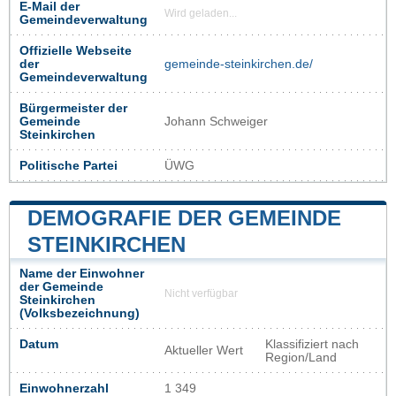
E-Mail der
Wird geladen...
Gemeindeverwaltung
Offizielle Webseite
der
gemeinde-steinkirchen.de/
Gemeindeverwaltung
Bürgermeister der
Gemeinde
Johann Schweiger
Steinkirchen
Politische Partei
ÜWG
DEMOGRAFIE DER GEMEINDE
STEINKIRCHEN
Name der Einwohner
der Gemeinde
Nicht verfügbar
Steinkirchen
(Volksbezeichnung)
Datum
Klassifiziert nach
Aktueller Wert
Region/Land
Einwohnerzahl
1 349