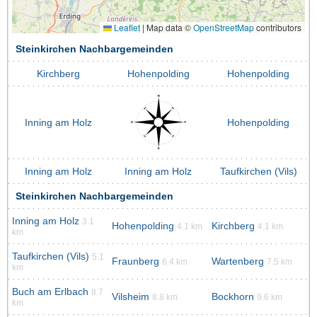
Leaflet
|
Map data ©
OpenStreetMap
contributors
Steinkirchen Nachbargemeinden
Kirchberg
Hohenpolding
Hohenpolding
Inning am Holz
Hohenpolding
Inning am Holz
Inning am Holz
Taufkirchen (Vils)
Steinkirchen Nachbargemeinden
Inning am Holz
3.1
Hohenpolding
Kirchberg
4.1 km
4.1 km
km
Taufkirchen (Vils)
5.1
Fraunberg
Wartenberg
6.4 km
7.5 km
km
Buch am Erlbach
8.7
Vilsheim
Bockhorn
8.8 km
9.6 km
km