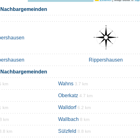
n Nachbargemeinden
pershausen
pershausen
Rippershausen
n Nachbargemeinden
Wahns
5 km
3.7 km
Oberkatz
4.7 km
Walldorf
1 km
6.2 km
Wallbach
.8 km
8 km
Sülzfeld
8.8 km
8.8 km