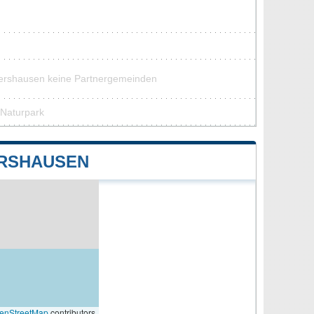
fershausen keine Partnergemeinden
 Naturpark
ERSHAUSEN
enStreetMap
contributors