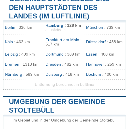
DEN HAUPTSTÄDTEN DES
LANDES (IM LUFTLINIE)
Hamburg
: 128 km
Berlin
: 336 km
München
: 739 km
am nächsten
Frankfurt am Main
:
Köln
: 462 km
Düsseldorf
: 438 km
517 km
Leipzig
: 409 km
Dortmund
: 389 km
Essen
: 408 km
Bremen
: 1313 km
Dresden
: 482 km
Hannover
: 259 km
Nürnberg
: 589 km
Duisburg
: 418 km
Bochum
: 400 km
Entfernung berechnet in Luftlinie
UMGEBUNG DER GEMEINDE
STOLTEBÜLL
im Gebiet und in der Umgebung der Gemeinde Stoltebüll