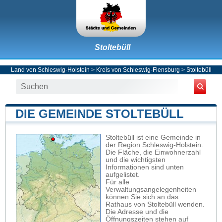
Stoltebüll
Land von Schleswig-Holstein
>
Kreis von Schleswig-Flensburg
>
Stoltebüll
DIE GEMEINDE STOLTEBÜLL
Stoltebüll ist eine Gemeinde in
der Region Schleswig-Holstein.
Die Fläche, die Einwohnerzahl
und die wichtigsten
Informationen sind unten
aufgelistet.
Für alle
Verwaltungsangelegenheiten
können Sie sich an das
Rathaus von Stoltebüll wenden.
Die Adresse und die
Öffnungszeiten stehen auf