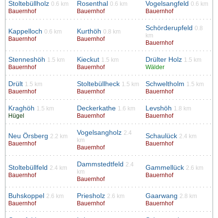
Stoltebüllholz
Rosenthal
Vogelsangfeld
0.6 km
0.6 km
0.6 km
Bauernhof
Bauernhof
Bauernhof
Schörderupfeld
0.8
Kappelloch
Kurthöh
0.6 km
0.8 km
km
Bauernhof
Bauernhof
Bauernhof
Stenneshöh
Kieckut
Drülter Holz
1.5 km
1.5 km
1.5 km
Bauernhof
Bauernhof
Wälder
Drült
Stoltebüllheck
Schweltholm
1.5 km
1.5 km
1.5 km
Bauernhof
Bauernhof
Bauernhof
Kraghöh
Deckerkathe
Levshöh
1.5 km
1.6 km
1.8 km
Hügel
Bauernhof
Bauernhof
Vogelsangholz
2.4
Neu Örsberg
Schaulück
2.2 km
2.4 km
km
Bauernhof
Bauernhof
Bauernhof
Dammstedtfeld
2.4
Stoltebüllfeld
Gammellück
2.4 km
2.6 km
km
Bauernhof
Bauernhof
Bauernhof
Buhskoppel
Priesholz
Gaarwang
2.6 km
2.6 km
2.8 km
Bauernhof
Bauernhof
Bauernhof