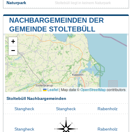
Naturpark
Stoltebüll liegt in keinem Naturpark
NACHBARGEMEINDEN DER
GEMEINDE STOLTEBÜLL
+
−
Leaflet
|
Map data ©
OpenStreetMap
contributors
Stoltebüll Nachbargemeinden
Stangheck
Stangheck
Rabenholz
Stangheck
Rabenholz