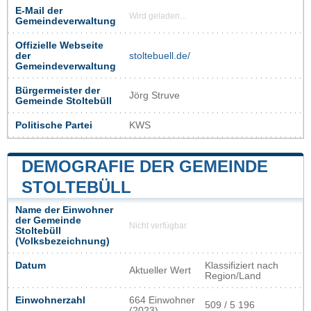
E-Mail der
Wird geladen...
Gemeindeverwaltung
Offizielle Webseite
der
stoltebuell.de/
Gemeindeverwaltung
Bürgermeister der
Jörg Struve
Gemeinde Stoltebüll
Politische Partei
KWS
DEMOGRAFIE DER GEMEINDE
STOLTEBÜLL
Name der Einwohner
der Gemeinde
Nicht verfügbar
Stoltebüll
(Volksbezeichnung)
Datum
Klassifiziert nach
Aktueller Wert
Region/Land
Einwohnerzahl
664 Einwohner
509 / 5 196
(2023)