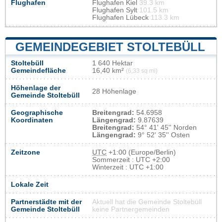
Flughafen
Flughafen Kiel
39.3 km
Flughafen Sylt
101.5 km
Flughafen Lübeck
113.3 km
GEMEINDEGEBIET STOLTEBÜLL
Stoltebüll
1 640 Hektar
Gemeindefläche
16,40 km²
(6,33 sq mi)
Höhenlage der
28 Höhenlage
Gemeinde Stoltebüll
Geographische
Breitengrad:
54.6958
Koordinaten
Längengrad:
9.87639
Breitengrad:
54° 41' 45'' Norden
Längengrad:
9° 52' 35'' Osten
Zeitzone
UTC
+1:00 (Europe/Berlin)
Sommerzeit : UTC +2:00
Winterzeit : UTC +1:00
Lokale Zeit
Partnerstädte mit der
Aktuell hat die Gemeinde Stoltebüll
Gemeinde Stoltebüll
keine Partnergemeinden