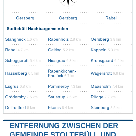
Oersberg
Oersberg
Rabel
Stoltebüll Nachbargemeinden
Stangheck
Rabenholz
Oersberg
1.6 km
2.8 km
3.8 km
Rabel
Gelting
Kappeln
4.7 km
5.2 km
5.3 km
Scheggerott
Niesgrau
Kronsgaard
5.4 km
6.3 km
6.4 km
Rabenkirchen-
Hasselberg
Wagersrott
6.5 km
6.8 km
Faulück
6.7 km
Esgrus
Pommerby
Maasholm
6.8 km
7.3 km
7.4 km
Grödersby
Saustrup
Rügge
7.5 km
7.6 km
7.7 km
Dollrottfeld
Ekenis
Steinberg
8 km
8.4 km
8.5 km
ENTFERNUNG ZWISCHEN DER
GEMEINDE STOLTEBÜLL UND