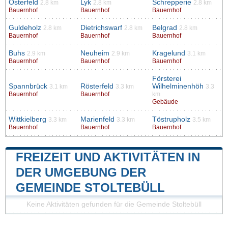
Osterfeld
Lyk
Schrepperie
2.8 km
2.8 km
2.8 km
Bauernhof
Bauernhof
Bauernhof
Guldeholz
Dietrichswarf
Belgrad
2.8 km
2.8 km
2.8 km
Bauernhof
Bauernhof
Bauernhof
Buhs
Neuheim
Kragelund
2.9 km
2.9 km
3.1 km
Bauernhof
Bauernhof
Bauernhof
Försterei
Spannbrück
Rösterfeld
Wilhelminenhöh
3.1 km
3.3 km
3.3
Bauernhof
Bauernhof
km
Gebäude
Wittkielberg
Marienfeld
Töstrupholz
3.3 km
3.3 km
3.5 km
Bauernhof
Bauernhof
Bauernhof
FREIZEIT UND AKTIVITÄTEN IN
DER UMGEBUNG DER
GEMEINDE STOLTEBÜLL
Keine Aktivitäten gefunden für die Gemeinde Stoltebüll