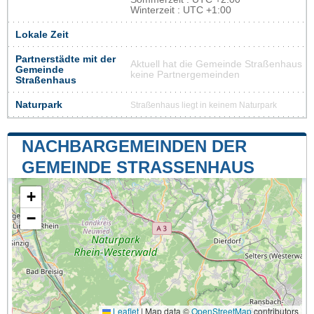
Winterzeit : UTC +1:00
Lokale Zeit
Partnerstädte mit der
Aktuell hat die Gemeinde Straßenhaus
Gemeinde
keine Partnergemeinden
Straßenhaus
Naturpark
Straßenhaus liegt in keinem Naturpark
NACHBARGEMEINDEN DER
GEMEINDE STRASSENHAUS
+
−
Leaflet
|
Map data ©
OpenStreetMap
contributors