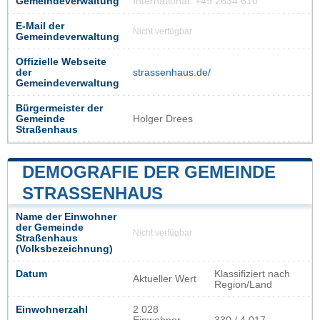
Gemeindeverwaltung
International: +49 2634 610
E-Mail der
Nicht verfügbar
Gemeindeverwaltung
Offizielle Webseite
der
strassenhaus.de/
Gemeindeverwaltung
Bürgermeister der
Gemeinde
Holger Drees
Straßenhaus
DEMOGRAFIE DER GEMEINDE
STRASSENHAUS
Name der Einwohner
der Gemeinde
Nicht verfügbar
Straßenhaus
(Volksbezeichnung)
Datum
Klassifiziert nach
Aktueller Wert
Region/Land
Einwohnerzahl
2 028