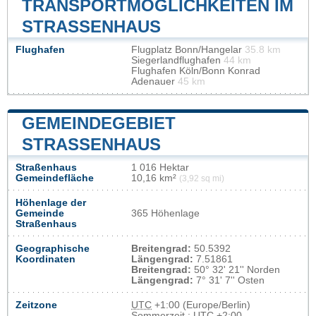
TRANSPORTMÖGLICHKEITEN IM
STRASSENHAUS
Flughafen
Flugplatz Bonn/Hangelar
35.8 km
Siegerlandflughafen
44 km
Flughafen Köln/Bonn Konrad
Adenauer
45 km
GEMEINDEGEBIET
STRASSENHAUS
Straßenhaus
1 016 Hektar
Gemeindefläche
10,16 km²
(3,92 sq mi)
Höhenlage der
Gemeinde
365 Höhenlage
Straßenhaus
Geographische
Breitengrad:
50.5392
Koordinaten
Längengrad:
7.51861
Breitengrad:
50° 32' 21'' Norden
Längengrad:
7° 31' 7'' Osten
Zeitzone
UTC
+1:00 (Europe/Berlin)
Sommerzeit : UTC +2:00