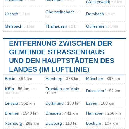
(Westerwald)
5.6 km
Obersteinebach
5.9
Urbach
Dernbach
5.7 km
5.9 km
km
Melsbach
Thalhausen
Güllesheim
6.1 km
6.2 km
6.6 km
ENTFERNUNG ZWISCHEN DER
GEMEINDE STRASSENHAUS U
ND DEN HAUPTSTÄDTEN DES L
ANDES (IM LUFTLINIE)
Berlin
: 464 km
Hamburg
: 376 km
München
: 397 km
Köln
: 59 km
Frankfurt am Main
:
am
Düsseldorf
: 92 km
95 km
nächsten
Leipzig
: 352 km
Dortmund
: 109 km
Essen
: 108 km
Bremen
: 1549 km
Dresden
: 441 km
Hannover
: 256 km
Nürnberg
: 282 km
Duisburg
: 113 km
Bochum
: 107 km