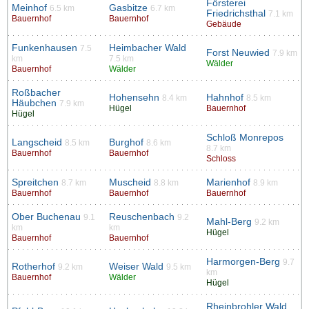
Försterei
Meinhof
Gasbitze
6.5 km
6.7 km
Friedrichsthal
7.1 km
Bauernhof
Bauernhof
Gebäude
Funkenhausen
Heimbacher Wald
7.5
Forst Neuwied
7.9 km
km
7.5 km
Wälder
Bauernhof
Wälder
Roßbacher
Hohensehn
Hahnhof
8.4 km
8.5 km
Häubchen
7.9 km
Hügel
Bauernhof
Hügel
Schloß Monrepos
Langscheid
Burghof
8.5 km
8.6 km
8.7 km
Bauernhof
Bauernhof
Schloss
Spreitchen
Muscheid
Marienhof
8.7 km
8.8 km
8.9 km
Bauernhof
Bauernhof
Bauernhof
Ober Buchenau
Reuschenbach
9.1
9.2
Mahl-Berg
9.2 km
km
km
Hügel
Bauernhof
Bauernhof
Harmorgen-Berg
9.7
Rotherhof
Weiser Wald
9.2 km
9.5 km
km
Bauernhof
Wälder
Hügel
Rheinbrohler Wald