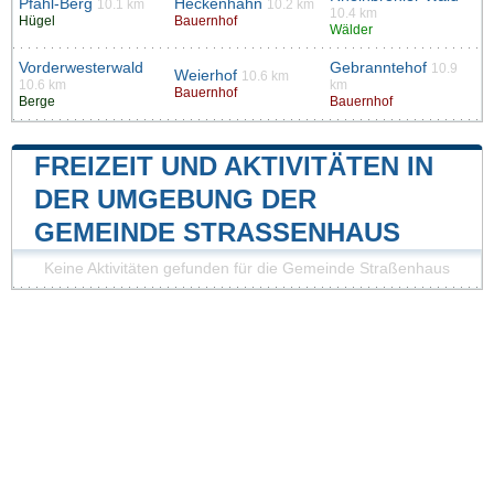
Pfahl-Berg
Heckenhahn
10.1 km
10.2 km
10.4 km
Hügel
Bauernhof
Wälder
Vorderwesterwald
Gebranntehof
10.9
Weierhof
10.6 km
10.6 km
km
Bauernhof
Berge
Bauernhof
FREIZEIT UND AKTIVITÄTEN IN
DER UMGEBUNG DER
GEMEINDE STRASSENHAUS
Keine Aktivitäten gefunden für die Gemeinde Straßenhaus