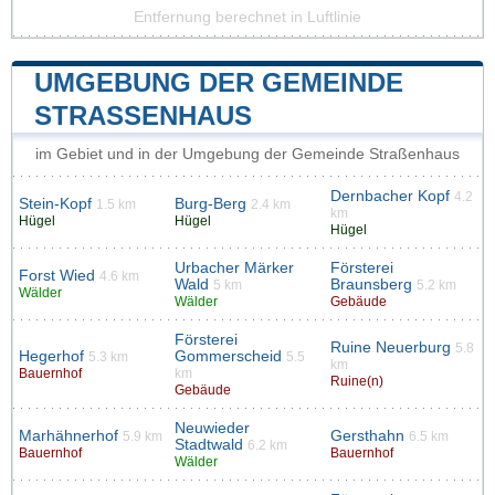
Entfernung berechnet in Luftlinie
UMGEBUNG DER GEMEINDE
STRASSENHAUS
im Gebiet und in der Umgebung der Gemeinde Straßenhaus
Dernbacher Kopf
4.2
Stein-Kopf
Burg-Berg
1.5 km
2.4 km
km
Hügel
Hügel
Hügel
Urbacher Märker
Försterei
Forst Wied
4.6 km
Wald
Braunsberg
5 km
5.2 km
Wälder
Wälder
Gebäude
Försterei
Ruine Neuerburg
5.8
Hegerhof
Gommerscheid
5.3 km
5.5
km
Bauernhof
km
Ruine(n)
Gebäude
Neuwieder
Marhähnerhof
Gersthahn
5.9 km
6.5 km
Stadtwald
6.2 km
Bauernhof
Bauernhof
Wälder