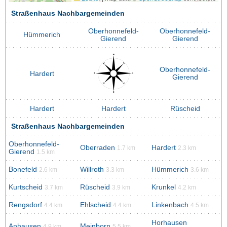
Straßenhaus Nachbargemeinden
Oberhonnefeld-
Oberhonnefeld-
Hümmerich
Gierend
Gierend
Oberhonnefeld-
Hardert
Gierend
Hardert
Hardert
Rüscheid
Straßenhaus Nachbargemeinden
Oberhonnefeld-
Oberraden
Hardert
1.7 km
2.3 km
Gierend
1.5 km
Bonefeld
Willroth
Hümmerich
2.6 km
3.3 km
3.6 km
Kurtscheid
Rüscheid
Krunkel
3.7 km
3.9 km
4.2 km
Rengsdorf
Ehlscheid
Linkenbach
4.4 km
4.4 km
4.5 km
Horhausen
Anhausen
Meinborn
4.9 km
5.5 km