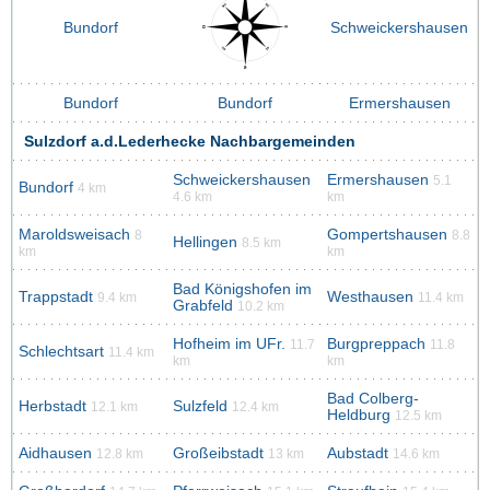
Bundorf
Schweickershausen
Bundorf
Bundorf
Ermershausen
Sulzdorf a.d.Lederhecke Nachbargemeinden
Schweickershausen
Ermershausen
5.1
Bundorf
4 km
4.6 km
km
Maroldsweisach
Gompertshausen
8
8.8
Hellingen
8.5 km
km
km
Bad Königshofen im
Trappstadt
Westhausen
9.4 km
11.4 km
Grabfeld
10.2 km
Hofheim im UFr.
Burgpreppach
11.7
11.8
Schlechtsart
11.4 km
km
km
Bad Colberg-
Herbstadt
Sulzfeld
12.1 km
12.4 km
Heldburg
12.5 km
Aidhausen
Großeibstadt
Aubstadt
12.8 km
13 km
14.6 km