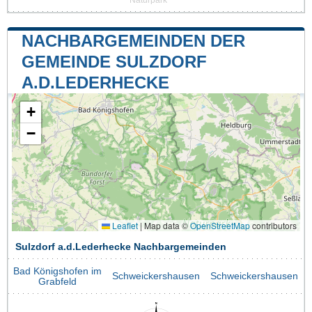
Naturpark
NACHBARGEMEINDEN DER
GEMEINDE SULZDORF
A.D.LEDERHECKE
+
−
Leaflet
|
Map data ©
OpenStreetMap
contributors
Sulzdorf a.d.Lederhecke Nachbargemeinden
Bad Königshofen im
Schweickershausen
Schweickershausen
Grabfeld