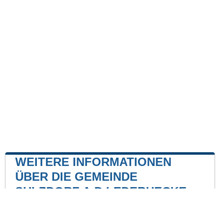
WEITERE INFORMATIONEN
ÜBER DIE GEMEINDE
SULZDORF A.D.LEDERHECKE
Kernkraftwerk
Kernkraftwerk Grafenrheinfeld
39 mile