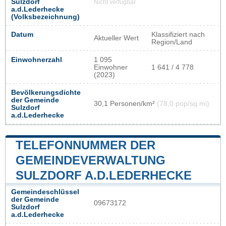
Sulzdorf
Nicht verfügbar
a.d.Lederhecke
(Volksbezeichnung)
Datum
Klassifiziert nach
Aktueller Wert
Region/Land
Einwohnerzahl
1 095
Einwohner
1 641 / 4 778
(2023)
Bevölkerungsdichte
der Gemeinde
30,1 Personen/km²
(78,0 pop/sq mi)
Sulzdorf
a.d.Lederhecke
TELEFONNUMMER DER
GEMEINDEVERWALTUNG
SULZDORF A.D.LEDERHECKE
Gemeindeschlüssel
der Gemeinde
09673172
Sulzdorf
a.d.Lederhecke