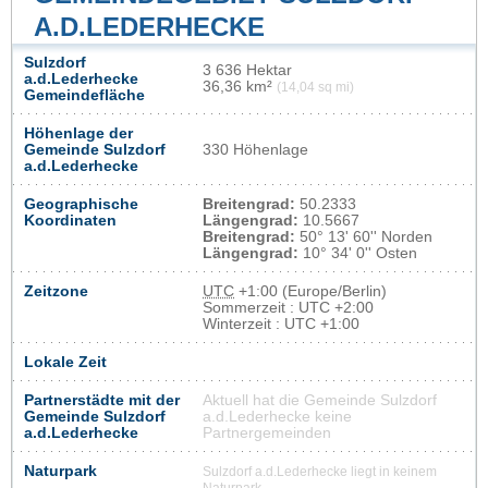
A.D.LEDERHECKE
Sulzdorf
3 636 Hektar
a.d.Lederhecke
36,36 km²
(14,04 sq mi)
Gemeindefläche
Höhenlage der
Gemeinde Sulzdorf
330 Höhenlage
a.d.Lederhecke
Geographische
Breitengrad:
50.2333
Koordinaten
Längengrad:
10.5667
Breitengrad:
50° 13' 60'' Norden
Längengrad:
10° 34' 0'' Osten
Zeitzone
UTC
+1:00 (Europe/Berlin)
Sommerzeit : UTC +2:00
Winterzeit : UTC +1:00
Lokale Zeit
Partnerstädte mit der
Aktuell hat die Gemeinde Sulzdorf
Gemeinde Sulzdorf
a.d.Lederhecke keine
a.d.Lederhecke
Partnergemeinden
Naturpark
Sulzdorf a.d.Lederhecke liegt in keinem