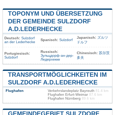
TOPONYM UND ÜBERSETZUNG
DER GEMEINDE SULZDORF
A.D.LEDERHECKE
Japanisch:
ズルツ
Deutsch:
Sulzdorf
Spanisch:
Sulzdorf
an der Lederhecke
ドルフ
Russisch:
Chinesisch:
苏尔茨
Portugiesisch:
Зульцдорф-ан-дер-
Sulzdorf
多夫
Ледерхекке
TRANSPORTMÖGLICHKEITEN IM
SULZDORF A.D.LEDERHECKE
Flughafen
Verkehrslandeplatz Bayreuth
81.4 km
Flughafen Erfurt-Weimar
87.6 km
Flughafen Nürnberg
89.6 km
GEMEINDEGEBIET SULZDORF