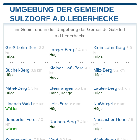
UMGEBUNG DER GEMEINDE
SULZDORF A.D.LEDERHECKE
im Gebiet und in der Umgebung der Gemeinde Sulzdorf
a.d.Lederhecke
Groß Lehn-Berg
Klein Lehn-Berg
3.3
3.6
Langer Berg
3.4 km
km
km
Hügel
Hügel
Hügel
Kleiner Haß-Berg
4.1
Büchel-Berg
Milz-Berg
3.9 km
5.2 km
km
Hügel
Hügel
Hügel
Mittel-Berg
Steinrangen
Lauter-Berg
5.5 km
5.5 km
6.1 km
Hügel
Hang, Hänge
Hügel
Lindach Wald
Lein-Berg
Nußhügel
6.5 km
6.6 km
6.8 km
Wälder
Hügel
Hügel
Bundorfer Forst
Nassacher Höhe
7.3
7.6
Rauhen-Berg
7.4 km
km
km
Hügel
Wälder
Hügel
Sambachshof
Wart
Büchelberg