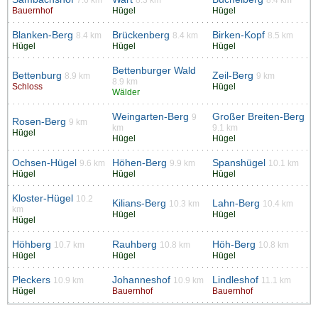
7.6 km
8.3 km
8.4 km
Bauernhof
Hügel
Hügel
Blanken-Berg
Brückenberg
Birken-Kopf
8.4 km
8.4 km
8.5 km
Hügel
Hügel
Hügel
Bettenburger Wald
Bettenburg
Zeil-Berg
8.9 km
9 km
8.9 km
Schloss
Hügel
Wälder
Weingarten-Berg
Großer Breiten-Berg
9
Rosen-Berg
9 km
km
9.1 km
Hügel
Hügel
Hügel
Ochsen-Hügel
Höhen-Berg
Spanshügel
9.6 km
9.9 km
10.1 km
Hügel
Hügel
Hügel
Kloster-Hügel
10.2
Kilians-Berg
Lahn-Berg
10.3 km
10.4 km
km
Hügel
Hügel
Hügel
Höhberg
Rauhberg
Höh-Berg
10.7 km
10.8 km
10.8 km
Hügel
Hügel
Hügel
Pleckers
Johanneshof
Lindleshof
10.9 km
10.9 km
11.1 km
Hügel
Bauernhof
Bauernhof