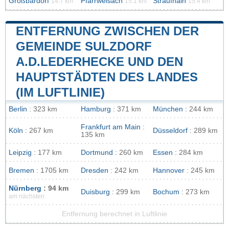
Großbardorf
Pfarrweisach
Straufhain
14.7 km
15.1 km
15.4 km
ENTFERNUNG ZWISCHEN DER
GEMEINDE SULZDORF
A.D.LEDERHECKE UND DEN
HAUPTSTÄDTEN DES LANDES
(IM LUFTLINIE)
Berlin
: 323 km
Hamburg
: 371 km
München
: 244 km
Frankfurt am Main
:
Köln
: 267 km
Düsseldorf
: 289 km
135 km
Leipzig
: 177 km
Dortmund
: 260 km
Essen
: 284 km
Bremen
: 1705 km
Dresden
: 242 km
Hannover
: 245 km
Nürnberg
: 94 km
Duisburg
: 299 km
Bochum
: 273 km
am nächsten
Entfernung berechnet in Luftlinie