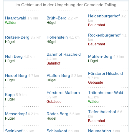
im Gebiet und in der Umgebung der Gemeinde Talling
Heidenburgerhof
3.2
Haardtwald
Brühl-Berg
1.9 km
2.2 km
km
Wälder
Hügel
Bauernhof
Rockenburgerhof
4.1
Reitzen-Berg
Hohenstein
3.7 km
4.1 km
km
Hügel
Hügel
Bauernhof
Bahnhof Rascheid
Noh Berg
Mühlen-Berg
4.3 km
4.7 km
4.4 km
Hügel
Hügel
Bahnhof
Försterei Hilscheid
Heidel-Berg
Pfaffen-Berg
4.7 km
5.2 km
5.7 km
Hügel
Hügel
Gebäude
Försterei Malborn
Trittenheimer Wald
Kupp
5.9 km
5.9 km
6.1 km
Hügel
Gebäude
Wälder
Tiefenthalerhof
6.6
Messerkopf
Röder-Berg
6.2 km
6.6 km
km
Hügel
Hügel
Bauernhof
Steinkopf
Schlaukopf
Neumehring
6.9 km
6.9 km
7 km