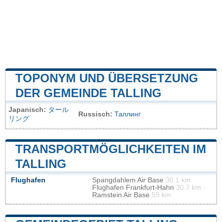
TOPONYM UND ÜBERSETZUNG
DER GEMEINDE TALLING
Japanisch:
タール
Russisch:
Таллинг
リング
TRANSPORTMÖGLICHKEITEN IM
TALLING
Flughafen
Spangdahlem Air Base
30.1 km
Flughafen Frankfurt-Hahn
30.7 km
Ramstein Air Base
59 km