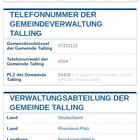
TELEFONNUMMER DER
GEMEINDEVERWALTUNG
TALLING
Gemeindeschlüssel
07231122
der Gemeinde Talling
Telefonvorwahl der
6504
Gemeinde Talling
PLZ der Gemeinde
54426
(13 andere Gemeinden mit der
Talling
gleichen Postleitzahl)
VERWALTUNGSABTEILUNG DER
GEMEINDE TALLING
Land
Deutschland
Land
Rheinland-Pfalz
Landkreis
Bernkastel-Wittlich