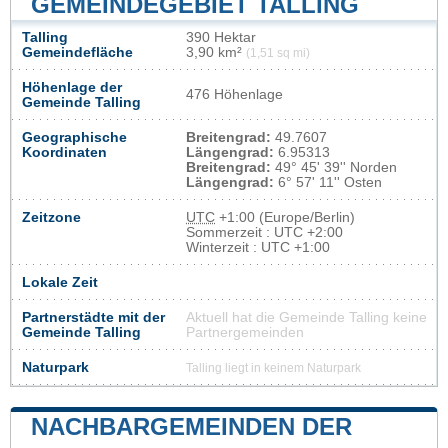
GEMEINDEGEBIET TALLING
Talling
390 Hektar
Gemeindefläche
3,90 km²
(1,51 sq mi)
Höhenlage der
476 Höhenlage
Gemeinde Talling
Geographische
Breitengrad:
49.7607
Koordinaten
Längengrad:
6.95313
Breitengrad:
49° 45' 39'' Norden
Längengrad:
6° 57' 11'' Osten
Zeitzone
UTC
+1:00 (Europe/Berlin)
Sommerzeit : UTC +2:00
Winterzeit : UTC +1:00
Lokale Zeit
Partnerstädte mit der
Aktuell hat die Gemeinde Talling keine
Gemeinde Talling
Partnergemeinden
Naturpark
Talling liegt in keinem Naturpark
NACHBARGEMEINDEN DER