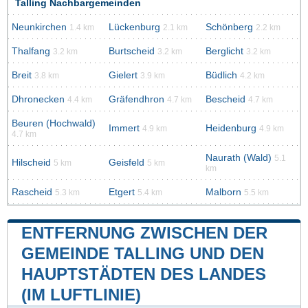
Talling Nachbargemeinden
Neunkirchen
Lückenburg
Schönberg
1.4 km
2.1 km
2.2 km
Thalfang
Burtscheid
Berglicht
3.2 km
3.2 km
3.2 km
Breit
Gielert
Büdlich
3.8 km
3.9 km
4.2 km
Dhronecken
Gräfendhron
Bescheid
4.4 km
4.7 km
4.7 km
Beuren (Hochwald)
Immert
Heidenburg
4.9 km
4.9 km
4.7 km
Naurath (Wald)
5.1
Hilscheid
Geisfeld
5 km
5 km
km
Rascheid
Etgert
Malborn
5.3 km
5.4 km
5.5 km
ENTFERNUNG ZWISCHEN DER
GEMEINDE TALLING UND DEN
HAUPTSTÄDTEN DES LANDES
(IM LUFTLINIE)