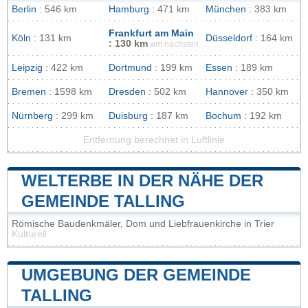
Berlin
: 546 km
Hamburg
: 471 km
München
: 383 km
Frankfurt am Main
Köln
: 131 km
Düsseldorf
: 164 km
: 130 km
am nächsten
Leipzig
: 422 km
Dortmund
: 199 km
Essen
: 189 km
Bremen
: 1598 km
Dresden
: 502 km
Hannover
: 350 km
Nürnberg
: 299 km
Duisburg
: 187 km
Bochum
: 192 km
Entfernung berechnet in Luftlinie
WELTERBE IN DER NÄHE DER
GEMEINDE TALLING
Römische Baudenkmäler, Dom und Liebfrauenkirche in Trier
Kulturell
UMGEBUNG DER GEMEINDE
TALLING