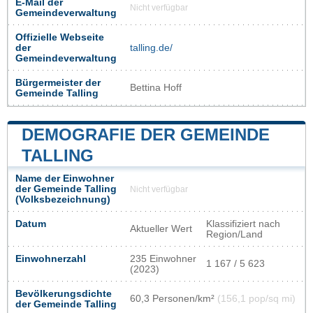
E-Mail der
Nicht verfügbar
Gemeindeverwaltung
Offizielle Webseite
der
talling.de/
Gemeindeverwaltung
Bürgermeister der
Bettina Hoff
Gemeinde Talling
DEMOGRAFIE DER GEMEINDE
TALLING
Name der Einwohner
der Gemeinde Talling
Nicht verfügbar
(Volksbezeichnung)
Datum
Klassifiziert nach
Aktueller Wert
Region/Land
Einwohnerzahl
235 Einwohner
1 167 / 5 623
(2023)
Bevölkerungsdichte
60,3 Personen/km²
(156,1 pop/sq mi)
der Gemeinde Talling