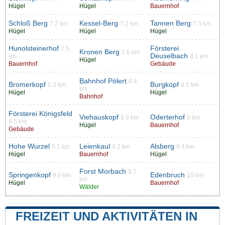
Hügel
Hügel
Bauernhof
Schloß Berg
Kessel-Berg
Tannen Berg
7.2 km
7.2 km
7.3 km
Hügel
Hügel
Hügel
Hunolsteinerhof
Försterei
7.5
Kronen Berg
7.6 km
Deuselbach
km
8.1 km
Hügel
Bauernhof
Gebäude
Bahnhof Pölert
8.4
Bromerkopf
Burgkopf
8.3 km
8.5 km
km
Hügel
Hügel
Bahnhof
Försterei Königsfeld
Viehauskopf
Oderterhof
8.9 km
9 km
8.5 km
Hügel
Bauernhof
Gebäude
Hohe Wurzel
Leienkaul
Alsberg
9.1 km
9.2 km
9.4 km
Hügel
Bauernhof
Hügel
Forst Morbach
9.7
Springenkopf
Edenbruch
9.6 km
10 km
km
Hügel
Bauernhof
Wälder
FREIZEIT UND AKTIVITÄTEN IN