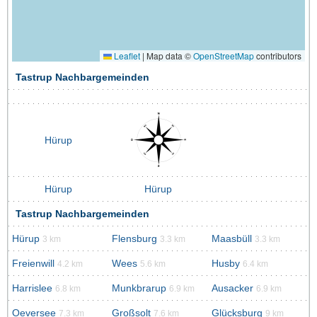
Leaflet
|
Map data ©
OpenStreetMap
contributors
Tastrup Nachbargemeinden
Hürup
Hürup
Hürup
Tastrup Nachbargemeinden
Hürup
Flensburg
Maasbüll
3 km
3.3 km
3.3 km
Freienwill
Wees
Husby
4.2 km
5.6 km
6.4 km
Harrislee
Munkbrarup
Ausacker
6.8 km
6.9 km
6.9 km
Oeversee
Großsolt
Glücksburg
7.3 km
7.6 km
9 km