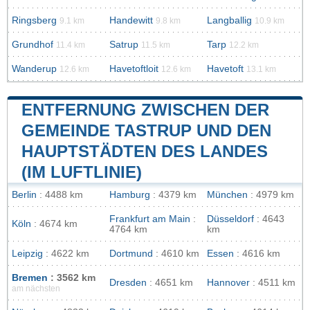
Ringsberg
Handewitt
Langballig
9.1 km
9.8 km
10.9 km
Grundhof
Satrup
Tarp
11.4 km
11.5 km
12.2 km
Wanderup
Havetoftloit
Havetoft
12.6 km
12.6 km
13.1 km
ENTFERNUNG ZWISCHEN DER
GEMEINDE TASTRUP UND DEN
HAUPTSTÄDTEN DES LANDES
(IM LUFTLINIE)
Berlin
: 4488 km
Hamburg
: 4379 km
München
: 4979 km
Frankfurt am Main
:
Düsseldorf
: 4643
Köln
: 4674 km
4764 km
km
Leipzig
: 4622 km
Dortmund
: 4610 km
Essen
: 4616 km
Bremen
: 3562 km
Dresden
: 4651 km
Hannover
: 4511 km
am nächsten