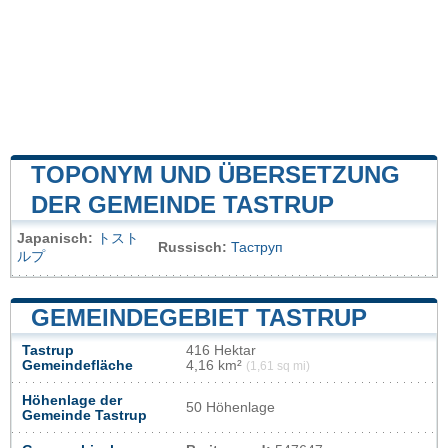
TOPONYM UND ÜBERSETZUNG
DER GEMEINDE TASTRUP
Japanisch:
トスト
Russisch:
Таструп
ルプ
GEMEINDEGEBIET TASTRUP
Tastrup
416 Hektar
Gemeindefläche
4,16 km²
(1,61 sq mi)
Höhenlage der
50 Höhenlage
Gemeinde Tastrup