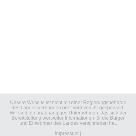
Unsere Website ist nicht mit einer Regierungsbehörde
des Landes verbunden oder wird von ihr gesponsert.
Wir sind ein unabhängiges Unternehmen, das sich der
Bereitstellung wertvoller Informationen für die Bürger
und Einwohner des Landes verschrieben hat.
Impressum
|