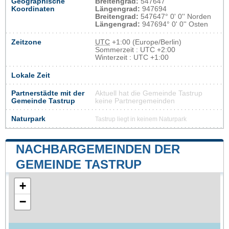
Geographische
Breitengrad:
547647
Koordinaten
Längengrad:
947694
Breitengrad:
547647° 0' 0'' Norden
Längengrad:
947694° 0' 0'' Osten
Zeitzone
UTC
+1:00 (Europe/Berlin)
Sommerzeit : UTC +2:00
Winterzeit : UTC +1:00
Lokale Zeit
Partnerstädte mit der
Aktuell hat die Gemeinde Tastrup
Gemeinde Tastrup
keine Partnergemeinden
Naturpark
Tastrup liegt in keinem Naturpark
NACHBARGEMEINDEN DER
GEMEINDE TASTRUP
+
−