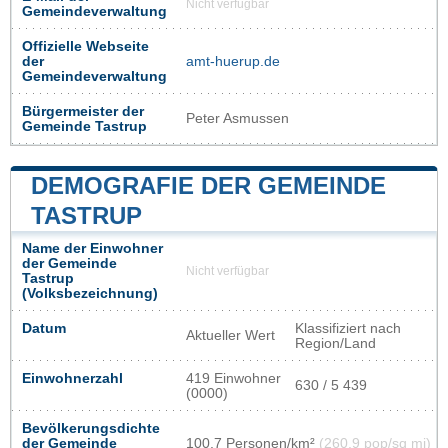
Nicht verfügbar
Gemeindeverwaltung
Offizielle Webseite
der
amt-huerup.de
Gemeindeverwaltung
Bürgermeister der
Peter Asmussen
Gemeinde Tastrup
DEMOGRAFIE DER GEMEINDE
TASTRUP
Name der Einwohner
der Gemeinde
Nicht verfügbar
Tastrup
(Volksbezeichnung)
Datum
Klassifiziert nach
Aktueller Wert
Region/Land
Einwohnerzahl
419 Einwohner
630 / 5 439
(0000)
Bevölkerungsdichte
der Gemeinde
100,7 Personen/km²
(260,9 pop/sq mi)