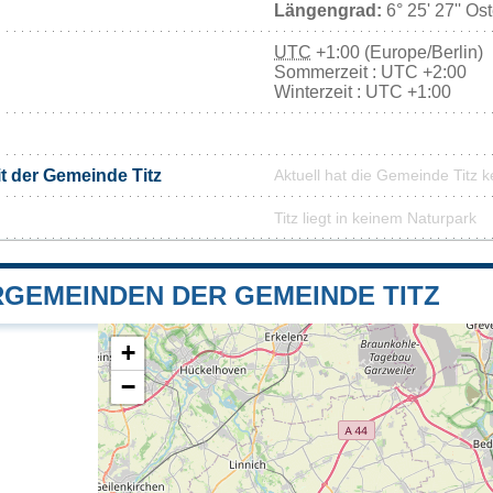
Längengrad:
6° 25' 27'' Os
UTC
+1:00 (Europe/Berlin)
Sommerzeit : UTC +2:00
Winterzeit : UTC +1:00
t der Gemeinde Titz
Aktuell hat die Gemeinde Titz
Titz liegt in keinem Naturpark
GEMEINDEN DER GEMEINDE TITZ
+
−