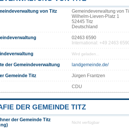
eindeverwaltung von Titz
Gemeindeverwaltung von Ti
Wilhelm-Lieven-Platz 1
52445 Titz
Deutschland
meindeverwaltung
02463 6590
International: +49 2463 659
eindeverwaltung
Wird geladen...
eite der Gemeindeverwaltung
landgemeinde.de/
er Gemeinde Titz
Jürgen Frantzen
CDU
FIE DER GEMEINDE TITZ
hner der Gemeinde Titz
Nicht verfügbar
ung)