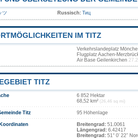
ッツ
Russisch:
Тиц
RTMÖGLICHKEITEN IM TITZ
Verkehrslandeplatz Mönch
Flugplatz Aachen-Merzbrü
Air Base Geilenkirchen
27.
EGEBIET TITZ
äche
6 852 Hektar
68,52 km²
(26,46 sq mi)
Gemeinde Titz
95 Höhenlage
Koordinaten
Breitengrad:
51.0061
Längengrad:
6.42417
Breitengrad:
51° 0' 22'' No