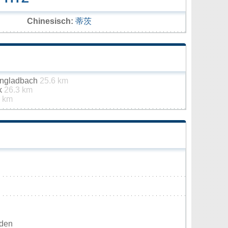
Chinesisch:
蒂茨
engladbach
25.6 km
ck
26.3 km
2 km
rden