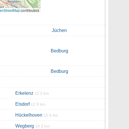
enStreetMap
contributors
Jüchen
Bedburg
Bedburg
Erkelenz
11.2 km
Elsdorf
12.9 km
Hückelhoven
15.6 km
Wegberg
18.3 km