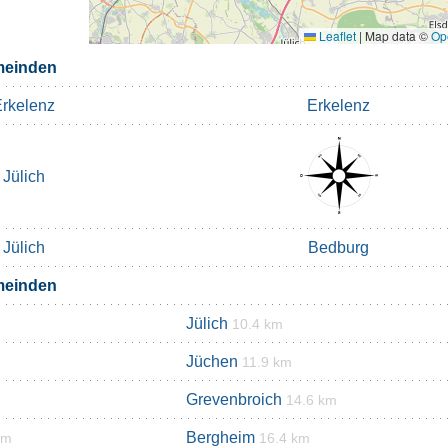
Leaflet
|
Map data ©
Op
meinden
rkelenz
Erkelenz
Jülich
Jülich
Bedburg
meinden
Jülich
10.4 km
Jüchen
11.9 km
Grevenbroich
14.6 km
Bergheim
km
16.4 km