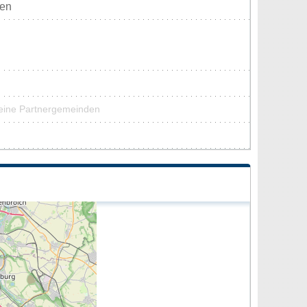
ten
 keine Partnergemeinden