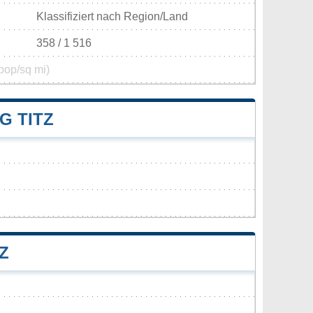
Klassifiziert nach Region/Land
358 / 1 516
pop/sq mi)
 TITZ
Z