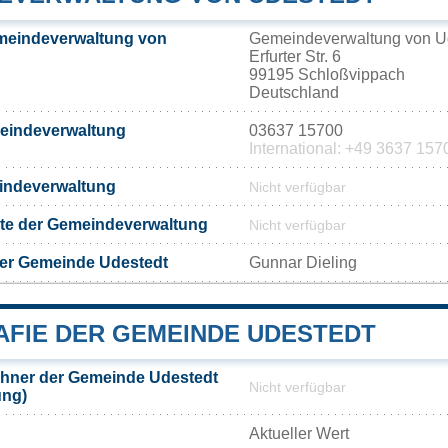
meindeverwaltung von
Gemeindeverwaltung von U
Erfurter Str. 6
99195 Schloßvippach
Deutschland
meindeverwaltung
03637 15700
International: +49 3637 157
eindeverwaltung
Nicht verfügbar
eite der Gemeindeverwaltung
Nicht verfügbar
der Gemeinde Udestedt
Gunnar Dieling
FIE DER GEMEINDE UDESTEDT
hner der Gemeinde Udestedt
Nicht verfügbar
ung)
Aktueller Wert