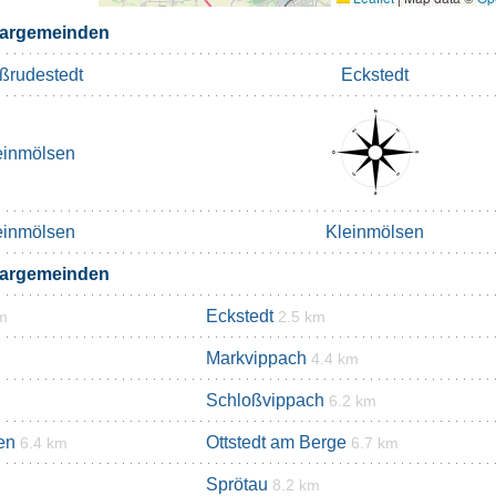
bargemeinden
ßrudestedt
Eckstedt
einmölsen
einmölsen
Kleinmölsen
bargemeinden
Eckstedt
m
2.5 km
Markvippach
4.4 km
Schloßvippach
6.2 km
en
Ottstedt am Berge
6.4 km
6.7 km
Sprötau
8.2 km