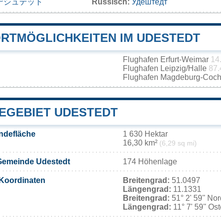
デシュテット
Russisch:
Удештедт
RTMÖGLICHKEITEN IM UDESTEDT
Flughafen Erfurt-Weimar
14
Flughafen Leipzig/Halle
87.
Flughafen Magdeburg-Coch
EGEBIET UDESTEDT
ndefläche
1 630 Hektar
16,30 km²
(6,29 sq mi)
Gemeinde Udestedt
174 Höhenlage
Koordinaten
Breitengrad:
51.0497
Längengrad:
11.1331
Breitengrad:
51° 2' 59'' No
Längengrad:
11° 7' 59'' Os