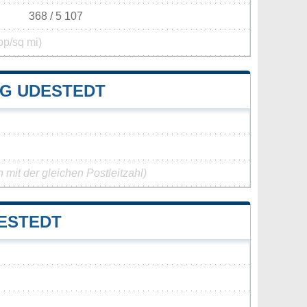
368 / 5 107
op/sq mi)
G UDESTEDT
mit der gleichen Postleitzahl)
ESTEDT