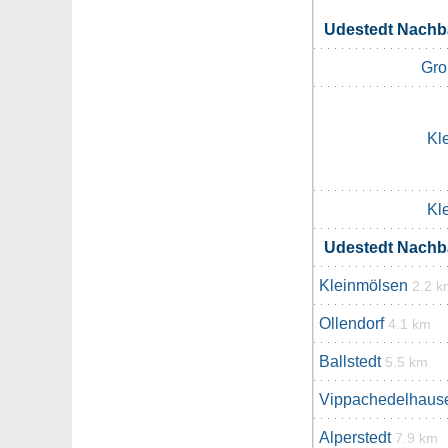
Udestedt Nach
Gro
Kl
Kl
Udestedt Nach
Kleinmölsen
2.2 k
Ollendorf
4.1 km
Ballstedt
5.5 km
Vippachedelhaus
Alperstedt
7.9 km