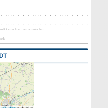
tedt keine Partnergemeinden
park
DT
enStreetMap
contributors