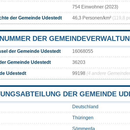
754 Einwohner (2023)
chte der Gemeinde Udestedt
46,3 Personen/km²
(119,8 p
NUMMER DER GEMEINDEVERWALTUN
sel der Gemeinde Udestedt
16068055
 der Gemeinde Udestedt
36203
de Udestedt
99198
(4 andere Gemeinden 
UNGSABTEILUNG DER GEMEINDE UD
Deutschland
Thüringen
Sömmerda