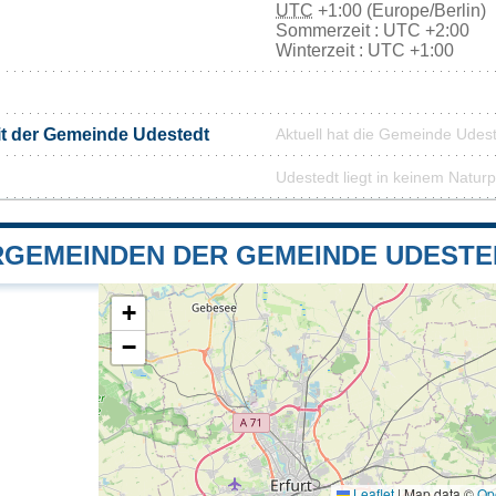
UTC
+1:00 (Europe/Berlin)
Sommerzeit : UTC +2:00
Winterzeit : UTC +1:00
it der Gemeinde Udestedt
Aktuell hat die Gemeinde Udes
Udestedt liegt in keinem Natur
GEMEINDEN DER GEMEINDE UDESTE
+
−
Leaflet
|
Map data ©
Op