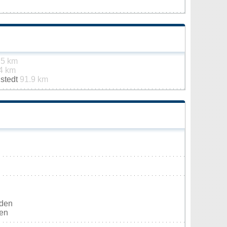
.5 km
4 km
stedt
91.9 km
rden
ten