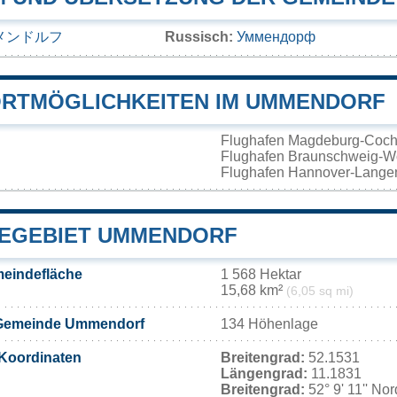
メンドルフ
Russisch:
Уммендорф
RTMÖGLICHKEITEN IM UMMENDORF
Flughafen Magdeburg-Coch
Flughafen Braunschweig-W
Flughafen Hannover-Lang
EGEBIET UMMENDORF
eindefläche
1 568 Hektar
15,68 km²
(6,05 sq mi)
 Gemeinde Ummendorf
134 Höhenlage
Koordinaten
Breitengrad:
52.1531
Längengrad:
11.1831
Breitengrad:
52° 9' 11'' No