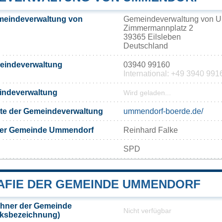
meindeverwaltung von
Gemeindeverwaltung von 
Zimmermannplatz 2
39365 Eilsleben
Deutschland
meindeverwaltung
03940 99160
International: +49 3940 991
eindeverwaltung
Wird geladen...
eite der Gemeindeverwaltung
ummendorf-boerde.de/
der Gemeinde Ummendorf
Reinhard Falke
SPD
FIE DER GEMEINDE UMMENDORF
hner der Gemeinde
Nicht verfügbar
ksbezeichnung)