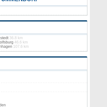
stedt
36.8 km
olfsburg
46.6 km
enhagen
107.6 km
rden