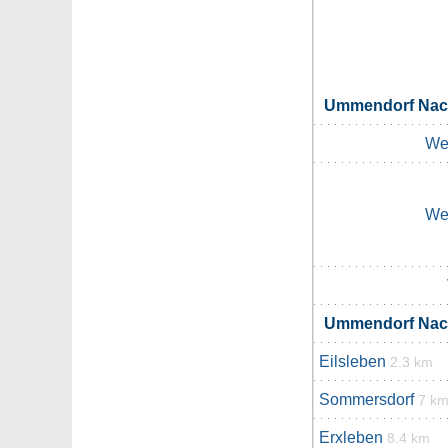
Ummendorf Nac
We
We
Ummendorf Nac
Eilsleben
2.3 km
Sommersdorf
7 k
Erxleben
8.4 km