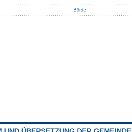
Börde
 UND ÜBERSETZUNG DER GEMEIND