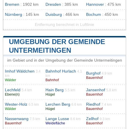
Bremen
: 1902 km
Dresden
: 385 km
Hannover
: 475 km
Nürnberg
: 145 km
Duisburg
: 466 km
Bochum
: 450 km
Entfernung berechnet in Luftlinie
UMGEBUNG DER GEMEINDE
UNTERMEITINGEN
im Gebiet und in der Umgebung der Gemeinde Untermeitingen
Imhof Wäldchen
Bahnhof Hurlach
3.4
4.1
Burghof
4.9 km
km
km
Bauernhof
Wälder
Bahnhof
Lechfeld
Hain Berg
Jansenhof
5.4 km
5.5 km
5.8 km
Ebene(n)
Hügel
Bauernhof
Wester-Holz
Lerchen Berg
Riedhof
6.5 km
6.6 km
7.4 km
Wälder
Hügel
Bauernhof
Nassenwang
Lange Lusse
Zellhof
7.5 km
8.6 km
9.3 km
Bauernhof
Weidefläche
Bauernhof