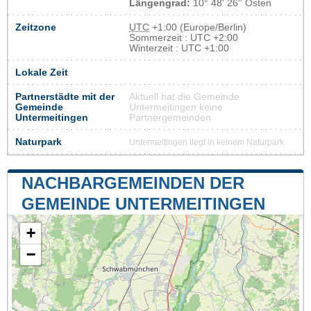
Längengrad:
10° 48' 26'' Osten
Zeitzone
UTC
+1:00 (Europe/Berlin)
Sommerzeit : UTC +2:00
Winterzeit : UTC +1:00
Lokale Zeit
Partnerstädte mit der
Aktuell hat die Gemeinde
Gemeinde
Untermeitingen keine
Untermeitingen
Partnergemeinden
Naturpark
Untermeitingen liegt in keinem Naturpark
NACHBARGEMEINDEN DER
GEMEINDE UNTERMEITINGEN
+
−