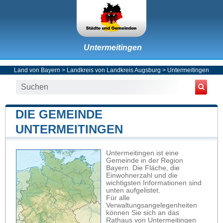
Untermeitingen
Land von Bayern
>
Landkreis von Landkreis Augsburg
>
Untermeitingen
DIE GEMEINDE
UNTERMEITINGEN
Untermeitingen ist eine
Gemeinde in der Region
Bayern. Die Fläche, die
Einwohnerzahl und die
wichtigsten Informationen sind
unten aufgelistet.
Für alle
Verwaltungsangelegenheiten
können Sie sich an das
Rathaus von Untermeitingen