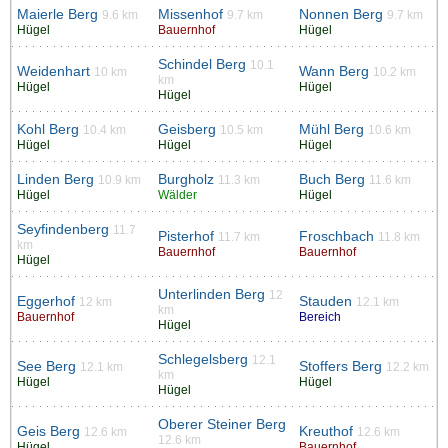
Maierle Berg
Missenhof
Nonnen Berg
9.6 km
9.7 km
9.7 km
Hügel
Bauernhof
Hügel
Schindel Berg
10.1
Weidenhart
Wann Berg
10 km
10.2 km
km
Hügel
Hügel
Hügel
Kohl Berg
Geisberg
Mühl Berg
10.4 km
10.5 km
10.6 km
Hügel
Hügel
Hügel
Linden Berg
Burgholz
Buch Berg
10.9 km
11.3 km
11.6 km
Hügel
Wälder
Hügel
Seyfindenberg
11.7
Pisterhof
Froschbach
11.7 km
11.8 km
km
Bauernhof
Bauernhof
Hügel
Unterlinden Berg
12
Eggerhof
Stauden
12 km
12.1 km
km
Bauernhof
Bereich
Hügel
Schlegelsberg
12.1
See Berg
Stoffers Berg
12.1 km
12.2 km
km
Hügel
Hügel
Hügel
Oberer Steiner Berg
Geis Berg
Kreuthof
12.6 km
12.6 km
12.6 km
Hügel
Bauernhof