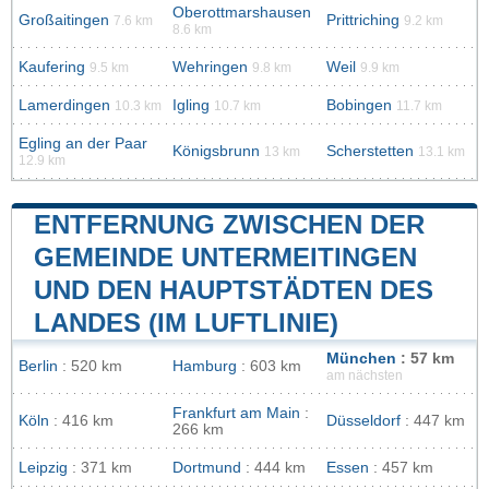
Oberottmarshausen
Großaitingen
Prittriching
7.6 km
9.2 km
8.6 km
Kaufering
Wehringen
Weil
9.5 km
9.8 km
9.9 km
Lamerdingen
Igling
Bobingen
10.3 km
10.7 km
11.7 km
Egling an der Paar
Königsbrunn
Scherstetten
13 km
13.1 km
12.9 km
ENTFERNUNG ZWISCHEN DER
GEMEINDE UNTERMEITINGEN
UND DEN HAUPTSTÄDTEN DES
LANDES (IM LUFTLINIE)
München
: 57 km
Berlin
: 520 km
Hamburg
: 603 km
am nächsten
Frankfurt am Main
:
Köln
: 416 km
Düsseldorf
: 447 km
266 km
Leipzig
: 371 km
Dortmund
: 444 km
Essen
: 457 km