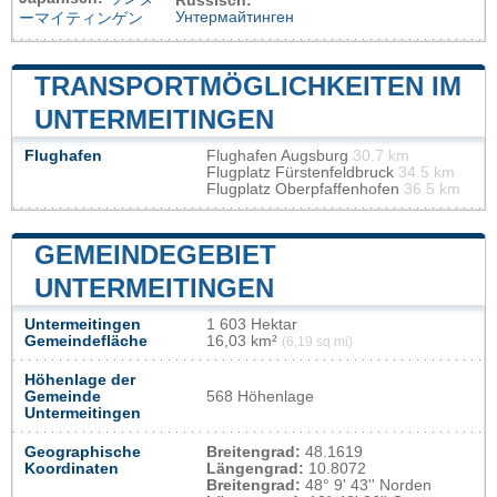
Russisch:
Унтермайтинген
ーマイティンゲン
TRANSPORTMÖGLICHKEITEN IM
UNTERMEITINGEN
Flughafen
Flughafen Augsburg
30.7 km
Flugplatz Fürstenfeldbruck
34.5 km
Flugplatz Oberpfaffenhofen
36.5 km
GEMEINDEGEBIET
UNTERMEITINGEN
Untermeitingen
1 603 Hektar
Gemeindefläche
16,03 km²
(6,19 sq mi)
Höhenlage der
Gemeinde
568 Höhenlage
Untermeitingen
Geographische
Breitengrad:
48.1619
Koordinaten
Längengrad:
10.8072
Breitengrad:
48° 9' 43'' Norden