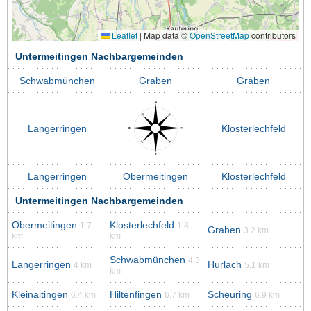
Leaflet
|
Map data ©
OpenStreetMap
contributors
Untermeitingen Nachbargemeinden
Schwabmünchen
Graben
Graben
Langerringen
Klosterlechfeld
Langerringen
Obermeitingen
Klosterlechfeld
Untermeitingen Nachbargemeinden
Obermeitingen
Klosterlechfeld
1.7
1.8
Graben
3.2 km
km
km
Schwabmünchen
4.3
Langerringen
Hurlach
4 km
5.1 km
km
Kleinaitingen
Hiltenfingen
Scheuring
6.4 km
6.7 km
6.9 km