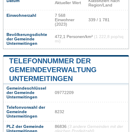
Datum
Klassifiziert nach
Aktueller Wert
Region/Land
Einwohnerzahl
7 568
Einwohner
339 / 1 781
(2023)
Bevölkerungsdichte
472,1 Personen/km²
(1 222,8 pop/sq
der Gemeinde
mi)
Untermeitingen
TELEFONNUMMER DER
GEMEINDEVERWALTUNG
UNTERMEITINGEN
Gemeindeschlüssel
der Gemeinde
09772209
Untermeitingen
Telefonvorwahl der
Gemeinde
8232
Untermeitingen
PLZ der Gemeinde
86836
(3 andere Gemeinden mit der
Untermeitingen
gleichen Postleitzahl)