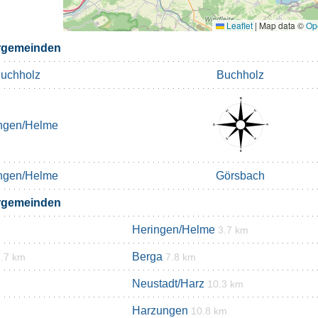
Leaflet
|
Map data ©
Op
rgemeinden
uchholz
Buchholz
ngen/Helme
ngen/Helme
Görsbach
rgemeinden
Heringen/Helme
3.7 km
Berga
7.7 km
7.8 km
Neustadt/Harz
10.3 km
Harzungen
10.8 km