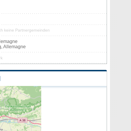
ch keine Partnergemeinden
llemagne
g, Allemagne
rk
H