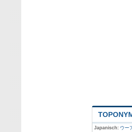
TOPONYM
Japanisch:
ウー