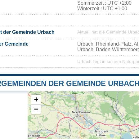
Sommerzeit : UTC +2:00
Winterzeit : UTC +1:00
it der Gemeinde Urbach
Aktuell hat die Gemeinde Urba
er Gemeinde
Urbach, Rheinland-Pfalz, A
Urbach, Baden-Württember
Urbach liegt in keinem Naturpa
GEMEINDEN DER GEMEINDE URBAC
+
−