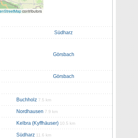
enStreetMap
contributors
Südharz
Görsbach
Görsbach
Buchholz
7.5 km
Nordhausen
7.9 km
Kelbra (Kyffhäuser)
10.5 km
Südharz
11.6 km