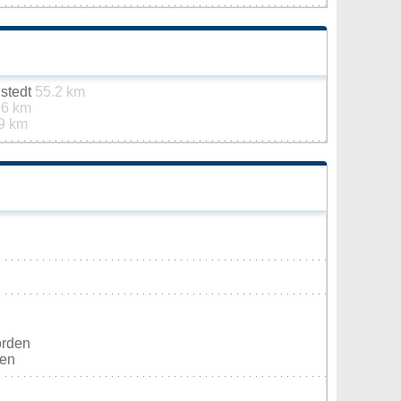
stedt
55.2 km
.6 km
9 km
orden
ten