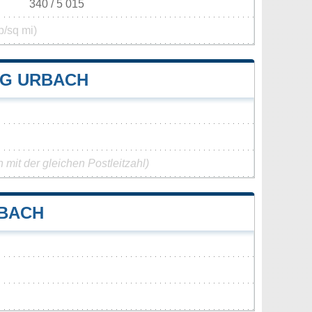
340 / 5 015
p/sq mi)
G URBACH
mit der gleichen Postleitzahl)
RBACH