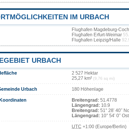
RTMÖGLICHKEITEN IM URBACH
Flughafen Magdeburg-Coch
Flughafen Erfurt-Weimar
55
Flughafen Leipzig/Halle
92.
EGEBIET URBACH
efläche
2 527 Hektar
25,27 km²
(9,76 sq mi)
Gemeinde Urbach
180 Höhenlage
Koordinaten
Breitengrad:
51.4778
Längengrad:
10.9
Breitengrad:
51° 28' 40'' N
Längengrad:
10° 54' 0'' Os
UTC
+1:00 (Europe/Berlin)