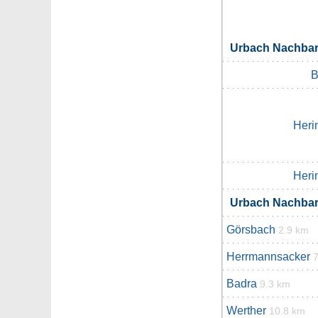
Urbach Nachba
B
Heri
Heri
Urbach Nachba
Görsbach
2.9 km
Herrmannsacker
Badra
9.3 km
Werther
10.8 km