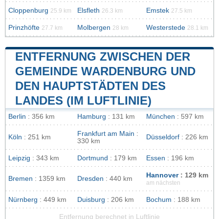
Cloppenburg
Elsfleth
Emstek
25.9 km
26.3 km
27.5 km
Prinzhöfte
Molbergen
Westerstede
27.7 km
28 km
28.1 km
ENTFERNUNG ZWISCHEN DER
GEMEINDE WARDENBURG UND
DEN HAUPTSTÄDTEN DES
LANDES (IM LUFTLINIE)
Berlin
: 356 km
Hamburg
: 131 km
München
: 597 km
Frankfurt am Main
:
Köln
: 251 km
Düsseldorf
: 226 km
330 km
Leipzig
: 343 km
Dortmund
: 179 km
Essen
: 196 km
Hannover
: 129 km
Bremen
: 1359 km
Dresden
: 440 km
am nächsten
Nürnberg
: 449 km
Duisburg
: 206 km
Bochum
: 188 km
Entfernung berechnet in Luftlinie