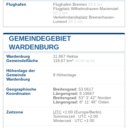
Flughafen
Flughafen Bremen
39.5 km
Flugplatz Wilhelmshaven-Mariensiel
50.2 km
Verkehrslandeplatz Bremerhaven-
Luneort
55.2 km
GEMEINDEGEBIET
WARDENBURG
Wardenburg
11 867 Hektar
Gemeindefläche
118,67 km²
(45,82 sq mi)
Höhenlage der
Gemeinde
8 Höhenlage
Wardenburg
Geographische
Breitengrad:
53.0617
Koordinaten
Längengrad:
8.19667
Breitengrad:
53° 3' 42'' Norden
Längengrad:
8° 11' 48'' Osten
Zeitzone
UTC
+1:00 (Europe/Berlin)
Sommerzeit : UTC +2:00
Winterzeit : UTC +1:00