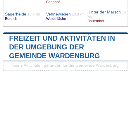
Bahnhof
Hinter der Marsch
14
Sagerheide
Vehnewiesen
13.7 km
13.8 km
km
Bereich
Weidefläche
Bauernhof
FREIZEIT UND AKTIVITÄTEN IN
DER UMGEBUNG DER
GEMEINDE WARDENBURG
Keine Aktivitäten gefunden für die Gemeinde Wardenburg