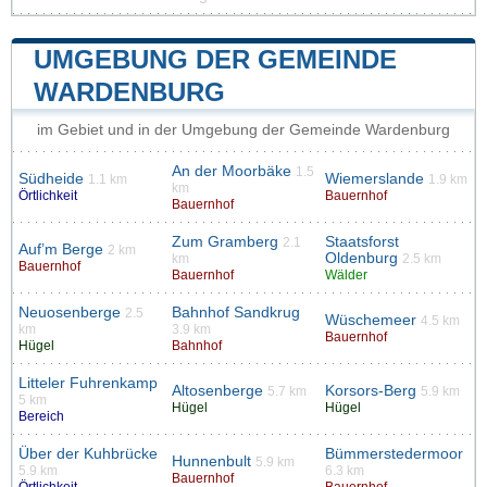
UMGEBUNG DER GEMEINDE
WARDENBURG
im Gebiet und in der Umgebung der Gemeinde Wardenburg
An der Moorbäke
1.5
Südheide
Wiemerslande
1.1 km
1.9 km
km
Örtlichkeit
Bauernhof
Bauernhof
Zum Gramberg
Staatsforst
2.1
Auf’m Berge
2 km
Oldenburg
km
2.5 km
Bauernhof
Bauernhof
Wälder
Neuosenberge
Bahnhof Sandkrug
2.5
Wüschemeer
4.5 km
km
3.9 km
Bauernhof
Hügel
Bahnhof
Litteler Fuhrenkamp
Altosenberge
Korsors-Berg
5.7 km
5.9 km
5 km
Hügel
Hügel
Bereich
Über der Kuhbrücke
Bümmerstedermoor
Hunnenbult
5.9 km
5.9 km
6.3 km
Bauernhof
Örtlichkeit
Bauernhof