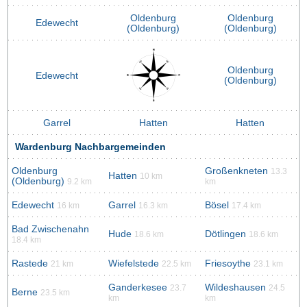
Oldenburg
Oldenburg
Edewecht
(Oldenburg)
(Oldenburg)
Oldenburg
Edewecht
(Oldenburg)
Garrel
Hatten
Hatten
Wardenburg Nachbargemeinden
Oldenburg
Großenkneten
13.3
Hatten
10 km
(Oldenburg)
9.2 km
km
Edewecht
Garrel
Bösel
16 km
16.3 km
17.4 km
Bad Zwischenahn
Hude
Dötlingen
18.6 km
18.6 km
18.4 km
Rastede
Wiefelstede
Friesoythe
21 km
22.5 km
23.1 km
Ganderkesee
Wildeshausen
23.7
24.5
Berne
23.5 km
km
km