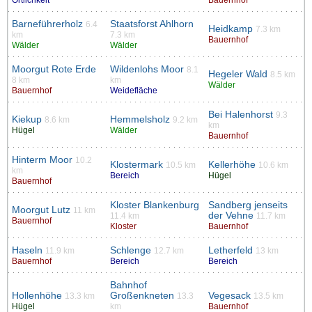
Barneführerholz
Staatsforst Ahlhorn
6.4
Heidkamp
7.3 km
km
7.3 km
Bauernhof
Wälder
Wälder
Moorgut Rote Erde
Wildenlohs Moor
8.1
Hegeler Wald
8.5 km
8 km
km
Wälder
Bauernhof
Weidefläche
Bei Halenhorst
9.3
Kiekup
Hemmelsholz
8.6 km
9.2 km
km
Hügel
Wälder
Bauernhof
Hinterm Moor
10.2
Klostermark
Kellerhöhe
10.5 km
10.6 km
km
Bereich
Hügel
Bauernhof
Kloster Blankenburg
Sandberg jenseits
Moorgut Lutz
11 km
der Vehne
11.4 km
11.7 km
Bauernhof
Kloster
Bauernhof
Haseln
Schlenge
Letherfeld
11.9 km
12.7 km
13 km
Bauernhof
Bereich
Bereich
Bahnhof
Hollenhöhe
Großenkneten
Vegesack
13.3 km
13.3
13.5 km
Hügel
km
Bauernhof