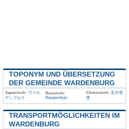
TOPONYM UND ÜBERSETZUNG
DER GEMEINDE WARDENBURG
Japanisch:
ヴァル
Chinesisch:
瓦尔登
Russisch:
Варденбург
デンブルク
堡
TRANSPORTMÖGLICHKEITEN IM
WARDENBURG