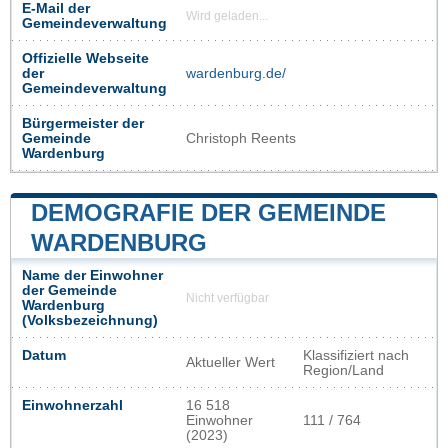
E-Mail der
Wird geladen...
Gemeindeverwaltung
Offizielle Webseite
der
wardenburg.de/
Gemeindeverwaltung
Bürgermeister der
Gemeinde
Christoph Reents
Wardenburg
DEMOGRAFIE DER GEMEINDE
WARDENBURG
Name der Einwohner
der Gemeinde
Nicht verfügbar
Wardenburg
(Volksbezeichnung)
Datum
Klassifiziert nach
Aktueller Wert
Region/Land
Einwohnerzahl
16 518
Einwohner
111 / 764
(2023)