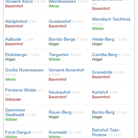
Vorwerk Klenz
Wendewiesen
3.9 km
4.3 km
km
Bauernhof
Wiese
Bauernhof
Wendisch Teichholz
Adolphshof
Gustavshof
6 km
6.4 km
6.6 km
Bauernhof
Bauernhof
Wälder
Aalbude
Bornitz-Berge
Heide-Berg
7.1 km
7.7 km
7.8 km
Bauernhof
Hügel
Hügel
Eicksberge
Tiergarten
Camilla-Berg
7.9 km
7.9 km
8.2 km
Hügel
Wälder
Hügel
Große Rosinwiesen
Vorwerk Annenhof
Gravelotte
8.6 km
8.6 km
8.6 km
Bauernhof
Wiese
Bauernhof
Försterei Wolde
8.9
Neubauhof
Karlshof
9 km
9 km
km
Bauernhof
Bauernhof
Gebäude
Demminer
Rauer-Berg
Bocks-Berg
9.2 km
9.5 km
Stadtwald
9.2 km
Hügel
Hügel
Wälder
Bahnhof Toitz-
Forst Dargun
Kronwald
10 km
10.3 km
Rustow
10.4 km
Wälder
Wälder