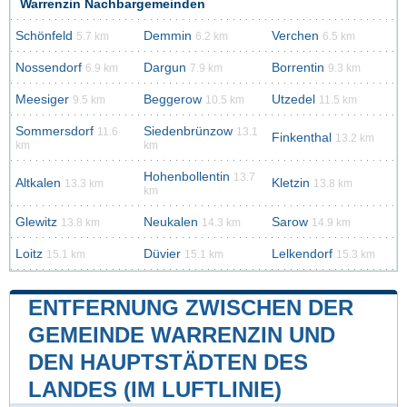
Warrenzin Nachbargemeinden
Schönfeld
Demmin
Verchen
5.7 km
6.2 km
6.5 km
Nossendorf
Dargun
Borrentin
6.9 km
7.9 km
9.3 km
Meesiger
Beggerow
Utzedel
9.5 km
10.5 km
11.5 km
Sommersdorf
Siedenbrünzow
11.6
13.1
Finkenthal
13.2 km
km
km
Hohenbollentin
13.7
Altkalen
Kletzin
13.3 km
13.8 km
km
Glewitz
Neukalen
Sarow
13.8 km
14.3 km
14.9 km
Loitz
Düvier
Lelkendorf
15.1 km
15.1 km
15.3 km
ENTFERNUNG ZWISCHEN DER
GEMEINDE WARRENZIN UND
DEN HAUPTSTÄDTEN DES
LANDES (IM LUFTLINIE)