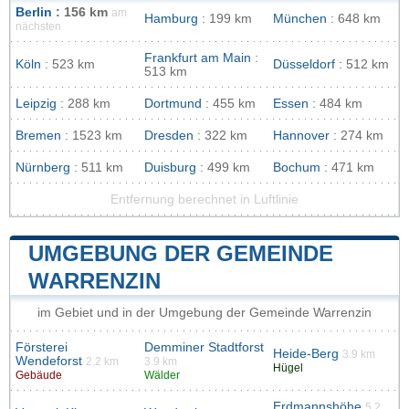
Berlin
: 156 km
am
Hamburg
: 199 km
München
: 648 km
nächsten
Frankfurt am Main
:
Köln
: 523 km
Düsseldorf
: 512 km
513 km
Leipzig
: 288 km
Dortmund
: 455 km
Essen
: 484 km
Bremen
: 1523 km
Dresden
: 322 km
Hannover
: 274 km
Nürnberg
: 511 km
Duisburg
: 499 km
Bochum
: 471 km
Entfernung berechnet in Luftlinie
UMGEBUNG DER GEMEINDE
WARRENZIN
im Gebiet und in der Umgebung der Gemeinde Warrenzin
Försterei
Demminer Stadtforst
Heide-Berg
3.9 km
Wendeforst
2.2 km
3.9 km
Hügel
Gebäude
Wälder
Erdmannshöhe
5.2