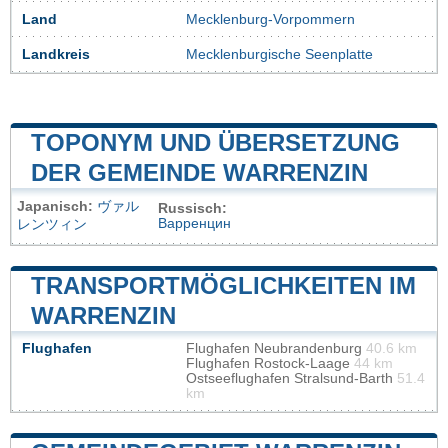
Land
Mecklenburg-Vorpommern
Landkreis
Mecklenburgische Seenplatte
TOPONYM UND ÜBERSETZUNG
DER GEMEINDE WARRENZIN
Japanisch:
ヴァル
Russisch:
Варренцин
レンツィン
TRANSPORTMÖGLICHKEITEN IM
WARRENZIN
Flughafen
Flughafen Neubrandenburg
40.6 km
Flughafen Rostock-Laage
44 km
Ostseeflughafen Stralsund-Barth
51.4
km