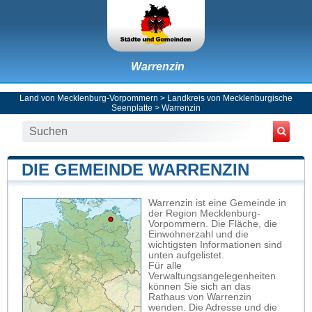
Warrenzin
Land von Mecklenburg-Vorpommern
>
Landkreis von Mecklenburgische
Seenplatte
>
Warrenzin
DIE GEMEINDE WARRENZIN
Warrenzin ist eine Gemeinde in
der Region Mecklenburg-
Vorpommern. Die Fläche, die
Einwohnerzahl und die
wichtigsten Informationen sind
unten aufgelistet.
Für alle
Verwaltungsangelegenheiten
können Sie sich an das
Rathaus von Warrenzin
wenden. Die Adresse und die