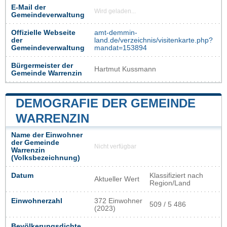
E-Mail der
Wird geladen...
Gemeindeverwaltung
Offizielle Webseite
amt-demmin-
der
land.de/verzeichnis/visitenkarte.php?
Gemeindeverwaltung
mandat=153894
Bürgermeister der
Hartmut Kussmann
Gemeinde Warrenzin
DEMOGRAFIE DER GEMEINDE
WARRENZIN
Name der Einwohner
der Gemeinde
Nicht verfügbar
Warrenzin
(Volksbezeichnung)
Datum
Klassifiziert nach
Aktueller Wert
Region/Land
Einwohnerzahl
372 Einwohner
509 / 5 486
(2023)
Bevölkerungsdichte