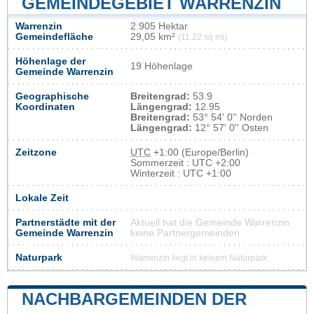
GEMEINDEGEBIET WARRENZIN
Warrenzin
2 905 Hektar
Gemeindefläche
29,05 km²
(11,22 sq mi)
Höhenlage der
19 Höhenlage
Gemeinde Warrenzin
Geographische
Breitengrad:
53.9
Koordinaten
Längengrad:
12.95
Breitengrad:
53° 54' 0'' Norden
Längengrad:
12° 57' 0'' Osten
Zeitzone
UTC
+1:00 (Europe/Berlin)
Sommerzeit : UTC +2:00
Winterzeit : UTC +1:00
Lokale Zeit
Partnerstädte mit der
Aktuell hat die Gemeinde Warrenzin
Gemeinde Warrenzin
keine Partnergemeinden
Naturpark
Warrenzin liegt in keinem Naturpark
NACHBARGEMEINDEN DER