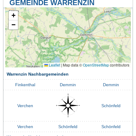
GEMEINDE WARRENZIN
+
−
Leaflet
|
Map data ©
OpenStreetMap
contributors
Warrenzin Nachbargemeinden
Finkenthal
Demmin
Demmin
Verchen
Schönfeld
Verchen
Schönfeld
Schönfeld