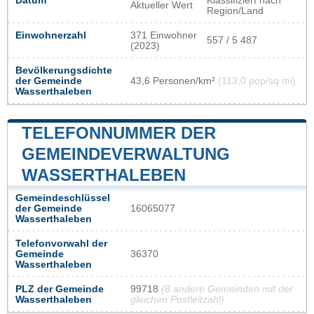
Datum
Klassifiziert nach
Aktueller Wert
Region/Land
Einwohnerzahl
371 Einwohner
557 / 5 487
(2023)
Bevölkerungsdichte
der Gemeinde
43,6 Personen/km²
(113,0 pop/sq mi)
Wasserthaleben
TELEFONNUMMER DER
GEMEINDEVERWALTUNG
WASSERTHALEBEN
Gemeindeschlüssel
der Gemeinde
16065077
Wasserthaleben
Telefonvorwahl der
Gemeinde
36370
Wasserthaleben
PLZ der Gemeinde
99718
(8 andere Gemeinden mit der
Wasserthaleben
gleichen Postleitzahl)