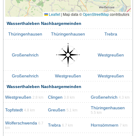
Leaflet
|
Map data ©
OpenStreetMap
contributors
Wasserthaleben Nachbargemeinden
Thüringenhausen
Thüringenhausen
Trebra
Großenehrich
Westgreußen
Großenehrich
Westgreußen
Westgreußen
Wasserthaleben Nachbargemeinden
Westgreußen
Clingen
Großenehrich
2.8 km
3.8 km
4.3 km
Thüringenhausen
Topfstedt
Greußen
4.8 km
5.1 km
5.5 km
Wolferschwenda
6.7
Trebra
Hornsömmern
6.7 km
7 km
km