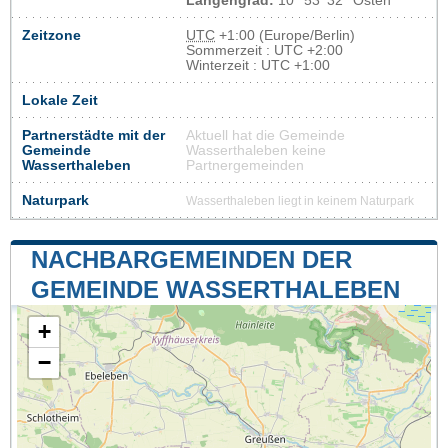
Längengrad:
10° 53' 32'' Osten
Zeitzone
UTC
+1:00 (Europe/Berlin)
Sommerzeit : UTC +2:00
Winterzeit : UTC +1:00
Lokale Zeit
Partnerstädte mit der
Aktuell hat die Gemeinde
Gemeinde
Wasserthaleben keine
Wasserthaleben
Partnergemeinden
Naturpark
Wasserthaleben liegt in keinem Naturpark
NACHBARGEMEINDEN DER
GEMEINDE WASSERTHALEBEN
+
−