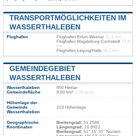
TRANSPORTMÖGLICHKEITEN IM
WASSERTHALEBEN
Flughafen
Flughafen Erfurt-Weimar
31.4 km
Flughafen Magdeburg-Cochstedt
75.8
km
Flughafen Leipzig/Halle
95.2 km
GEMEINDEGEBIET
WASSERTHALEBEN
Wasserthaleben
850 Hektar
Gemeindefläche
8,50 km²
(3,28 sq mi)
Höhenlage der
Gemeinde
219 Höhenlage
Wasserthaleben
Geographische
Breitengrad:
51.2586
Koordinaten
Längengrad:
10.8922
Breitengrad:
51° 15' 31'' Norden