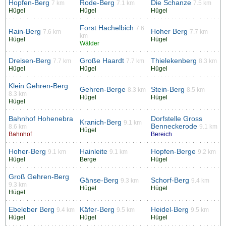
Hopfen-Berg
Rode-Berg
Die Schanze
7 km
7.1 km
7.5 km
Hügel
Hügel
Hügel
Forst Hachelbich
7.6
Rain-Berg
Hoher Berg
7.6 km
7.7 km
km
Hügel
Hügel
Wälder
Dreisen-Berg
Große Haardt
Thielekenberg
7.7 km
7.7 km
8.3 km
Hügel
Hügel
Hügel
Klein Gehren-Berg
Gehren-Berge
Stein-Berg
8.3 km
8.5 km
8.3 km
Hügel
Hügel
Hügel
Bahnhof Hohenebra
Dorfstelle Gross
Kranich-Berg
9.1 km
Benneckerode
8.6 km
9.1 km
Hügel
Bahnhof
Bereich
Hoher-Berg
Hainleite
Hopfen-Berge
9.1 km
9.1 km
9.2 km
Hügel
Berge
Hügel
Groß Gehren-Berg
Gänse-Berg
Schorf-Berg
9.3 km
9.4 km
9.3 km
Hügel
Hügel
Hügel
Ebeleber Berg
Käfer-Berg
Heidel-Berg
9.4 km
9.5 km
9.5 km
Hügel
Hügel
Hügel