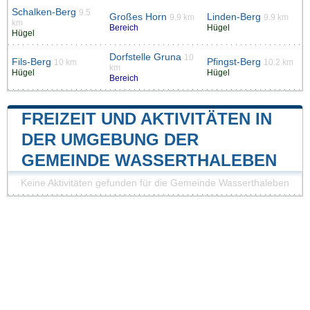
Schalken-Berg
9.5
Großes Horn
Linden-Berg
9.9 km
9.9 km
km
Bereich
Hügel
Hügel
Dorfstelle Gruna
10
Fils-Berg
Pfingst-Berg
10 km
10.2 km
km
Hügel
Hügel
Bereich
FREIZEIT UND AKTIVITÄTEN IN
DER UMGEBUNG DER
GEMEINDE WASSERTHALEBEN
Keine Aktivitäten gefunden für die Gemeinde Wasserthaleben