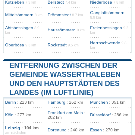
Kutzleben
Bellstedt
Niederbösa
7.3 km
7.4 km
7.8 km
Gangloffsömmern
Mittelsömmern
Frömmstedt
8 km
8.7 km
8.9 km
Abtsbessingen
Freienbessingen
8.9
9.2
Haussömmern
9 km
km
km
Herrnschwende
9.8
Oberbösa
Rockstedt
9.3 km
9.5 km
km
ENTFERNUNG ZWISCHEN DER
GEMEINDE WASSERTHALEBEN
UND DEN HAUPTSTÄDTEN DES
LANDES (IM LUFTLINIE)
Berlin
: 223 km
Hamburg
: 262 km
München
: 351 km
Frankfurt am Main
:
Köln
: 277 km
Düsseldorf
: 286 km
202 km
Leipzig
: 104 km
Dortmund
: 240 km
Essen
: 270 km
am nächsten