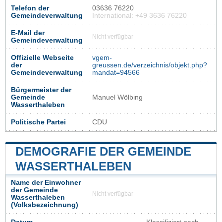
Telefon der
03636 76220
Gemeindeverwaltung
International: +49 3636 76220
E-Mail der
Nicht verfügbar
Gemeindeverwaltung
Offizielle Webseite
vgem-
der
greussen.de/verzeichnis/objekt.php?
Gemeindeverwaltung
mandat=94566
Bürgermeister der
Gemeinde
Manuel Wölbing
Wasserthaleben
Politische Partei
CDU
DEMOGRAFIE DER GEMEINDE
WASSERTHALEBEN
Name der Einwohner
der Gemeinde
Nicht verfügbar
Wasserthaleben
(Volksbezeichnung)