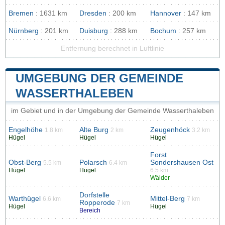
Bremen
: 1631 km
Dresden
: 200 km
Hannover
: 147 km
Nürnberg
: 201 km
Duisburg
: 288 km
Bochum
: 257 km
Entfernung berechnet in Luftlinie
UMGEBUNG DER GEMEINDE
WASSERTHALEBEN
im Gebiet und in der Umgebung der Gemeinde Wasserthaleben
Engelhöhe
Alte Burg
Zeugenhöck
1.8 km
2 km
3.2 km
Hügel
Hügel
Hügel
Forst
Obst-Berg
Polarsch
Sondershausen Ost
5.5 km
6.4 km
Hügel
Hügel
6.5 km
Wälder
Dorfstelle
Warthügel
Mittel-Berg
6.6 km
7 km
Ropperode
7 km
Hügel
Hügel
Bereich