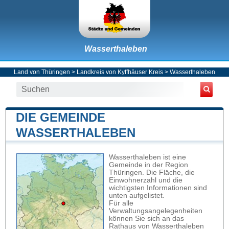
Wasserthaleben
Land von Thüringen
>
Landkreis von Kyffhäuser Kreis
>
Wasserthaleben
DIE GEMEINDE
WASSERTHALEBEN
Wasserthaleben ist eine
Gemeinde in der Region
Thüringen. Die Fläche, die
Einwohnerzahl und die
wichtigsten Informationen sind
unten aufgelistet.
Für alle
Verwaltungsangelegenheiten
können Sie sich an das
Rathaus von Wasserthaleben