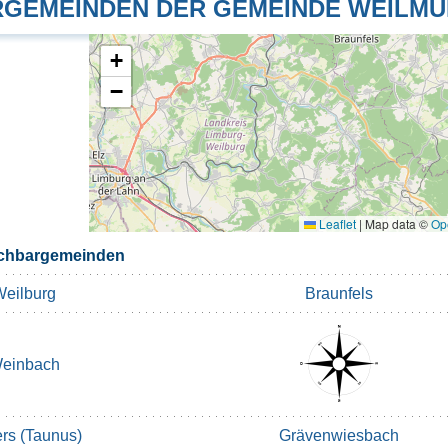
GEMEINDEN DER GEMEINDE WEILM
+
−
Leaflet
|
Map data ©
Op
achbargemeinden
eilburg
Braunfels
einbach
ers (Taunus)
Grävenwiesbach