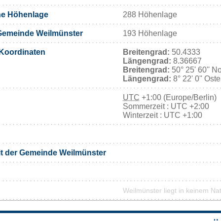
he Höhenlage
288 Höhenlage
Gemeinde Weilmünster
193 Höhenlage
Koordinaten
Breitengrad:
50.4333
Längengrad:
8.36667
Breitengrad:
50° 25' 60'' N
Längengrad:
8° 22' 0'' Ost
UTC
+1:00 (Europe/Berlin)
Sommerzeit : UTC +2:00
Winterzeit : UTC +1:00
it der Gemeinde Weilmünster
Weilmünster liegt in keinem Na