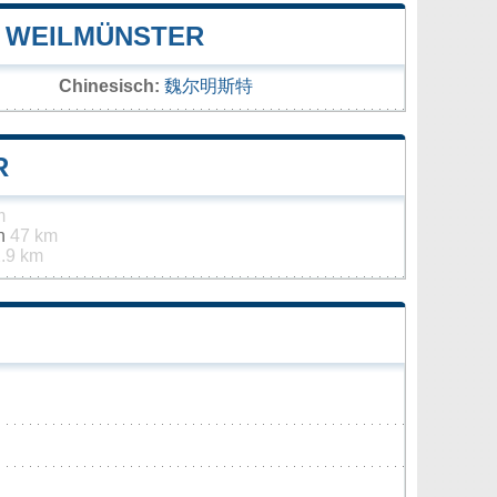
 WEILMÜNSTER
Chinesisch:
魏尔明斯特
R
m
in
47 km
.9 km