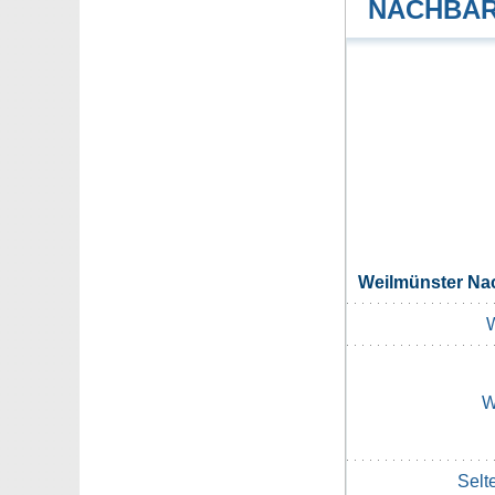
NACHBAR
Weilmünster N
W
W
Selt