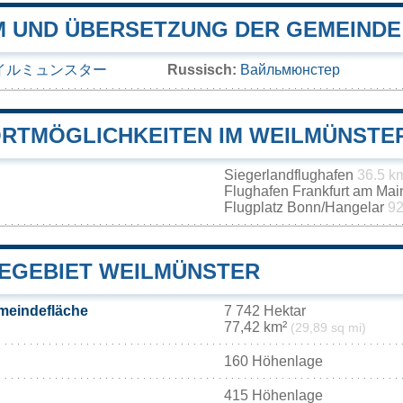
 UND ÜBERSETZUNG DER GEMEINDE
イルミュンスター
Russisch:
Вайльмюнстер
RTMÖGLICHKEITEN IM WEILMÜNSTE
Siegerlandflughafen
36.5 k
Flughafen Frankfurt am Ma
Flugplatz Bonn/Hangelar
92
EGEBIET WEILMÜNSTER
meindefläche
7 742 Hektar
77,42 km²
(29,89 sq mi)
160 Höhenlage
415 Höhenlage