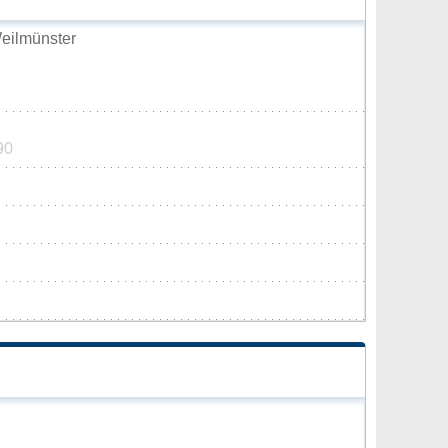
eilmünster
90