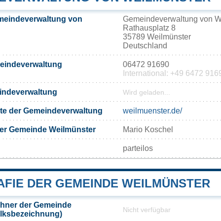
meindeverwaltung von
Gemeindeverwaltung von W
Rathausplatz 8
35789 Weilmünster
Deutschland
meindeverwaltung
06472 91690
International: +49 6472 916
eindeverwaltung
Wird geladen...
eite der Gemeindeverwaltung
weilmuenster.de/
der Gemeinde Weilmünster
Mario Koschel
parteilos
FIE DER GEMEINDE WEILMÜNSTER
hner der Gemeinde
Nicht verfügbar
olksbezeichnung)