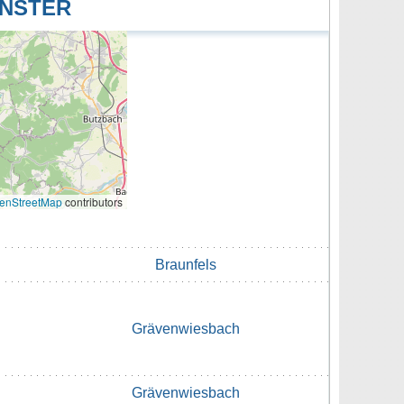
ÜNSTER
enStreetMap
contributors
Braunfels
Grävenwiesbach
Grävenwiesbach